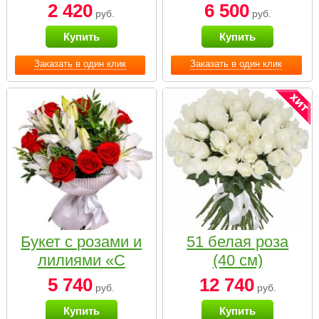
2 420
6 500
руб.
руб.
Купить
Купить
Заказать в один клик
Заказать в один клик
Букет с розами и
51 белая роза
лилиями «С
(40 см)
наилучшими
5 740
12 740
руб.
руб.
пожеланиями»
Купить
Купить