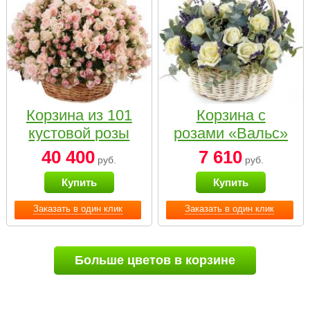
Корзина из 101
Корзина с
кустовой розы
розами «Вальс»
нежных тонов
40 400
7 610
руб.
руб.
Купить
Купить
Заказать в один клик
Заказать в один клик
Больше цветов в корзине