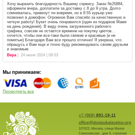
Хочу выразить благодарность Вашему сервису. Заказ №25884,
оформили вчера, доплатили за доставку с 8 до 9 утра. Долго
сомневалась, привезут ли вовремя, но в 8:55 курьер уже
позвонил в домофон. Огромное Вам спасибо за качественную и
четкую работу! Букет очень понравился (один из подарков Маме
на день рождения). В виду очень загруженного рабочего
графика, совсем не остается времени на покупку цветов...
хочется, чтобы они все-таки были свежие и красивые (и не
помятые) Благодаря Вам все прошло отлично! Я уверена, что
обращусь к Вам еще и точно буду рекомендовать своим друзьям
и знакомым.
Вера
| 24 июня 2024 | 09:03
Мы принимаем:
Посмотреть все
+7 (968)
891-19-11
office@dostavkatsvetov.org
107023
,
Москва
,
улица Малая
Семеновская , дом 9, строение