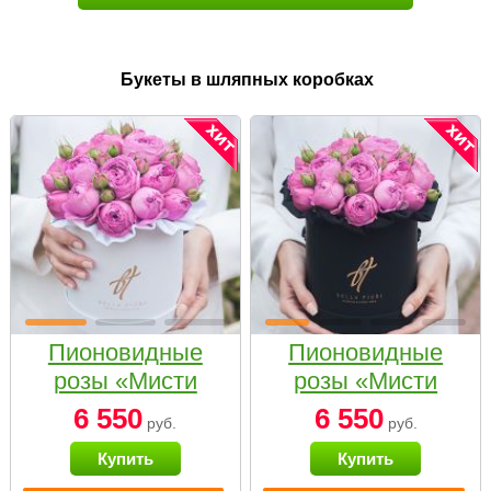
Букеты в шляпных коробках
Пионовидные
Пионовидные
розы «Мисти
розы «Мисти
бабблс» в белой
бабблс» в
6 550
6 550
руб.
руб.
коробке Small
черной коробке
Купить
Купить
Small