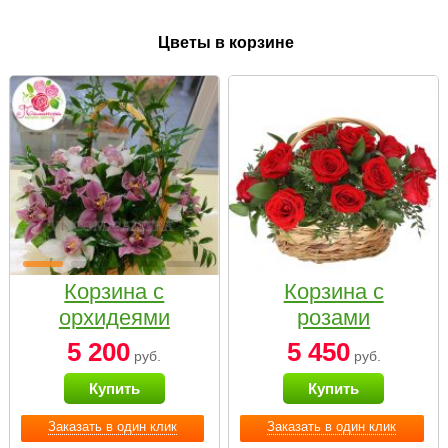
Цветы в корзине
Корзина с
Корзина с
орхидеями
розами
малая
«Красный
5 200
5 450
руб.
руб.
Париж»
Купить
Купить
Заказать в один клик
Заказать в один клик