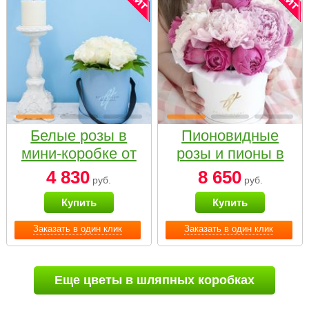
Белые розы в
Пионовидные
мини-коробке от
розы и пионы в
Bella Fiori
белой коробке
4 830
8 650
руб.
руб.
Small
Купить
Купить
Заказать в один клик
Заказать в один клик
Еще цветы в шляпных коробках