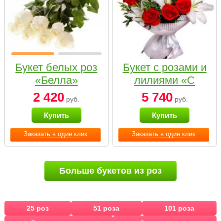
Букет белых роз
Букет с розами и
«Белла»
лилиями «С
наилучшими
2 420
5 740
руб.
руб.
пожеланиями»
Купить
Купить
Заказать в один клик
Заказать в один клик
Больше букетов из роз
25 роз
51 роза
101 роза