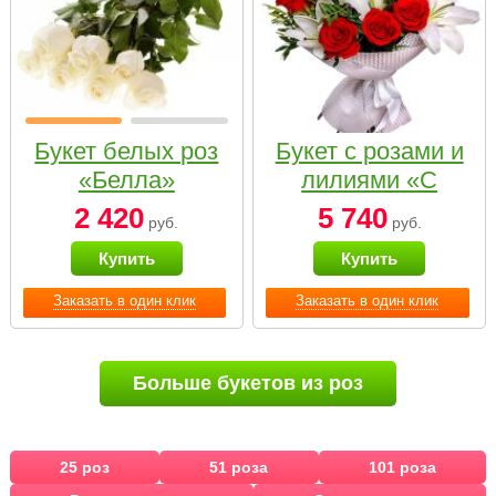
Букет белых роз
Букет с розами и
«Белла»
лилиями «С
наилучшими
2 420
5 740
руб.
руб.
пожеланиями»
Купить
Купить
Заказать в один клик
Заказать в один клик
Больше букетов из роз
25 роз
51 роза
101 роза