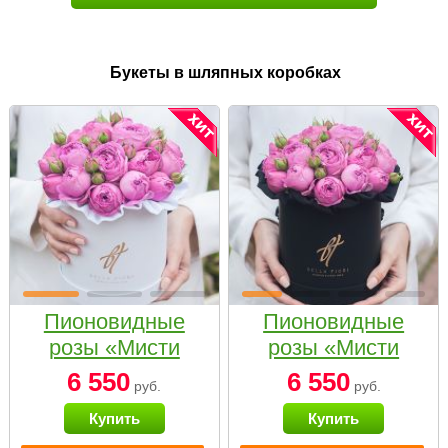
Букеты в шляпных коробках
Пионовидные
Пионовидные
розы «Мисти
розы «Мисти
бабблс» в белой
бабблс» в
6 550
6 550
руб.
руб.
коробке Small
черной коробке
Купить
Купить
Small