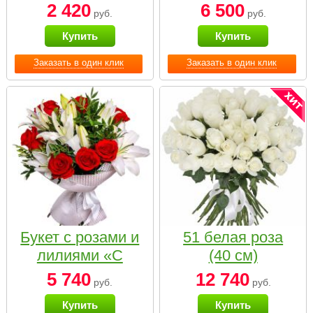
2 420
6 500
руб.
руб.
Купить
Купить
Заказать в один клик
Заказать в один клик
Букет с розами и
51 белая роза
лилиями «С
(40 см)
наилучшими
5 740
12 740
руб.
руб.
пожеланиями»
Купить
Купить