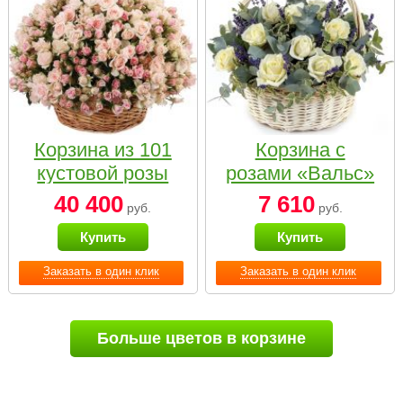
Корзина из 101
Корзина с
кустовой розы
розами «Вальс»
нежных тонов
40 400
7 610
руб.
руб.
Купить
Купить
Заказать в один клик
Заказать в один клик
Больше цветов в корзине