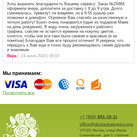
Хочу выразить благодарность Вашему сервису. Заказ №25884,
оформили вчера, доплатили за доставку с 8 до 9 утра. Долго
сомневалась, привезут ли вовремя, но в 8:55 курьер уже
позвонил в домофон. Огромное Вам спасибо за качественную и
четкую работу! Букет очень понравился (один из подарков Маме
на день рождения). В виду очень загруженного рабочего
графика, совсем не остается времени на покупку цветов...
хочется, чтобы они все-таки были свежие и красивые (и не
помятые) Благодаря Вам все прошло отлично! Я уверена, что
обращусь к Вам еще и точно буду рекомендовать своим друзьям
и знакомым.
Вера
| 24 июня 2024 | 09:03
Мы принимаем:
Посмотреть все
+7 (968)
891-19-11
office@dostavkatsvetov.org
107023
,
Москва
,
улица Малая
Семеновская , дом 9, строение