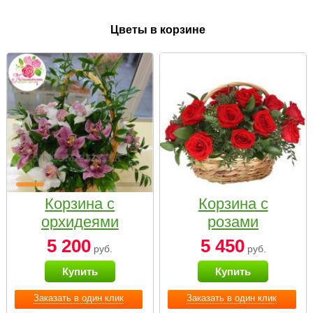
Цветы в корзине
Корзина с
Корзина с
орхидеями
розами
малая
«Красный
5 200
5 450
руб.
руб.
Париж»
Купить
Купить
Заказать в один клик
Заказать в один клик