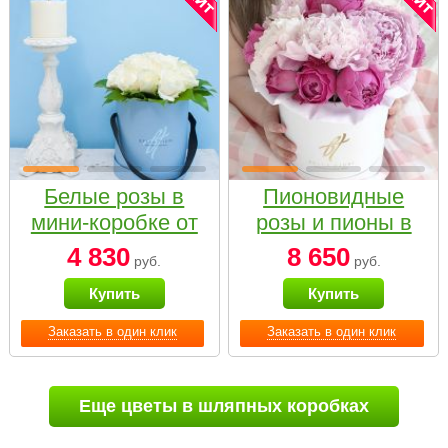
Белые розы в
Пионовидные
мини-коробке от
розы и пионы в
Bella Fiori
белой коробке
4 830
8 650
руб.
руб.
Small
Купить
Купить
Заказать в один клик
Заказать в один клик
Еще цветы в шляпных коробках