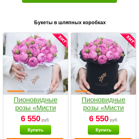
Букеты в шляпных коробках
Пионовидные
Пионовидные
розы «Мисти
розы «Мисти
бабблс» в белой
бабблс» в
6 550
6 550
руб.
руб.
коробке Small
черной коробке
Купить
Купить
Small