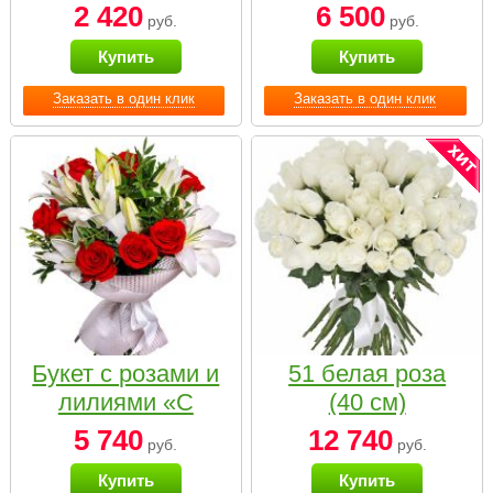
2 420
6 500
руб.
руб.
Купить
Купить
Заказать в один клик
Заказать в один клик
Букет с розами и
51 белая роза
лилиями «С
(40 см)
наилучшими
5 740
12 740
руб.
руб.
пожеланиями»
Купить
Купить