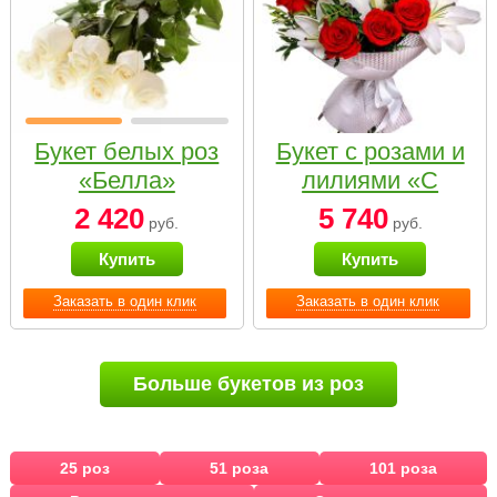
Букет белых роз
Букет с розами и
«Белла»
лилиями «С
наилучшими
2 420
5 740
руб.
руб.
пожеланиями»
Купить
Купить
Заказать в один клик
Заказать в один клик
Больше букетов из роз
25 роз
51 роза
101 роза