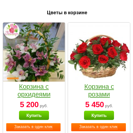
Цветы в корзине
Корзина с
Корзина с
орхидеями
розами
малая
«Красный
5 200
5 450
руб.
руб.
Париж»
Купить
Купить
Заказать в один клик
Заказать в один клик