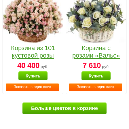
Корзина из 101
Корзина с
кустовой розы
розами «Вальс»
нежных тонов
40 400
7 610
руб.
руб.
Купить
Купить
Заказать в один клик
Заказать в один клик
Больше цветов в корзине