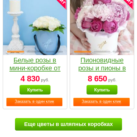
Белые розы в
Пионовидные
мини-коробке от
розы и пионы в
Bella Fiori
белой коробке
4 830
8 650
руб.
руб.
Small
Купить
Купить
Заказать в один клик
Заказать в один клик
Еще цветы в шляпных коробках