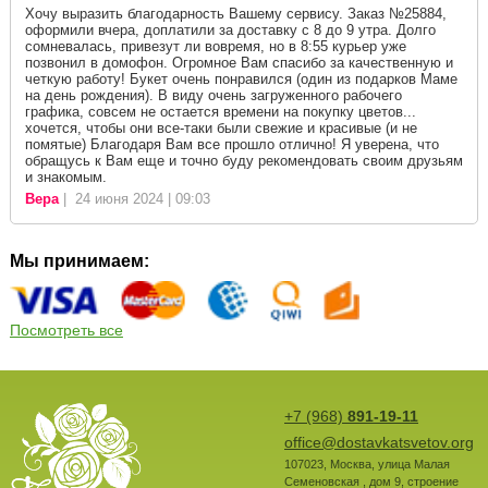
Хочу выразить благодарность Вашему сервису. Заказ №25884,
оформили вчера, доплатили за доставку с 8 до 9 утра. Долго
сомневалась, привезут ли вовремя, но в 8:55 курьер уже
позвонил в домофон. Огромное Вам спасибо за качественную и
четкую работу! Букет очень понравился (один из подарков Маме
на день рождения). В виду очень загруженного рабочего
графика, совсем не остается времени на покупку цветов...
хочется, чтобы они все-таки были свежие и красивые (и не
помятые) Благодаря Вам все прошло отлично! Я уверена, что
обращусь к Вам еще и точно буду рекомендовать своим друзьям
и знакомым.
Вера
| 24 июня 2024 | 09:03
Мы принимаем:
Посмотреть все
+7 (968)
891-19-11
office@dostavkatsvetov.org
107023
,
Москва
,
улица Малая
Семеновская , дом 9, строение