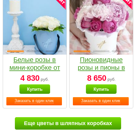
Белые розы в
Пионовидные
мини-коробке от
розы и пионы в
Bella Fiori
белой коробке
4 830
8 650
руб.
руб.
Small
Купить
Купить
Заказать в один клик
Заказать в один клик
Еще цветы в шляпных коробках