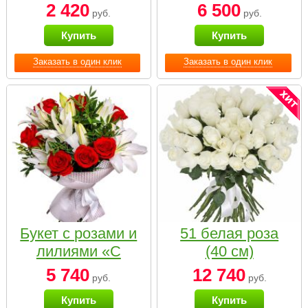
2 420
6 500
руб.
руб.
Купить
Купить
Заказать в один клик
Заказать в один клик
Букет с розами и
51 белая роза
лилиями «С
(40 см)
наилучшими
5 740
12 740
руб.
руб.
пожеланиями»
Купить
Купить