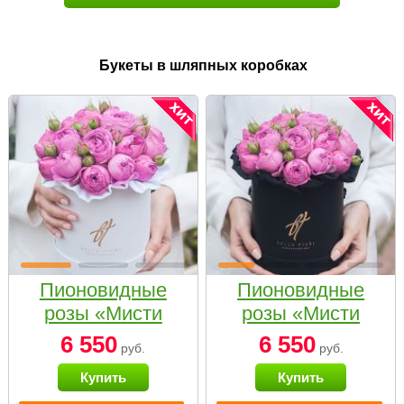
Букеты в шляпных коробках
Пионовидные
Пионовидные
розы «Мисти
розы «Мисти
бабблс» в белой
бабблс» в
6 550
6 550
руб.
руб.
коробке Small
черной коробке
Купить
Купить
Small