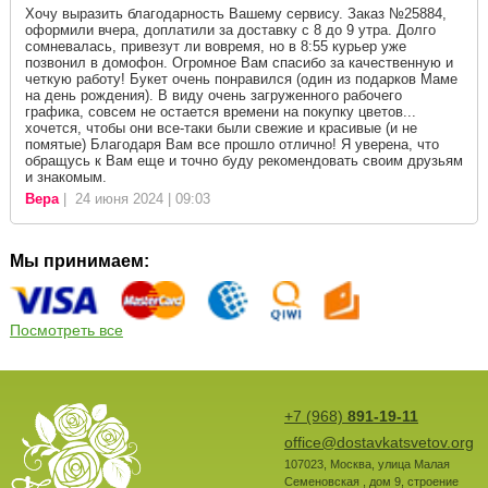
Хочу выразить благодарность Вашему сервису. Заказ №25884,
оформили вчера, доплатили за доставку с 8 до 9 утра. Долго
сомневалась, привезут ли вовремя, но в 8:55 курьер уже
позвонил в домофон. Огромное Вам спасибо за качественную и
четкую работу! Букет очень понравился (один из подарков Маме
на день рождения). В виду очень загруженного рабочего
графика, совсем не остается времени на покупку цветов...
хочется, чтобы они все-таки были свежие и красивые (и не
помятые) Благодаря Вам все прошло отлично! Я уверена, что
обращусь к Вам еще и точно буду рекомендовать своим друзьям
и знакомым.
Вера
| 24 июня 2024 | 09:03
Мы принимаем:
Посмотреть все
+7 (968)
891-19-11
office@dostavkatsvetov.org
107023
,
Москва
,
улица Малая
Семеновская , дом 9, строение