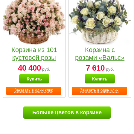
Корзина из 101
Корзина с
кустовой розы
розами «Вальс»
нежных тонов
40 400
7 610
руб.
руб.
Купить
Купить
Заказать в один клик
Заказать в один клик
Больше цветов в корзине