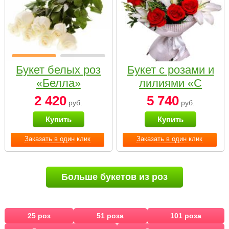
Букет белых роз
Букет с розами и
«Белла»
лилиями «С
наилучшими
2 420
5 740
руб.
руб.
пожеланиями»
Купить
Купить
Заказать в один клик
Заказать в один клик
Больше букетов из роз
25 роз
51 роза
101 роза