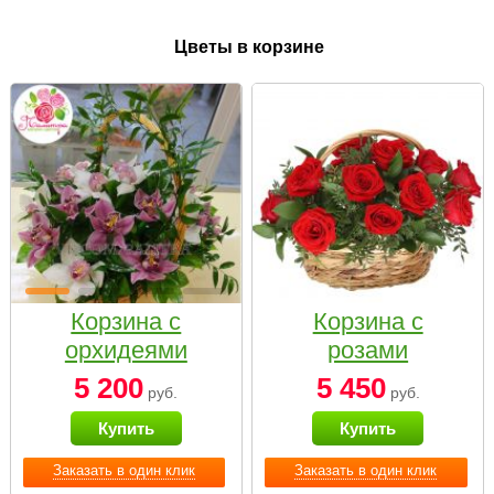
Цветы в корзине
Корзина с
Корзина с
орхидеями
розами
малая
«Красный
5 200
5 450
руб.
руб.
Париж»
Купить
Купить
Заказать в один клик
Заказать в один клик