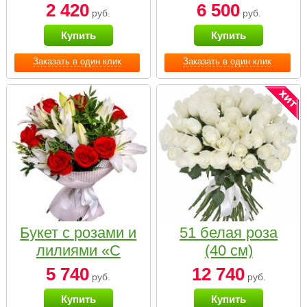
2 420
6 500
руб.
руб.
Купить
Купить
Заказать в один клик
Заказать в один клик
Букет с розами и
51 белая роза
лилиями «С
(40 см)
наилучшими
5 740
12 740
руб.
руб.
пожеланиями»
Купить
Купить