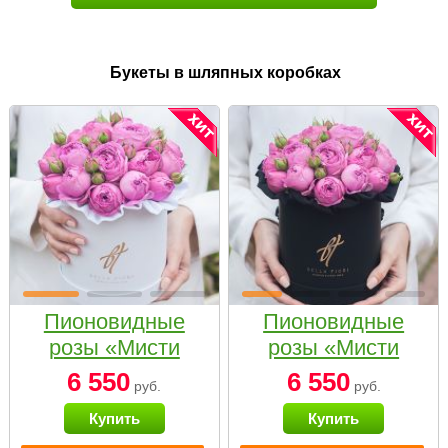
Букеты в шляпных коробках
Пионовидные
Пионовидные
розы «Мисти
розы «Мисти
бабблс» в белой
бабблс» в
6 550
6 550
руб.
руб.
коробке Small
черной коробке
Купить
Купить
Small