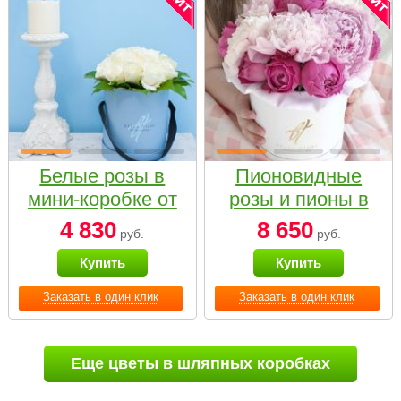
Белые розы в
Пионовидные
мини-коробке от
розы и пионы в
Bella Fiori
белой коробке
4 830
8 650
руб.
руб.
Small
Купить
Купить
Заказать в один клик
Заказать в один клик
Еще цветы в шляпных коробках