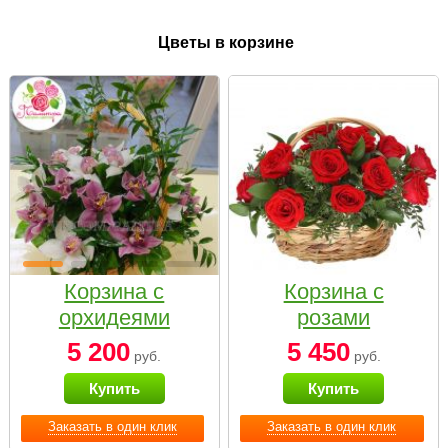
Цветы в корзине
Корзина с
Корзина с
орхидеями
розами
малая
«Красный
5 200
5 450
руб.
руб.
Париж»
Купить
Купить
Заказать в один клик
Заказать в один клик