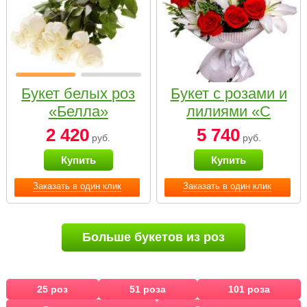
Букет белых роз
Букет с розами и
«Белла»
лилиями «С
наилучшими
2 420
5 740
руб.
руб.
пожеланиями»
Купить
Купить
Заказать в один клик
Заказать в один клик
Больше букетов из роз
25 роз
51 роза
101 роза