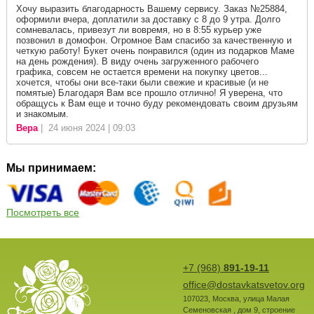
Хочу выразить благодарность Вашему сервису. Заказ №25884,
оформили вчера, доплатили за доставку с 8 до 9 утра. Долго
сомневалась, привезут ли вовремя, но в 8:55 курьер уже
позвонил в домофон. Огромное Вам спасибо за качественную и
четкую работу! Букет очень понравился (один из подарков Маме
на день рождения). В виду очень загруженного рабочего
графика, совсем не остается времени на покупку цветов...
хочется, чтобы они все-таки были свежие и красивые (и не
помятые) Благодаря Вам все прошло отлично! Я уверена, что
обращусь к Вам еще и точно буду рекомендовать своим друзьям
и знакомым.
Вера
| 24 июня 2024 | 09:03
Мы принимаем:
Посмотреть все
+7 (968)
891-19-11
office@dostavkatsvetov.org
107023
,
Москва
,
улица Малая
Семеновская , дом 9, строение