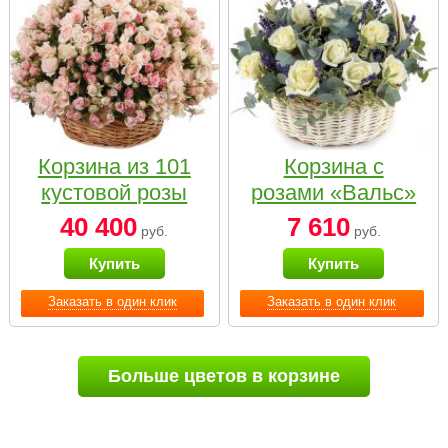
Корзина из 101
Корзина с
кустовой розы
розами «Вальс»
нежных тонов
40 400
7 610
руб.
руб.
Купить
Купить
Заказать в один клик
Заказать в один клик
Больше цветов в корзине