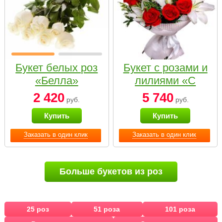
Букет белых роз
Букет с розами и
«Белла»
лилиями «С
наилучшими
2 420
5 740
руб.
руб.
пожеланиями»
Купить
Купить
Заказать в один клик
Заказать в один клик
Больше букетов из роз
25 роз
51 роза
101 роза