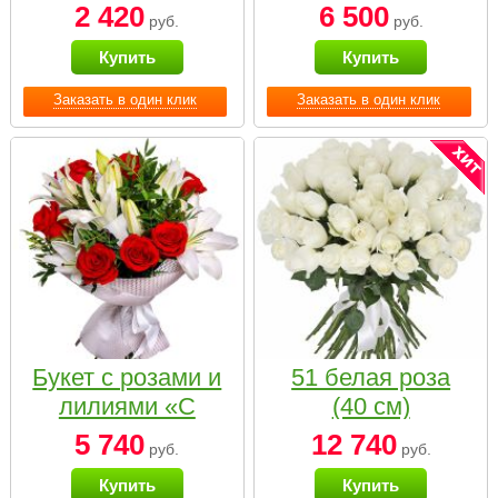
2 420
6 500
руб.
руб.
Купить
Купить
Заказать в один клик
Заказать в один клик
Букет с розами и
51 белая роза
лилиями «С
(40 см)
наилучшими
5 740
12 740
руб.
руб.
пожеланиями»
Купить
Купить