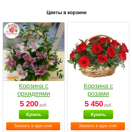
Цветы в корзине
Корзина с
Корзина с
орхидеями
розами
малая
«Красный
5 200
5 450
руб.
руб.
Париж»
Купить
Купить
Заказать в один клик
Заказать в один клик