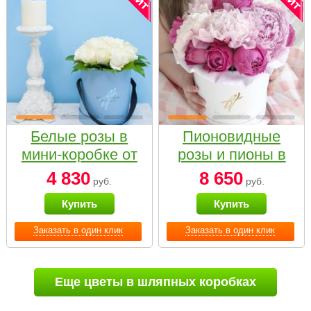
Белые розы в
Пионовидные
мини-коробке от
розы и пионы в
Bella Fiori
белой коробке
4 830
8 650
руб.
руб.
Small
Купить
Купить
Заказать в один клик
Заказать в один клик
Еще цветы в шляпных коробках