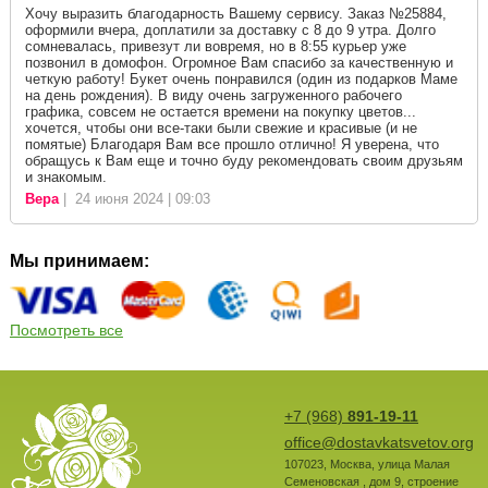
Хочу выразить благодарность Вашему сервису. Заказ №25884,
оформили вчера, доплатили за доставку с 8 до 9 утра. Долго
сомневалась, привезут ли вовремя, но в 8:55 курьер уже
позвонил в домофон. Огромное Вам спасибо за качественную и
четкую работу! Букет очень понравился (один из подарков Маме
на день рождения). В виду очень загруженного рабочего
графика, совсем не остается времени на покупку цветов...
хочется, чтобы они все-таки были свежие и красивые (и не
помятые) Благодаря Вам все прошло отлично! Я уверена, что
обращусь к Вам еще и точно буду рекомендовать своим друзьям
и знакомым.
Вера
| 24 июня 2024 | 09:03
Мы принимаем:
Посмотреть все
+7 (968)
891-19-11
office@dostavkatsvetov.org
107023
,
Москва
,
улица Малая
Семеновская , дом 9, строение