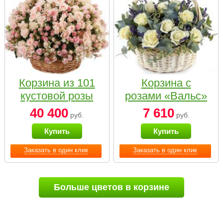
Корзина из 101
Корзина с
кустовой розы
розами «Вальс»
нежных тонов
40 400
7 610
руб.
руб.
Купить
Купить
Заказать в один клик
Заказать в один клик
Больше цветов в корзине