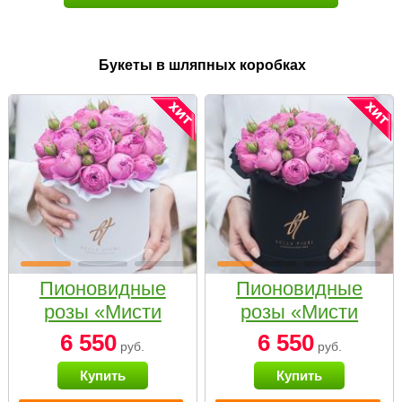
Букеты в шляпных коробках
Пионовидные
Пионовидные
розы «Мисти
розы «Мисти
бабблс» в белой
бабблс» в
6 550
6 550
руб.
руб.
коробке Small
черной коробке
Купить
Купить
Small