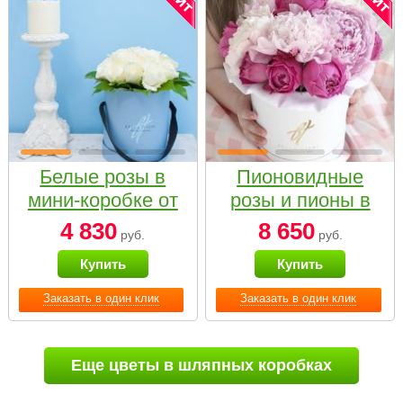
Белые розы в
Пионовидные
мини-коробке от
розы и пионы в
Bella Fiori
белой коробке
4 830
8 650
руб.
руб.
Small
Купить
Купить
Заказать в один клик
Заказать в один клик
Еще цветы в шляпных коробках