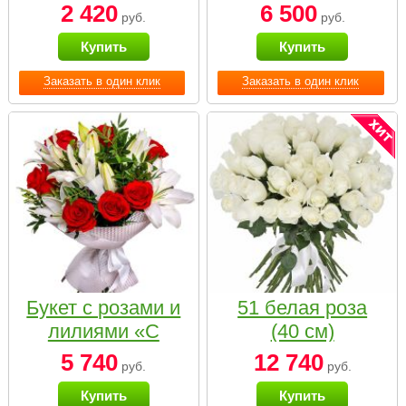
2 420
6 500
руб.
руб.
Купить
Купить
Заказать в один клик
Заказать в один клик
Букет с розами и
51 белая роза
лилиями «С
(40 см)
наилучшими
5 740
12 740
руб.
руб.
пожеланиями»
Купить
Купить