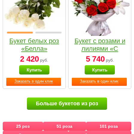
Букет белых роз
Букет с розами и
«Белла»
лилиями «С
наилучшими
2 420
5 740
руб.
руб.
пожеланиями»
Купить
Купить
Заказать в один клик
Заказать в один клик
Больше букетов из роз
25 роз
51 роза
101 роза