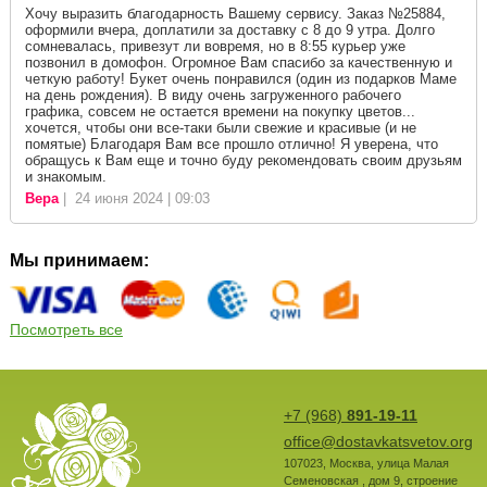
Хочу выразить благодарность Вашему сервису. Заказ №25884,
оформили вчера, доплатили за доставку с 8 до 9 утра. Долго
сомневалась, привезут ли вовремя, но в 8:55 курьер уже
позвонил в домофон. Огромное Вам спасибо за качественную и
четкую работу! Букет очень понравился (один из подарков Маме
на день рождения). В виду очень загруженного рабочего
графика, совсем не остается времени на покупку цветов...
хочется, чтобы они все-таки были свежие и красивые (и не
помятые) Благодаря Вам все прошло отлично! Я уверена, что
обращусь к Вам еще и точно буду рекомендовать своим друзьям
и знакомым.
Вера
| 24 июня 2024 | 09:03
Мы принимаем:
Посмотреть все
+7 (968)
891-19-11
office@dostavkatsvetov.org
107023
,
Москва
,
улица Малая
Семеновская , дом 9, строение