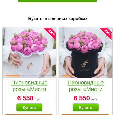
Букеты в шляпных коробках
Пионовидные
Пионовидные
розы «Мисти
розы «Мисти
бабблс» в белой
бабблс» в
6 550
6 550
руб.
руб.
коробке Small
черной коробке
Купить
Купить
Small