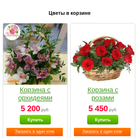
Цветы в корзине
Корзина с
Корзина с
орхидеями
розами
малая
«Красный
5 200
5 450
руб.
руб.
Париж»
Купить
Купить
Заказать в один клик
Заказать в один клик