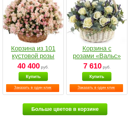
Корзина из 101
Корзина с
кустовой розы
розами «Вальс»
нежных тонов
40 400
7 610
руб.
руб.
Купить
Купить
Заказать в один клик
Заказать в один клик
Больше цветов в корзине