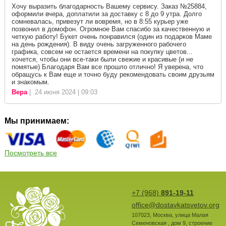
Хочу выразить благодарность Вашему сервису. Заказ №25884,
оформили вчера, доплатили за доставку с 8 до 9 утра. Долго
сомневалась, привезут ли вовремя, но в 8:55 курьер уже
позвонил в домофон. Огромное Вам спасибо за качественную и
четкую работу! Букет очень понравился (один из подарков Маме
на день рождения). В виду очень загруженного рабочего
графика, совсем не остается времени на покупку цветов...
хочется, чтобы они все-таки были свежие и красивые (и не
помятые) Благодаря Вам все прошло отлично! Я уверена, что
обращусь к Вам еще и точно буду рекомендовать своим друзьям
и знакомым.
Вера
| 24 июня 2024 | 09:03
Мы принимаем:
Посмотреть все
+7 (968)
891-19-11
office@dostavkatsvetov.org
107023
,
Москва
,
улица Малая
Семеновская , дом 9, строение