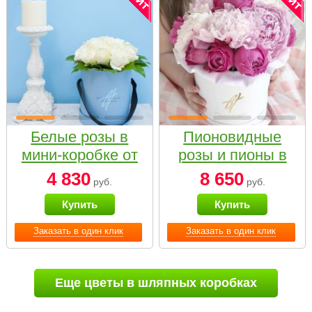
Белые розы в
Пионовидные
мини-коробке от
розы и пионы в
Bella Fiori
белой коробке
4 830
8 650
руб.
руб.
Small
Купить
Купить
Заказать в один клик
Заказать в один клик
Еще цветы в шляпных коробках