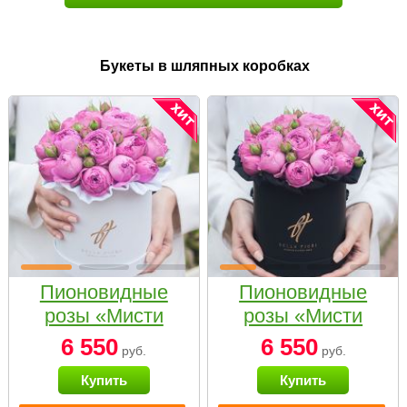
Букеты в шляпных коробках
Пионовидные
Пионовидные
розы «Мисти
розы «Мисти
бабблс» в белой
бабблс» в
6 550
6 550
руб.
руб.
коробке Small
черной коробке
Купить
Купить
Small