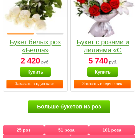
Букет белых роз
Букет с розами и
«Белла»
лилиями «С
наилучшими
2 420
5 740
руб.
руб.
пожеланиями»
Купить
Купить
Заказать в один клик
Заказать в один клик
Больше букетов из роз
25 роз
51 роза
101 роза