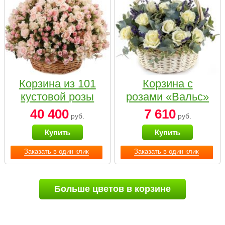
Корзина из 101
Корзина с
кустовой розы
розами «Вальс»
нежных тонов
40 400
7 610
руб.
руб.
Купить
Купить
Заказать в один клик
Заказать в один клик
Больше цветов в корзине