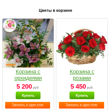
Цветы в корзине
Корзина с
Корзина с
орхидеями
розами
малая
«Красный
5 200
5 450
руб.
руб.
Париж»
Купить
Купить
Заказать в один клик
Заказать в один клик