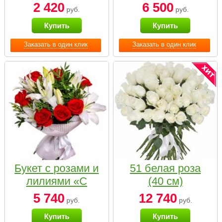
2 420
6 500
руб.
руб.
Купить
Купить
Заказать в один клик
Заказать в один клик
Букет с розами и
51 белая роза
лилиями «С
(40 см)
наилучшими
5 740
12 740
руб.
руб.
пожеланиями»
Купить
Купить