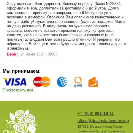
Хочу выразить благодарность Вашему сервису. Заказ №25884,
оформили вчера, доплатили за доставку с 8 до 9 утра. Долго
сомневалась, привезут ли вовремя, но в 8:55 курьер уже
позвонил в домофон. Огромное Вам спасибо за качественную и
четкую работу! Букет очень понравился (один из подарков Маме
на день рождения). В виду очень загруженного рабочего
графика, совсем не остается времени на покупку цветов...
хочется, чтобы они все-таки были свежие и красивые (и не
помятые) Благодаря Вам все прошло отлично! Я уверена, что
обращусь к Вам еще и точно буду рекомендовать своим друзьям
и знакомым.
Вера
| 24 июня 2024 | 09:03
Мы принимаем:
Посмотреть все
+7 (968)
891-19-11
office@dostavkatsvetov.org
107023
,
Москва
,
улица Малая
Семеновская , дом 9, строение