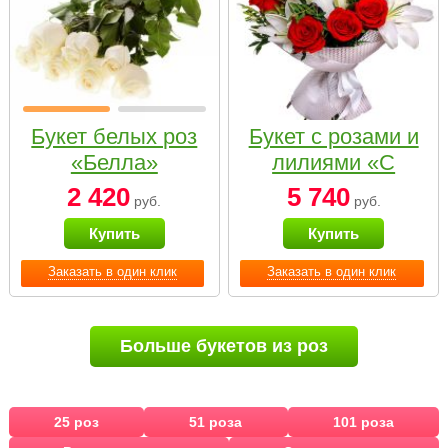
Букет белых роз
Букет с розами и
«Белла»
лилиями «С
наилучшими
2 420
5 740
руб.
руб.
пожеланиями»
Купить
Купить
Заказать в один клик
Заказать в один клик
Больше букетов из роз
25 роз
51 роза
101 роза