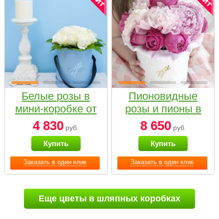
Белые розы в
Пионовидные
мини-коробке от
розы и пионы в
Bella Fiori
белой коробке
4 830
8 650
руб.
руб.
Small
Купить
Купить
Заказать в один клик
Заказать в один клик
Еще цветы в шляпных коробках