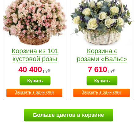
Корзина из 101
Корзина с
кустовой розы
розами «Вальс»
нежных тонов
40 400
7 610
руб.
руб.
Купить
Купить
Заказать в один клик
Заказать в один клик
Больше цветов в корзине