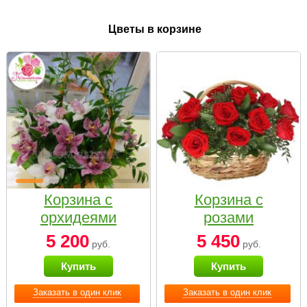
Цветы в корзине
Корзина с
Корзина с
орхидеями
розами
малая
«Красный
5 200
5 450
руб.
руб.
Париж»
Купить
Купить
Заказать в один клик
Заказать в один клик