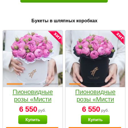
Букеты в шляпных коробках
Пионовидные
Пионовидные
розы «Мисти
розы «Мисти
бабблс» в белой
бабблс» в
6 550
6 550
руб.
руб.
коробке Small
черной коробке
Купить
Купить
Small