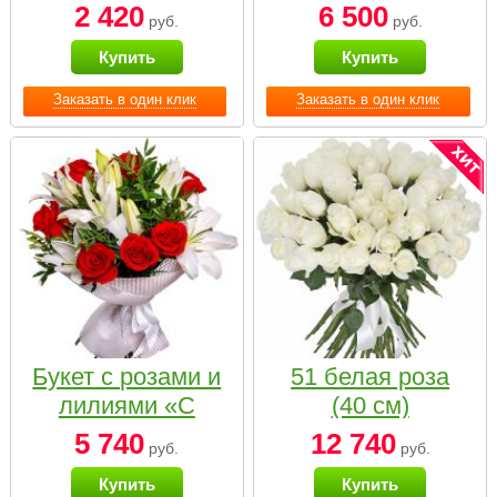
2 420
6 500
руб.
руб.
Купить
Купить
Заказать в один клик
Заказать в один клик
Букет с розами и
51 белая роза
лилиями «С
(40 см)
наилучшими
5 740
12 740
руб.
руб.
пожеланиями»
Купить
Купить