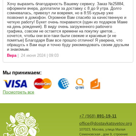
Хочу выразить благодарность Вашему сервису. Заказ №25884,
оформили вчера, доплатили за доставку с 8 до 9 утра. Долго
сомневалась, привезут ли вовремя, но в 8:55 курьер уже
позвонил в домофон. Огромное Вам спасибо за качественную и
четкую работу! Букет очень понравился (один из подарков Маме
на день рождения). В виду очень загруженного рабочего
графика, совсем не остается времени на покупку цветов...
хочется, чтобы они все-таки были свежие и красивые (и не
помятые) Благодаря Вам все прошло отлично! Я уверена, что
обращусь к Вам еще и точно буду рекомендовать своим друзьям
и знакомым.
Вера
| 24 июня 2024 | 09:03
Мы принимаем:
Посмотреть все
+7 (968)
891-19-11
office@dostavkatsvetov.org
107023
,
Москва
,
улица Малая
Семеновская , дом 9, строение