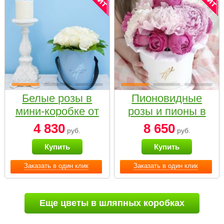
Белые розы в
Пионовидные
мини-коробке от
розы и пионы в
Bella Fiori
белой коробке
4 830
8 650
руб.
руб.
Small
Купить
Купить
Заказать в один клик
Заказать в один клик
Еще цветы в шляпных коробках