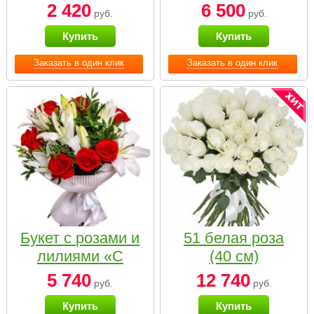
2 420
6 500
руб.
руб.
Купить
Купить
Заказать в один клик
Заказать в один клик
Букет с розами и
51 белая роза
лилиями «С
(40 см)
наилучшими
5 740
12 740
руб.
руб.
пожеланиями»
Купить
Купить