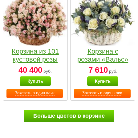
Корзина из 101
Корзина с
кустовой розы
розами «Вальс»
нежных тонов
40 400
7 610
руб.
руб.
Купить
Купить
Заказать в один клик
Заказать в один клик
Больше цветов в корзине