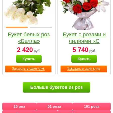
Букет белых роз
Букет с розами и
«Белла»
лилиями «С
наилучшими
2 420
5 740
руб.
руб.
пожеланиями»
Купить
Купить
Заказать в один клик
Заказать в один клик
Больше букетов из роз
25 роз
51 роза
101 роза