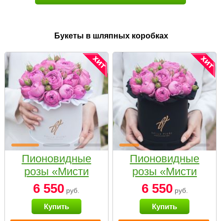
Букеты в шляпных коробках
Пионовидные
Пионовидные
розы «Мисти
розы «Мисти
бабблс» в белой
бабблс» в
6 550
6 550
руб.
руб.
коробке Small
черной коробке
Купить
Купить
Small