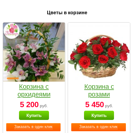
Цветы в корзине
Корзина с
Корзина с
орхидеями
розами
малая
«Красный
5 200
5 450
руб.
руб.
Париж»
Купить
Купить
Заказать в один клик
Заказать в один клик