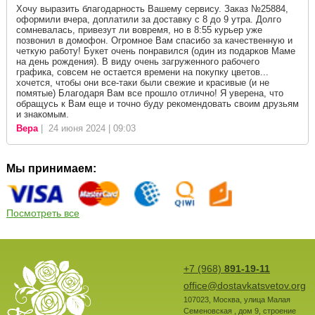
Хочу выразить благодарность Вашему сервису. Заказ №25884,
оформили вчера, доплатили за доставку с 8 до 9 утра. Долго
сомневалась, привезут ли вовремя, но в 8:55 курьер уже
позвонил в домофон. Огромное Вам спасибо за качественную и
четкую работу! Букет очень понравился (один из подарков Маме
на день рождения). В виду очень загруженного рабочего
графика, совсем не остается времени на покупку цветов...
хочется, чтобы они все-таки были свежие и красивые (и не
помятые) Благодаря Вам все прошло отлично! Я уверена, что
обращусь к Вам еще и точно буду рекомендовать своим друзьям
и знакомым.
Вера
| 24 июня 2024 | 09:03
Мы принимаем:
Посмотреть все
+7 (968)
891-19-11
office@dostavkatsvetov.org
107023
,
Москва
,
улица Малая
Семеновская , дом 9, строение