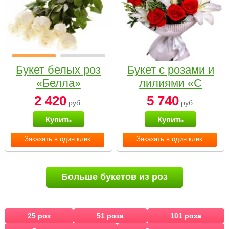
Букет белых роз
Букет с розами и
«Белла»
лилиями «С
наилучшими
2 420
5 740
руб.
руб.
пожеланиями»
Купить
Купить
Заказать в один клик
Заказать в один клик
Больше букетов из роз
25 роз
51 роза
101 роза