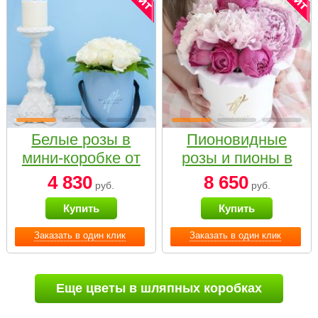
Белые розы в
Пионовидные
мини-коробке от
розы и пионы в
Bella Fiori
белой коробке
4 830
8 650
руб.
руб.
Small
Купить
Купить
Заказать в один клик
Заказать в один клик
Еще цветы в шляпных коробках