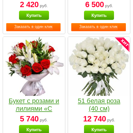
2 420
6 500
руб.
руб.
Купить
Купить
Заказать в один клик
Заказать в один клик
Букет с розами и
51 белая роза
лилиями «С
(40 см)
наилучшими
5 740
12 740
руб.
руб.
пожеланиями»
Купить
Купить