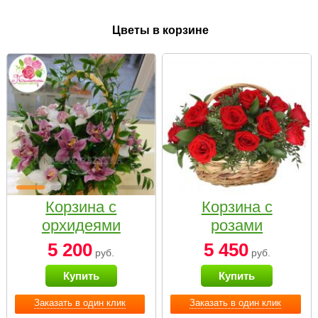
Цветы в корзине
Корзина с
Корзина с
орхидеями
розами
малая
«Красный
5 200
5 450
руб.
руб.
Париж»
Купить
Купить
Заказать в один клик
Заказать в один клик