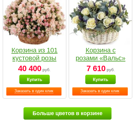
Корзина из 101
Корзина с
кустовой розы
розами «Вальс»
нежных тонов
40 400
7 610
руб.
руб.
Купить
Купить
Заказать в один клик
Заказать в один клик
Больше цветов в корзине