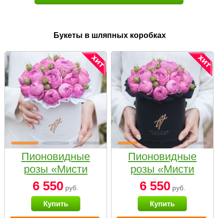
Букеты в шляпных коробках
Пионовидные
Пионовидные
розы «Мисти
розы «Мисти
бабблс» в белой
бабблс» в
6 550
6 550
руб.
руб.
коробке Small
черной коробке
Купить
Купить
Small