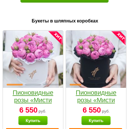
Букеты в шляпных коробках
Пионовидные
Пионовидные
розы «Мисти
розы «Мисти
бабблс» в белой
бабблс» в
6 550
6 550
руб.
руб.
коробке Small
черной коробке
Купить
Купить
Small