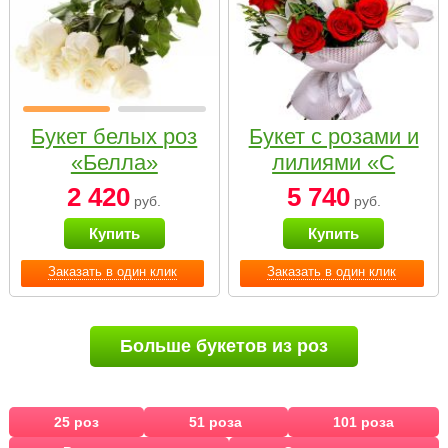
Букет белых роз
Букет с розами и
«Белла»
лилиями «С
наилучшими
2 420
5 740
руб.
руб.
пожеланиями»
Купить
Купить
Заказать в один клик
Заказать в один клик
Больше букетов из роз
25 роз
51 роза
101 роза