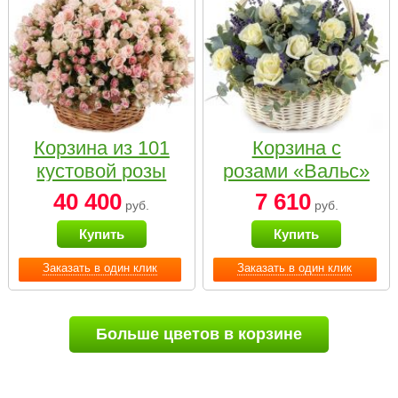
Корзина из 101
Корзина с
кустовой розы
розами «Вальс»
нежных тонов
40 400
7 610
руб.
руб.
Купить
Купить
Заказать в один клик
Заказать в один клик
Больше цветов в корзине