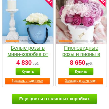
Белые розы в
Пионовидные
мини-коробке от
розы и пионы в
Bella Fiori
белой коробке
4 830
8 650
руб.
руб.
Small
Купить
Купить
Заказать в один клик
Заказать в один клик
Еще цветы в шляпных коробках