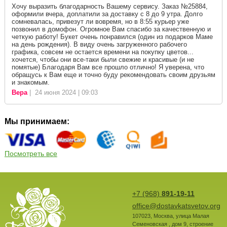
Хочу выразить благодарность Вашему сервису. Заказ №25884,
оформили вчера, доплатили за доставку с 8 до 9 утра. Долго
сомневалась, привезут ли вовремя, но в 8:55 курьер уже
позвонил в домофон. Огромное Вам спасибо за качественную и
четкую работу! Букет очень понравился (один из подарков Маме
на день рождения). В виду очень загруженного рабочего
графика, совсем не остается времени на покупку цветов...
хочется, чтобы они все-таки были свежие и красивые (и не
помятые) Благодаря Вам все прошло отлично! Я уверена, что
обращусь к Вам еще и точно буду рекомендовать своим друзьям
и знакомым.
Вера
| 24 июня 2024 | 09:03
Мы принимаем:
Посмотреть все
+7 (968)
891-19-11
office@dostavkatsvetov.org
107023
,
Москва
,
улица Малая
Семеновская , дом 9, строение