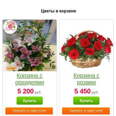
Цветы в корзине
Корзина с
Корзина с
орхидеями
розами
малая
«Красный
5 200
5 450
руб.
руб.
Париж»
Купить
Купить
Заказать в один клик
Заказать в один клик