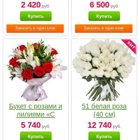
2 420
6 500
руб.
руб.
Купить
Купить
Заказать в один клик
Заказать в один клик
Букет с розами и
51 белая роза
лилиями «С
(40 см)
наилучшими
5 740
12 740
руб.
руб.
пожеланиями»
Купить
Купить