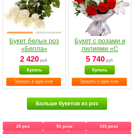
Букет белых роз
Букет с розами и
«Белла»
лилиями «С
наилучшими
2 420
5 740
руб.
руб.
пожеланиями»
Купить
Купить
Заказать в один клик
Заказать в один клик
Больше букетов из роз
25 роз
51 роза
101 роза