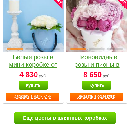
Белые розы в
Пионовидные
мини-коробке от
розы и пионы в
Bella Fiori
белой коробке
4 830
8 650
руб.
руб.
Small
Купить
Купить
Заказать в один клик
Заказать в один клик
Еще цветы в шляпных коробках