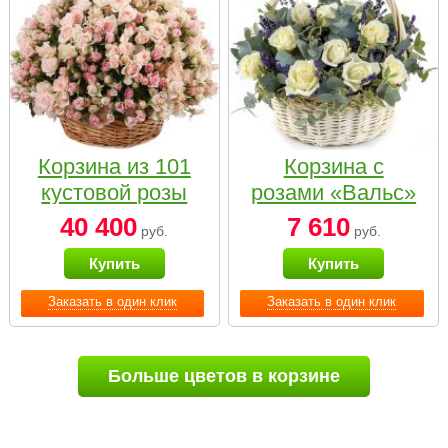
Корзина из 101
Корзина с
кустовой розы
розами «Вальс»
нежных тонов
40 400
7 610
руб.
руб.
Купить
Купить
Заказать в один клик
Заказать в один клик
Больше цветов в корзине