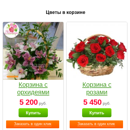
Цветы в корзине
Корзина с
Корзина с
орхидеями
розами
малая
«Красный
5 200
5 450
руб.
руб.
Париж»
Купить
Купить
Заказать в один клик
Заказать в один клик