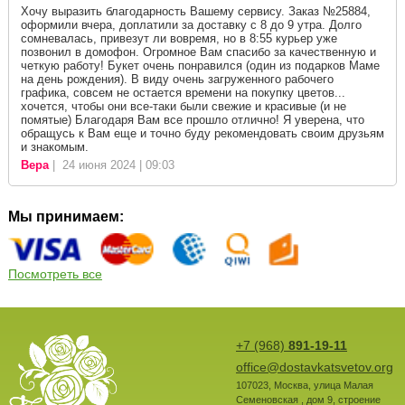
Хочу выразить благодарность Вашему сервису. Заказ №25884,
оформили вчера, доплатили за доставку с 8 до 9 утра. Долго
сомневалась, привезут ли вовремя, но в 8:55 курьер уже
позвонил в домофон. Огромное Вам спасибо за качественную и
четкую работу! Букет очень понравился (один из подарков Маме
на день рождения). В виду очень загруженного рабочего
графика, совсем не остается времени на покупку цветов...
хочется, чтобы они все-таки были свежие и красивые (и не
помятые) Благодаря Вам все прошло отлично! Я уверена, что
обращусь к Вам еще и точно буду рекомендовать своим друзьям
и знакомым.
Вера
| 24 июня 2024 | 09:03
Мы принимаем:
Посмотреть все
+7 (968)
891-19-11
office@dostavkatsvetov.org
107023
,
Москва
,
улица Малая
Семеновская , дом 9, строение