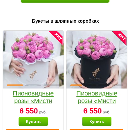
Букеты в шляпных коробках
Пионовидные
Пионовидные
розы «Мисти
розы «Мисти
бабблс» в белой
бабблс» в
6 550
6 550
руб.
руб.
коробке Small
черной коробке
Купить
Купить
Small