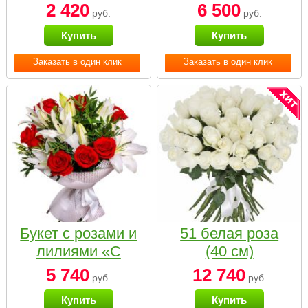
2 420
6 500
руб.
руб.
Купить
Купить
Заказать в один клик
Заказать в один клик
Букет с розами и
51 белая роза
лилиями «С
(40 см)
наилучшими
5 740
12 740
руб.
руб.
пожеланиями»
Купить
Купить