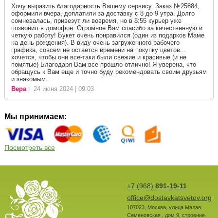
Хочу выразить благодарность Вашему сервису. Заказ №25884,
оформили вчера, доплатили за доставку с 8 до 9 утра. Долго
сомневалась, привезут ли вовремя, но в 8:55 курьер уже
позвонил в домофон. Огромное Вам спасибо за качественную и
четкую работу! Букет очень понравился (один из подарков Маме
на день рождения). В виду очень загруженного рабочего
графика, совсем не остается времени на покупку цветов...
хочется, чтобы они все-таки были свежие и красивые (и не
помятые) Благодаря Вам все прошло отлично! Я уверена, что
обращусь к Вам еще и точно буду рекомендовать своим друзьям
и знакомым.
Вера
| 24 июня 2024 | 09:03
Мы принимаем:
Посмотреть все
+7 (968)
891-19-11
office@dostavkatsvetov.org
107023
,
Москва
,
улица Малая
Семеновская , дом 9, строение