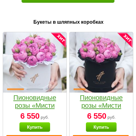
Букеты в шляпных коробках
Пионовидные
Пионовидные
розы «Мисти
розы «Мисти
бабблс» в белой
бабблс» в
6 550
6 550
руб.
руб.
коробке Small
черной коробке
Купить
Купить
Small