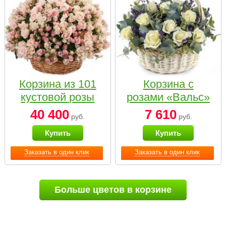
Корзина из 101
Корзина с
кустовой розы
розами «Вальс»
нежных тонов
40 400
7 610
руб.
руб.
Купить
Купить
Заказать в один клик
Заказать в один клик
Больше цветов в корзине