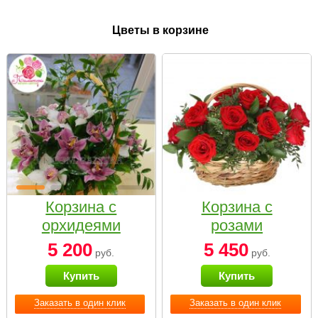
Цветы в корзине
Корзина с
Корзина с
орхидеями
розами
малая
«Красный
5 200
5 450
руб.
руб.
Париж»
Купить
Купить
Заказать в один клик
Заказать в один клик