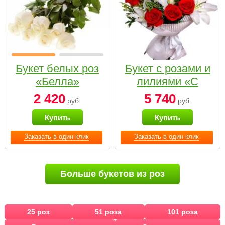
Букет белых роз
Букет с розами и
«Белла»
лилиями «С
наилучшими
2 420
5 740
руб.
руб.
пожеланиями»
Купить
Купить
Заказать в один клик
Заказать в один клик
Больше букетов из роз
25 роз
51 роза
101 роза