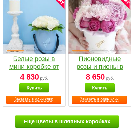
Белые розы в
Пионовидные
мини-коробке от
розы и пионы в
Bella Fiori
белой коробке
4 830
8 650
руб.
руб.
Small
Купить
Купить
Заказать в один клик
Заказать в один клик
Еще цветы в шляпных коробках