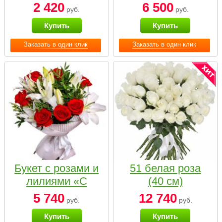
2 420
6 500
руб.
руб.
Купить
Купить
Заказать в один клик
Заказать в один клик
Букет с розами и
51 белая роза
лилиями «С
(40 см)
наилучшими
5 740
12 740
руб.
руб.
пожеланиями»
Купить
Купить