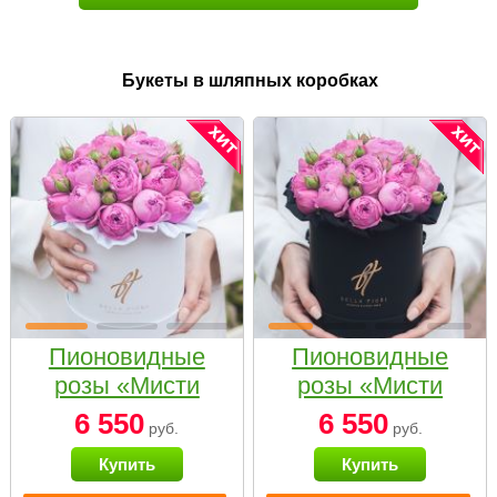
Букеты в шляпных коробках
Пионовидные
Пионовидные
розы «Мисти
розы «Мисти
бабблс» в белой
бабблс» в
6 550
6 550
руб.
руб.
коробке Small
черной коробке
Купить
Купить
Small