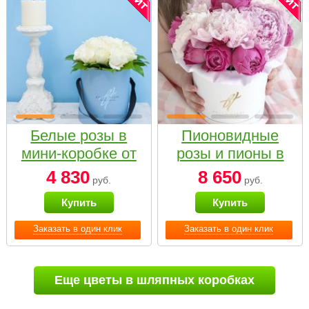
Белые розы в
Пионовидные
мини-коробке от
розы и пионы в
Bella Fiori
белой коробке
4 830
8 650
руб.
руб.
Small
Купить
Купить
Заказать в один клик
Заказать в один клик
Еще цветы в шляпных коробках