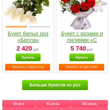
Букет белых роз
Букет с розами и
«Белла»
лилиями «С
наилучшими
2 420
5 740
руб.
руб.
пожеланиями»
Купить
Купить
Заказать в один клик
Заказать в один клик
Больше букетов из роз
25 роз
51 роза
101 роза