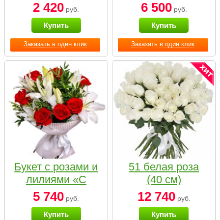
2 420
6 500
руб.
руб.
Купить
Купить
Заказать в один клик
Заказать в один клик
Букет с розами и
51 белая роза
лилиями «С
(40 см)
наилучшими
5 740
12 740
руб.
руб.
пожеланиями»
Купить
Купить