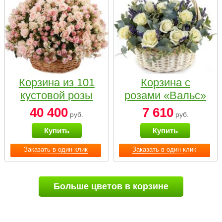
Корзина из 101
Корзина с
кустовой розы
розами «Вальс»
нежных тонов
40 400
7 610
руб.
руб.
Купить
Купить
Заказать в один клик
Заказать в один клик
Больше цветов в корзине