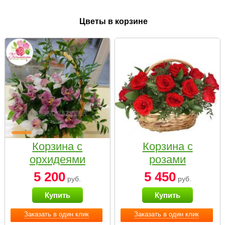
Цветы в корзине
Корзина с
Корзина с
орхидеями
розами
малая
«Красный
5 200
5 450
руб.
руб.
Париж»
Купить
Купить
Заказать в один клик
Заказать в один клик