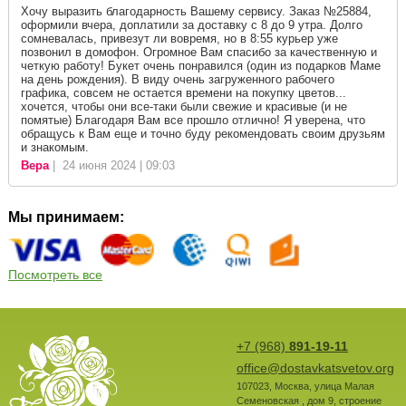
Хочу выразить благодарность Вашему сервису. Заказ №25884,
оформили вчера, доплатили за доставку с 8 до 9 утра. Долго
сомневалась, привезут ли вовремя, но в 8:55 курьер уже
позвонил в домофон. Огромное Вам спасибо за качественную и
четкую работу! Букет очень понравился (один из подарков Маме
на день рождения). В виду очень загруженного рабочего
графика, совсем не остается времени на покупку цветов...
хочется, чтобы они все-таки были свежие и красивые (и не
помятые) Благодаря Вам все прошло отлично! Я уверена, что
обращусь к Вам еще и точно буду рекомендовать своим друзьям
и знакомым.
Вера
| 24 июня 2024 | 09:03
Мы принимаем:
Посмотреть все
+7 (968)
891-19-11
office@dostavkatsvetov.org
107023
,
Москва
,
улица Малая
Семеновская , дом 9, строение