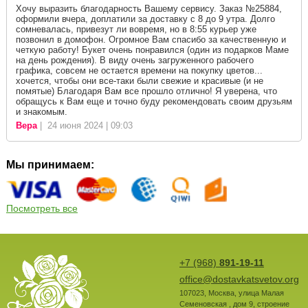
Хочу выразить благодарность Вашему сервису. Заказ №25884,
оформили вчера, доплатили за доставку с 8 до 9 утра. Долго
сомневалась, привезут ли вовремя, но в 8:55 курьер уже
позвонил в домофон. Огромное Вам спасибо за качественную и
четкую работу! Букет очень понравился (один из подарков Маме
на день рождения). В виду очень загруженного рабочего
графика, совсем не остается времени на покупку цветов...
хочется, чтобы они все-таки были свежие и красивые (и не
помятые) Благодаря Вам все прошло отлично! Я уверена, что
обращусь к Вам еще и точно буду рекомендовать своим друзьям
и знакомым.
Вера
| 24 июня 2024 | 09:03
Мы принимаем:
Посмотреть все
+7 (968)
891-19-11
office@dostavkatsvetov.org
107023
,
Москва
,
улица Малая
Семеновская , дом 9, строение