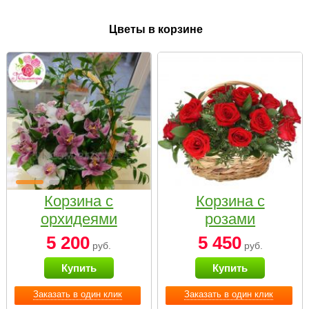
Цветы в корзине
Корзина с
Корзина с
орхидеями
розами
малая
«Красный
5 200
5 450
руб.
руб.
Париж»
Купить
Купить
Заказать в один клик
Заказать в один клик