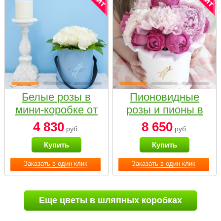
Белые розы в
Пионовидные
мини-коробке от
розы и пионы в
Bella Fiori
белой коробке
4 830
8 650
руб.
руб.
Small
Купить
Купить
Заказать в один клик
Заказать в один клик
Еще цветы в шляпных коробках