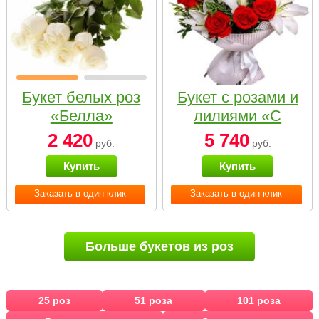
Букет белых роз
Букет с розами и
«Белла»
лилиями «С
наилучшими
2 420
5 740
руб.
руб.
пожеланиями»
Купить
Купить
Заказать в один клик
Заказать в один клик
Больше букетов из роз
25 роз
51 роза
101 роза