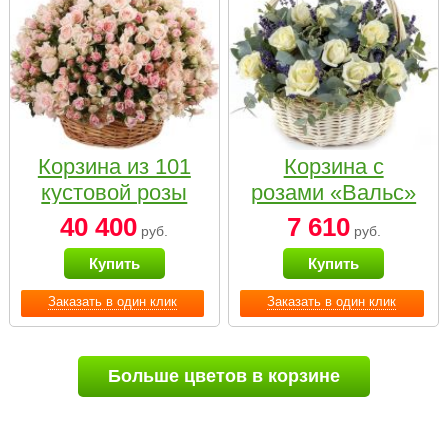
Корзина из 101
Корзина с
кустовой розы
розами «Вальс»
нежных тонов
40 400
7 610
руб.
руб.
Купить
Купить
Заказать в один клик
Заказать в один клик
Больше цветов в корзине