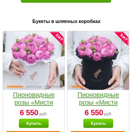
Букеты в шляпных коробках
Пионовидные
Пионовидные
розы «Мисти
розы «Мисти
бабблс» в белой
бабблс» в
6 550
6 550
руб.
руб.
коробке Small
черной коробке
Купить
Купить
Small