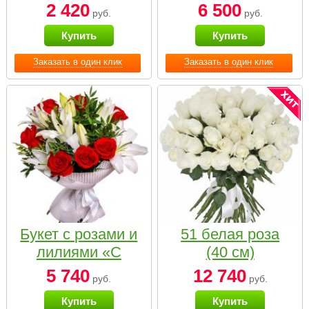
2 420
6 500
руб.
руб.
Купить
Купить
Заказать в один клик
Заказать в один клик
Букет с розами и
51 белая роза
лилиями «С
(40 см)
наилучшими
5 740
12 740
руб.
руб.
пожеланиями»
Купить
Купить