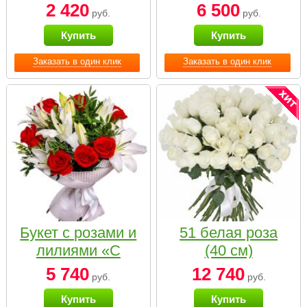
2 420
6 500
руб.
руб.
Купить
Купить
Заказать в один клик
Заказать в один клик
Букет с розами и
51 белая роза
лилиями «С
(40 см)
наилучшими
5 740
12 740
руб.
руб.
пожеланиями»
Купить
Купить