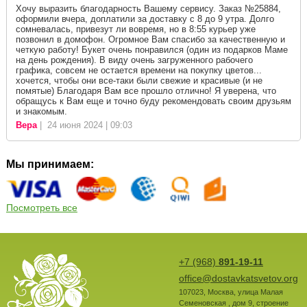
Хочу выразить благодарность Вашему сервису. Заказ №25884,
оформили вчера, доплатили за доставку с 8 до 9 утра. Долго
сомневалась, привезут ли вовремя, но в 8:55 курьер уже
позвонил в домофон. Огромное Вам спасибо за качественную и
четкую работу! Букет очень понравился (один из подарков Маме
на день рождения). В виду очень загруженного рабочего
графика, совсем не остается времени на покупку цветов...
хочется, чтобы они все-таки были свежие и красивые (и не
помятые) Благодаря Вам все прошло отлично! Я уверена, что
обращусь к Вам еще и точно буду рекомендовать своим друзьям
и знакомым.
Вера
| 24 июня 2024 | 09:03
Мы принимаем:
Посмотреть все
+7 (968)
891-19-11
office@dostavkatsvetov.org
107023
,
Москва
,
улица Малая
Семеновская , дом 9, строение