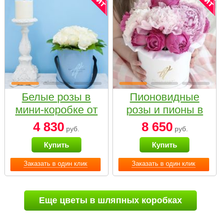
Белые розы в
Пионовидные
мини-коробке от
розы и пионы в
Bella Fiori
белой коробке
4 830
8 650
руб.
руб.
Small
Купить
Купить
Заказать в один клик
Заказать в один клик
Еще цветы в шляпных коробках