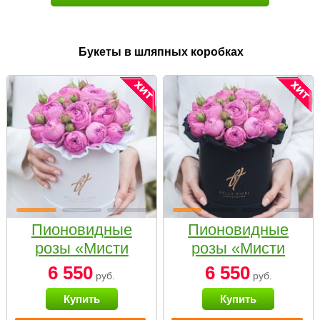
Букеты в шляпных коробках
Пионовидные
Пионовидные
розы «Мисти
розы «Мисти
бабблс» в белой
бабблс» в
6 550
6 550
руб.
руб.
коробке Small
черной коробке
Купить
Купить
Small