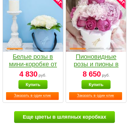
Белые розы в
Пионовидные
мини-коробке от
розы и пионы в
Bella Fiori
белой коробке
4 830
8 650
руб.
руб.
Small
Купить
Купить
Заказать в один клик
Заказать в один клик
Еще цветы в шляпных коробках