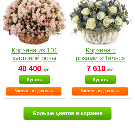
Корзина из 101
Корзина с
кустовой розы
розами «Вальс»
нежных тонов
40 400
7 610
руб.
руб.
Купить
Купить
Заказать в один клик
Заказать в один клик
Больше цветов в корзине