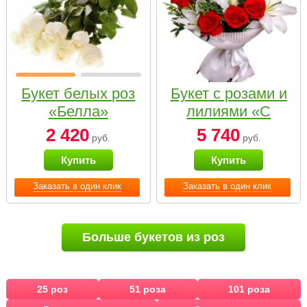
Букет белых роз
Букет с розами и
«Белла»
лилиями «С
наилучшими
2 420
5 740
руб.
руб.
пожеланиями»
Купить
Купить
Заказать в один клик
Заказать в один клик
Больше букетов из роз
25 роз
51 роза
101 роза