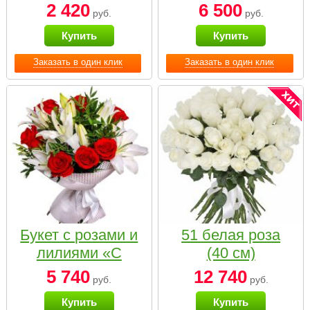
2 420
6 500
руб.
руб.
Купить
Купить
Заказать в один клик
Заказать в один клик
Букет с розами и
51 белая роза
лилиями «С
(40 см)
наилучшими
5 740
12 740
руб.
руб.
пожеланиями»
Купить
Купить