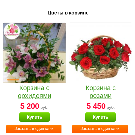
Цветы в корзине
Корзина с
Корзина с
орхидеями
розами
малая
«Красный
5 200
5 450
руб.
руб.
Париж»
Купить
Купить
Заказать в один клик
Заказать в один клик