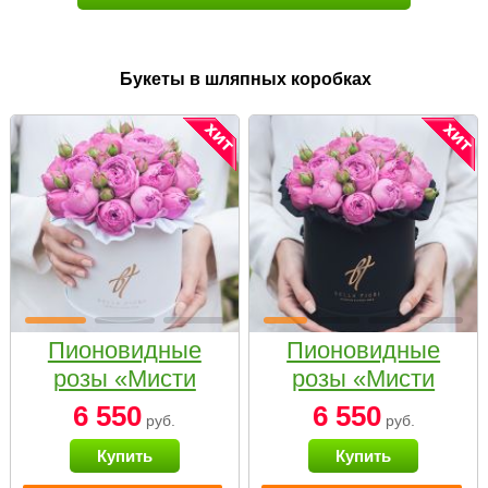
Букеты в шляпных коробках
Пионовидные
Пионовидные
розы «Мисти
розы «Мисти
бабблс» в белой
бабблс» в
6 550
6 550
руб.
руб.
коробке Small
черной коробке
Купить
Купить
Small