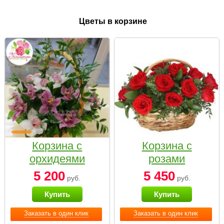
Цветы в корзине
Корзина с
Корзина с
орхидеями
розами
малая
«Красный
5 200
5 450
руб.
руб.
Париж»
Купить
Купить
Заказать в один клик
Заказать в один клик