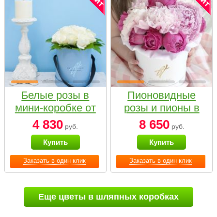
Белые розы в
Пионовидные
мини-коробке от
розы и пионы в
Bella Fiori
белой коробке
4 830
8 650
руб.
руб.
Small
Купить
Купить
Заказать в один клик
Заказать в один клик
Еще цветы в шляпных коробках