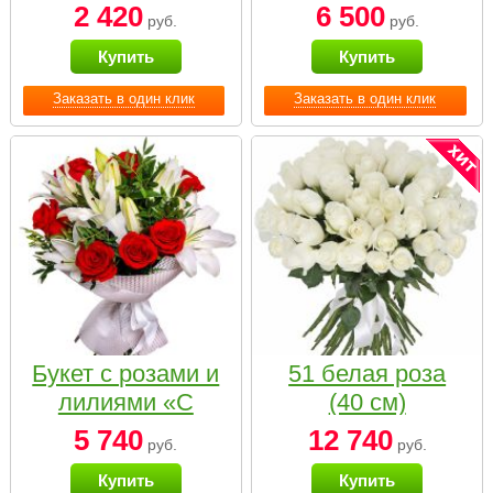
2 420
6 500
руб.
руб.
Купить
Купить
Заказать в один клик
Заказать в один клик
Букет с розами и
51 белая роза
лилиями «С
(40 см)
наилучшими
5 740
12 740
руб.
руб.
пожеланиями»
Купить
Купить