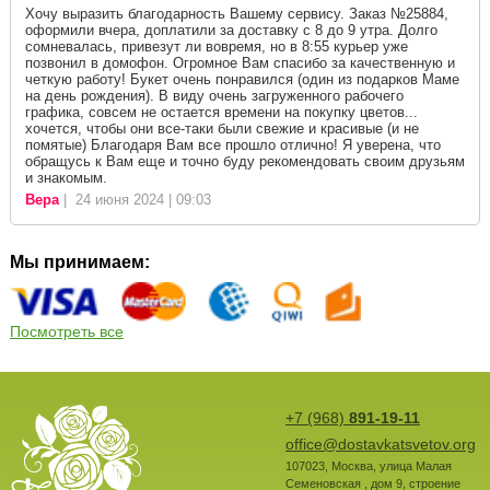
Хочу выразить благодарность Вашему сервису. Заказ №25884,
оформили вчера, доплатили за доставку с 8 до 9 утра. Долго
сомневалась, привезут ли вовремя, но в 8:55 курьер уже
позвонил в домофон. Огромное Вам спасибо за качественную и
четкую работу! Букет очень понравился (один из подарков Маме
на день рождения). В виду очень загруженного рабочего
графика, совсем не остается времени на покупку цветов...
хочется, чтобы они все-таки были свежие и красивые (и не
помятые) Благодаря Вам все прошло отлично! Я уверена, что
обращусь к Вам еще и точно буду рекомендовать своим друзьям
и знакомым.
Вера
| 24 июня 2024 | 09:03
Мы принимаем:
Посмотреть все
+7 (968)
891-19-11
office@dostavkatsvetov.org
107023
,
Москва
,
улица Малая
Семеновская , дом 9, строение