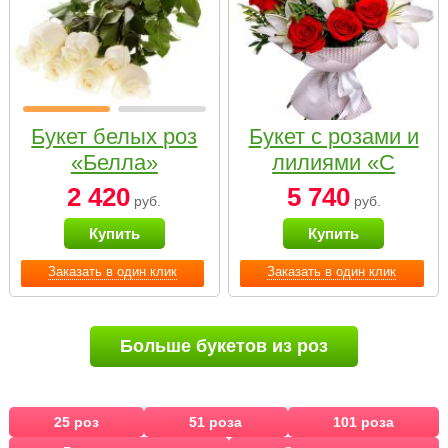
Букет белых роз
Букет с розами и
«Белла»
лилиями «С
наилучшими
2 420
5 740
руб.
руб.
пожеланиями»
Купить
Купить
Заказать в один клик
Заказать в один клик
Больше букетов из роз
25 роз
51 роза
101 роза