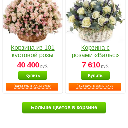
Корзина из 101
Корзина с
кустовой розы
розами «Вальс»
нежных тонов
40 400
7 610
руб.
руб.
Купить
Купить
Заказать в один клик
Заказать в один клик
Больше цветов в корзине