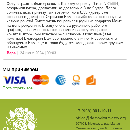
Хочу выразить благодарность Вашему сервису. Заказ №25884,
оформили вчера, доплатили за доставку с 8 до 9 утра. Долго
сомневалась, привезут ли вовремя, но в 8:55 курьер уже
позвонил в домофон. Огромное Вам спасибо за качественную и
четкую работу! Букет очень понравился (один из подарков Маме
на день рождения). В виду очень загруженного рабочего
графика, совсем не остается времени на покупку цветов...
хочется, чтобы они все-таки были свежие и красивые (и не
помятые) Благодаря Вам все прошло отлично! Я уверена, что
обращусь к Вам еще и точно буду рекомендовать своим друзьям
и знакомым.
Вера
| 24 июня 2024 | 09:03
Мы принимаем:
Посмотреть все
+7 (968)
891-19-11
office@dostavkatsvetov.org
107023
,
Москва
,
улица Малая
Семеновская , дом 9, строение