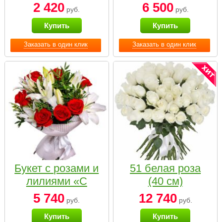
2 420
6 500
руб.
руб.
Купить
Купить
Заказать в один клик
Заказать в один клик
Букет с розами и
51 белая роза
лилиями «С
(40 см)
наилучшими
5 740
12 740
руб.
руб.
пожеланиями»
Купить
Купить