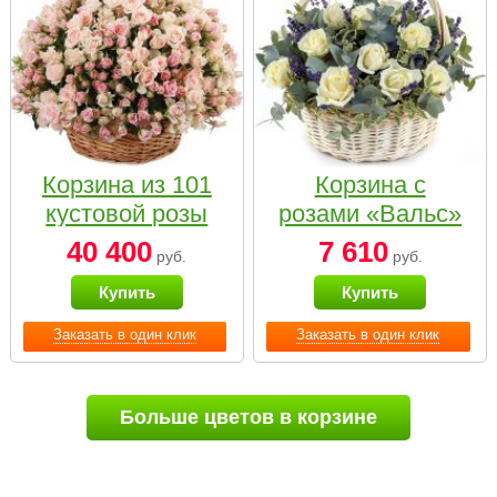
Корзина из 101
Корзина с
кустовой розы
розами «Вальс»
нежных тонов
40 400
7 610
руб.
руб.
Купить
Купить
Заказать в один клик
Заказать в один клик
Больше цветов в корзине