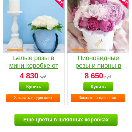
Белые розы в
Пионовидные
мини-коробке от
розы и пионы в
Bella Fiori
белой коробке
4 830
8 650
руб.
руб.
Small
Купить
Купить
Заказать в один клик
Заказать в один клик
Еще цветы в шляпных коробках