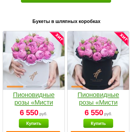
Букеты в шляпных коробках
Пионовидные
Пионовидные
розы «Мисти
розы «Мисти
бабблс» в белой
бабблс» в
6 550
6 550
руб.
руб.
коробке Small
черной коробке
Купить
Купить
Small