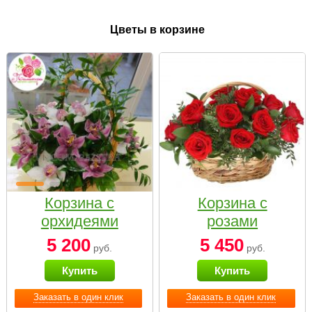
Цветы в корзине
Корзина с
Корзина с
орхидеями
розами
малая
«Красный
5 200
5 450
руб.
руб.
Париж»
Купить
Купить
Заказать в один клик
Заказать в один клик