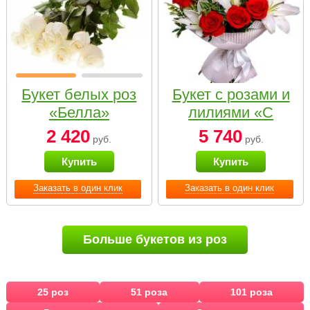
Букет белых роз
Букет с розами и
«Белла»
лилиями «С
наилучшими
2 420
5 740
руб.
руб.
пожеланиями»
Купить
Купить
Заказать в один клик
Заказать в один клик
Больше букетов из роз
25 роз
51 роза
101 роза