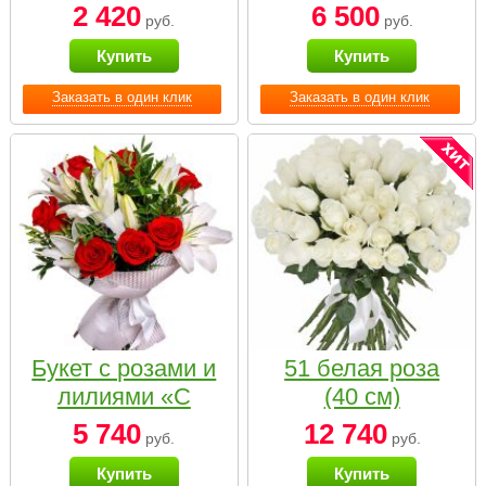
2 420
6 500
руб.
руб.
Купить
Купить
Заказать в один клик
Заказать в один клик
Букет с розами и
51 белая роза
лилиями «С
(40 см)
наилучшими
5 740
12 740
руб.
руб.
пожеланиями»
Купить
Купить