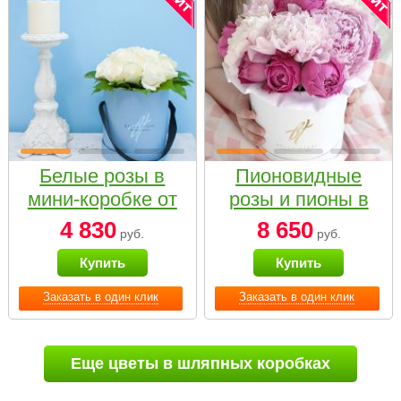
Белые розы в
Пионовидные
мини-коробке от
розы и пионы в
Bella Fiori
белой коробке
4 830
8 650
руб.
руб.
Small
Купить
Купить
Заказать в один клик
Заказать в один клик
Еще цветы в шляпных коробках