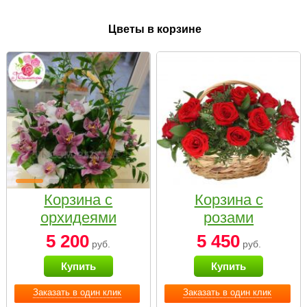
Цветы в корзине
Корзина с
Корзина с
орхидеями
розами
малая
«Красный
5 200
5 450
руб.
руб.
Париж»
Купить
Купить
Заказать в один клик
Заказать в один клик