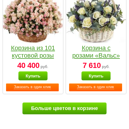
Корзина из 101
Корзина с
кустовой розы
розами «Вальс»
нежных тонов
40 400
7 610
руб.
руб.
Купить
Купить
Заказать в один клик
Заказать в один клик
Больше цветов в корзине