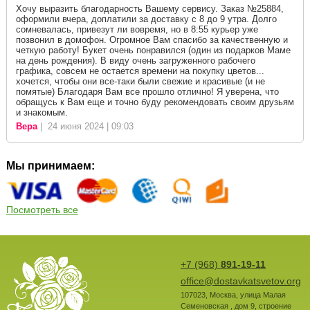
Хочу выразить благодарность Вашему сервису. Заказ №25884,
оформили вчера, доплатили за доставку с 8 до 9 утра. Долго
сомневалась, привезут ли вовремя, но в 8:55 курьер уже
позвонил в домофон. Огромное Вам спасибо за качественную и
четкую работу! Букет очень понравился (один из подарков Маме
на день рождения). В виду очень загруженного рабочего
графика, совсем не остается времени на покупку цветов...
хочется, чтобы они все-таки были свежие и красивые (и не
помятые) Благодаря Вам все прошло отлично! Я уверена, что
обращусь к Вам еще и точно буду рекомендовать своим друзьям
и знакомым.
Вера
| 24 июня 2024 | 09:03
Мы принимаем:
Посмотреть все
+7 (968)
891-19-11
office@dostavkatsvetov.org
107023
,
Москва
,
улица Малая
Семеновская , дом 9, строение