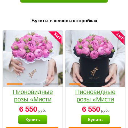
Букеты в шляпных коробках
Пионовидные
Пионовидные
розы «Мисти
розы «Мисти
бабблс» в белой
бабблс» в
6 550
6 550
руб.
руб.
коробке Small
черной коробке
Купить
Купить
Small