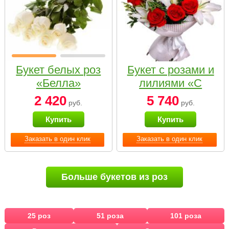
Букет белых роз
Букет с розами и
«Белла»
лилиями «С
наилучшими
2 420
5 740
руб.
руб.
пожеланиями»
Купить
Купить
Заказать в один клик
Заказать в один клик
Больше букетов из роз
25 роз
51 роза
101 роза