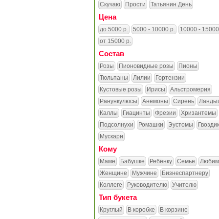
Скучаю
Прости
Татьянин День
Цена
до 5000 р.
5000 - 10000 р.
10000 - 15000
от 15000 р.
Состав
Розы
Пионовидные розы
Пионы
Тюльпаны
Лилии
Гортензии
Кустовые розы
Ирисы
Альстромерия
Ранункулюсы
Анемоны
Сирень
Ланды
Каллы
Гиацинты
Фрезии
Хризантемы
Подсолнухи
Ромашки
Эустомы
Гвозди
Мускари
Кому
Маме
Бабушке
Ребёнку
Семье
Любим
Женщине
Мужчине
Бизнеспартнеру
Коллеге
Руководителю
Учителю
Тип букета
Круглый
В коробке
В корзине