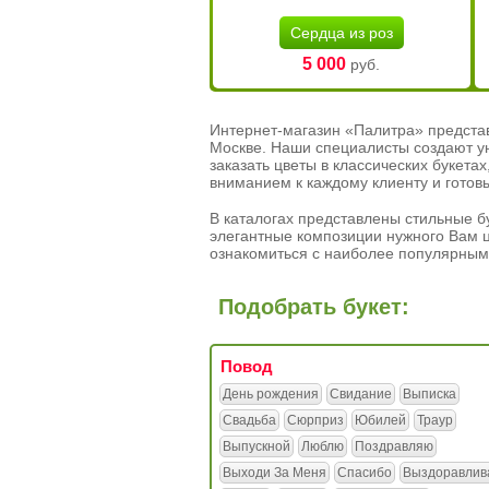
Сердца из роз
5 000
руб.
Интернет-магазин «Палитра» предста
Москве. Наши специалисты создают у
заказать цветы в классических букет
вниманием к каждому клиенту и готов
В каталогах представлены стильные бу
элегантные композиции нужного Вам ц
ознакомиться с наиболее популярным
Подобрать букет:
Повод
День рождения
Свидание
Выписка
Свадьба
Сюрприз
Юбилей
Траур
Выпускной
Люблю
Поздравляю
Выходи За Меня
Спасибо
Выздоравлив