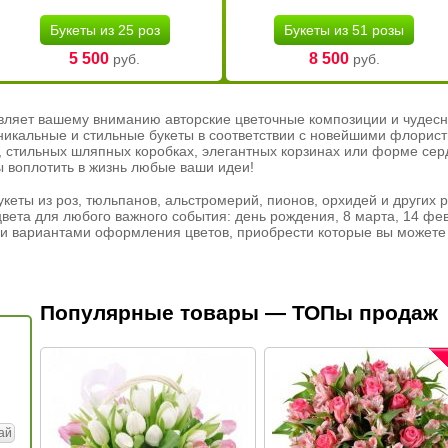
Букеты из 25 роз
Букеты из 51 розы
5 500
8 500
руб.
руб.
вляет вашему вниманию авторские цветочные композиции и чудесн
никальные и стильные букеты в соответствии с новейшими флорис
ах, стильных шляпных коробках, элегантных корзинах или форме се
ы воплотить в жизнь любые ваши идеи!
кеты из роз, тюльпанов, альстромерий, пионов, орхидей и других 
вета для любого важного события: день рождения, 8 марта, 14 фев
и вариантами оформления цветов, приобрести которые вы можете 
Популярные товары — ТОПы продаж
ай