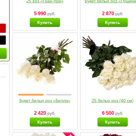
25 роз «Гран-при»
Букет белых роз «Пушин
5 990
2 870
руб.
руб.
Купить
Купить
Букет белых роз «Белла»
25 белых роз (40 см)
2 420
6 500
руб.
руб.
Купить
Купить