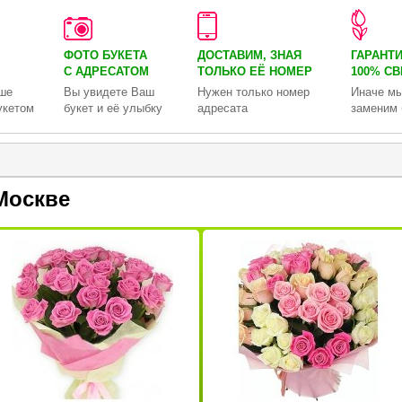
ФОТО БУКЕТА
ДОСТАВИМ, ЗНАЯ
ГАРАНТ
С АДРЕСАТОМ
ТОЛЬКО
ЕЁ НОМЕР
100% С
ше
Вы увидете Ваш
Нужен только номер
Иначе мы
укетом
букет и её улыбку
адресата
заменим 
Москве