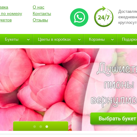
авка
О нас
Доставля
 по номеру
Контакты
ежедневн
укетов
Отзывы
круглосут
Букеты
Цветы в коробках
Корзины
Подарк