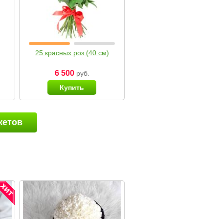
25 красных роз (40 см)
6 500
руб.
Купить
кетов