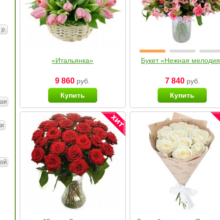
 р.
«Итальянка»
Букет «Нежная мелоди
9 860
7 840
руб.
руб.
Купить
Купить
ши
ки
ой