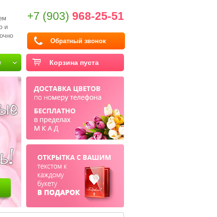
+7 (903)
968-25-51
ем
о и
очно
Обратный звонок
и
Корзина пуста