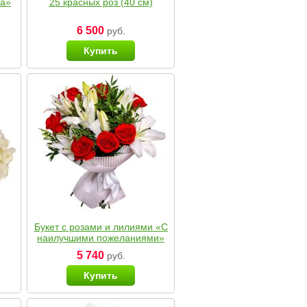
ка»
25 красных роз (40 см)
6 500
руб.
Купить
Букет с розами и лилиями «С
наилучшими пожеланиями»
5 740
руб.
Купить