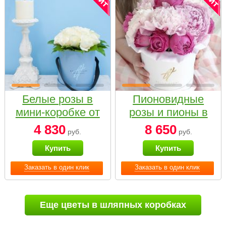
Белые розы в
Пионовидные
мини-коробке от
розы и пионы в
Bella Fiori
белой коробке
4 830
8 650
руб.
руб.
Small
Купить
Купить
Заказать в один клик
Заказать в один клик
Еще цветы в шляпных коробках