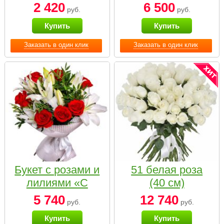
2 420
6 500
руб.
руб.
Купить
Купить
Заказать в один клик
Заказать в один клик
Букет с розами и
51 белая роза
лилиями «С
(40 см)
наилучшими
5 740
12 740
руб.
руб.
пожеланиями»
Купить
Купить