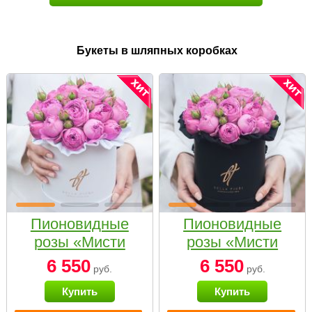
Букеты в шляпных коробках
Пионовидные
Пионовидные
розы «Мисти
розы «Мисти
бабблс» в белой
бабблс» в
6 550
6 550
руб.
руб.
коробке Small
черной коробке
Купить
Купить
Small