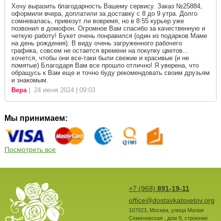
Хочу выразить благодарность Вашему сервису. Заказ №25884,
оформили вчера, доплатили за доставку с 8 до 9 утра. Долго
сомневалась, привезут ли вовремя, но в 8:55 курьер уже
позвонил в домофон. Огромное Вам спасибо за качественную и
четкую работу! Букет очень понравился (один из подарков Маме
на день рождения). В виду очень загруженного рабочего
графика, совсем не остается времени на покупку цветов...
хочется, чтобы они все-таки были свежие и красивые (и не
помятые) Благодаря Вам все прошло отлично! Я уверена, что
обращусь к Вам еще и точно буду рекомендовать своим друзьям
и знакомым.
Вера
| 24 июня 2024 | 09:03
Мы принимаем:
Посмотреть все
+7 (968)
891-19-11
office@dostavkatsvetov.org
107023
,
Москва
,
улица Малая
Семеновская , дом 9, строение