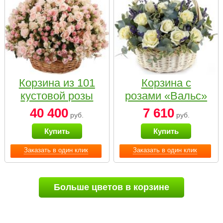
Корзина из 101
Корзина с
кустовой розы
розами «Вальс»
нежных тонов
40 400
7 610
руб.
руб.
Купить
Купить
Заказать в один клик
Заказать в один клик
Больше цветов в корзине