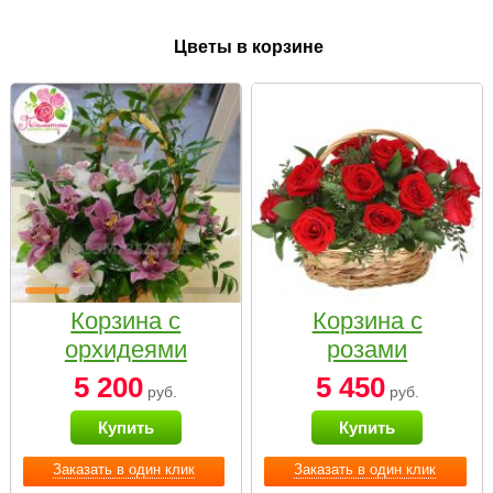
Цветы в корзине
Корзина с
Корзина с
орхидеями
розами
малая
«Красный
5 200
5 450
руб.
руб.
Париж»
Купить
Купить
Заказать в один клик
Заказать в один клик