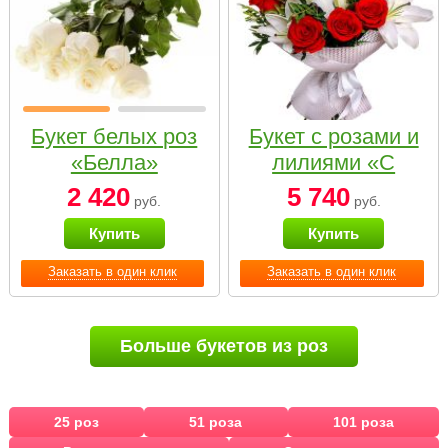
Букет белых роз
Букет с розами и
«Белла»
лилиями «С
наилучшими
2 420
5 740
руб.
руб.
пожеланиями»
Купить
Купить
Заказать в один клик
Заказать в один клик
Больше букетов из роз
25 роз
51 роза
101 роза