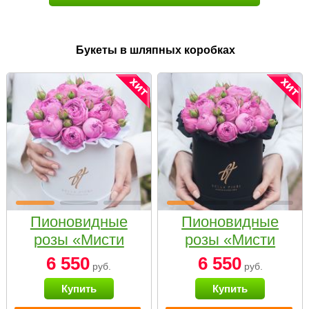
Букеты в шляпных коробках
Пионовидные
Пионовидные
розы «Мисти
розы «Мисти
бабблс» в белой
бабблс» в
6 550
6 550
руб.
руб.
коробке Small
черной коробке
Купить
Купить
Small