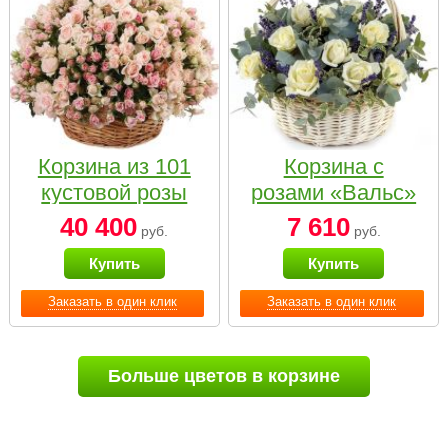
Корзина из 101
Корзина с
кустовой розы
розами «Вальс»
нежных тонов
40 400
7 610
руб.
руб.
Купить
Купить
Заказать в один клик
Заказать в один клик
Больше цветов в корзине