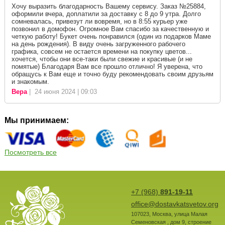
Хочу выразить благодарность Вашему сервису. Заказ №25884,
оформили вчера, доплатили за доставку с 8 до 9 утра. Долго
сомневалась, привезут ли вовремя, но в 8:55 курьер уже
позвонил в домофон. Огромное Вам спасибо за качественную и
четкую работу! Букет очень понравился (один из подарков Маме
на день рождения). В виду очень загруженного рабочего
графика, совсем не остается времени на покупку цветов...
хочется, чтобы они все-таки были свежие и красивые (и не
помятые) Благодаря Вам все прошло отлично! Я уверена, что
обращусь к Вам еще и точно буду рекомендовать своим друзьям
и знакомым.
Вера
| 24 июня 2024 | 09:03
Мы принимаем:
Посмотреть все
+7 (968)
891-19-11
office@dostavkatsvetov.org
107023
,
Москва
,
улица Малая
Семеновская , дом 9, строение