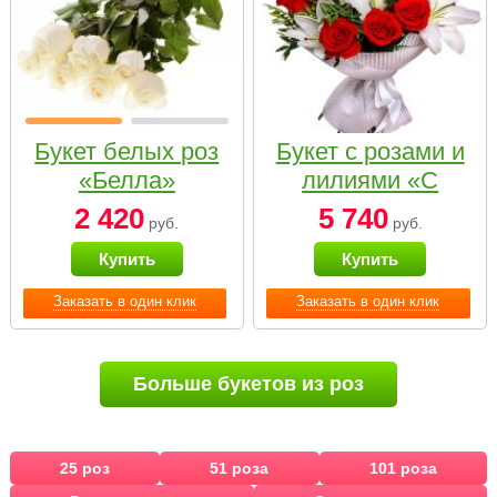
Букет белых роз
Букет с розами и
«Белла»
лилиями «С
наилучшими
2 420
5 740
руб.
руб.
пожеланиями»
Купить
Купить
Заказать в один клик
Заказать в один клик
Больше букетов из роз
25 роз
51 роза
101 роза