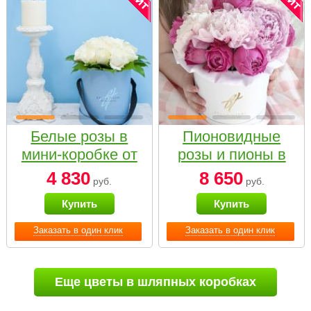
Белые розы в
Пионовидные
мини-коробке от
розы и пионы в
Bella Fiori
белой коробке
4 830
8 650
руб.
руб.
Small
Купить
Купить
Заказать в один клик
Заказать в один клик
Еще цветы в шляпных коробках