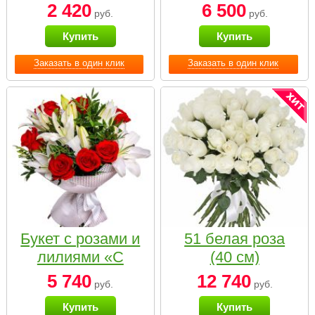
2 420
6 500
руб.
руб.
Купить
Купить
Заказать в один клик
Заказать в один клик
Букет с розами и
51 белая роза
лилиями «С
(40 см)
наилучшими
5 740
12 740
руб.
руб.
пожеланиями»
Купить
Купить