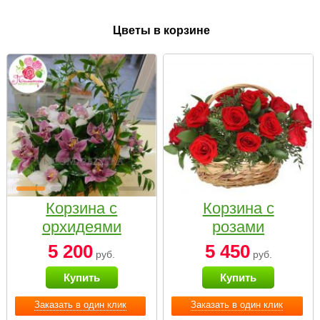
Цветы в корзине
Корзина с
Корзина с
орхидеями
розами
малая
«Красный
5 200
5 450
руб.
руб.
Париж»
Купить
Купить
Заказать в один клик
Заказать в один клик