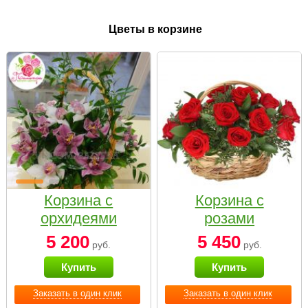
Цветы в корзине
Корзина с
Корзина с
орхидеями
розами
малая
«Красный
5 200
5 450
руб.
руб.
Париж»
Купить
Купить
Заказать в один клик
Заказать в один клик