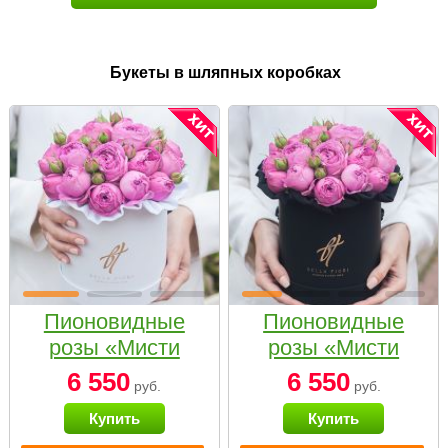
Букеты в шляпных коробках
Пионовидные
Пионовидные
розы «Мисти
розы «Мисти
бабблс» в белой
бабблс» в
6 550
6 550
руб.
руб.
коробке Small
черной коробке
Купить
Купить
Small