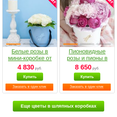
Белые розы в
Пионовидные
мини-коробке от
розы и пионы в
Bella Fiori
белой коробке
4 830
8 650
руб.
руб.
Small
Купить
Купить
Заказать в один клик
Заказать в один клик
Еще цветы в шляпных коробках