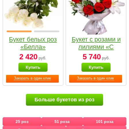
Букет белых роз
Букет с розами и
«Белла»
лилиями «С
наилучшими
2 420
5 740
руб.
руб.
пожеланиями»
Купить
Купить
Заказать в один клик
Заказать в один клик
Больше букетов из роз
25 роз
51 роза
101 роза