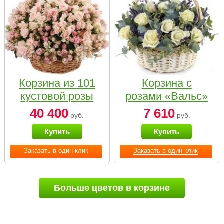
Корзина из 101
Корзина с
кустовой розы
розами «Вальс»
нежных тонов
40 400
7 610
руб.
руб.
Купить
Купить
Заказать в один клик
Заказать в один клик
Больше цветов в корзине