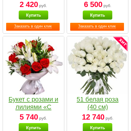
2 420
6 500
руб.
руб.
Купить
Купить
Заказать в один клик
Заказать в один клик
Букет с розами и
51 белая роза
лилиями «С
(40 см)
наилучшими
5 740
12 740
руб.
руб.
пожеланиями»
Купить
Купить