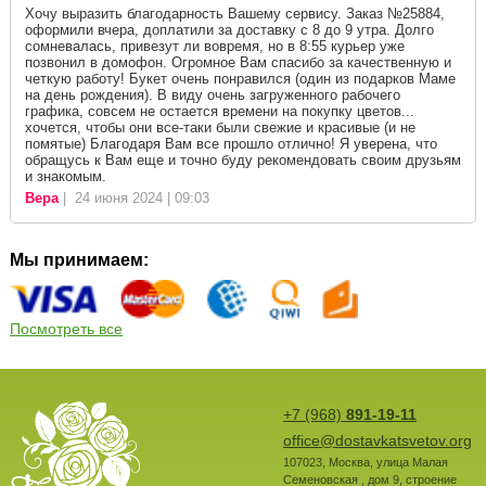
Хочу выразить благодарность Вашему сервису. Заказ №25884,
оформили вчера, доплатили за доставку с 8 до 9 утра. Долго
сомневалась, привезут ли вовремя, но в 8:55 курьер уже
позвонил в домофон. Огромное Вам спасибо за качественную и
четкую работу! Букет очень понравился (один из подарков Маме
на день рождения). В виду очень загруженного рабочего
графика, совсем не остается времени на покупку цветов...
хочется, чтобы они все-таки были свежие и красивые (и не
помятые) Благодаря Вам все прошло отлично! Я уверена, что
обращусь к Вам еще и точно буду рекомендовать своим друзьям
и знакомым.
Вера
| 24 июня 2024 | 09:03
Мы принимаем:
Посмотреть все
+7 (968)
891-19-11
office@dostavkatsvetov.org
107023
,
Москва
,
улица Малая
Семеновская , дом 9, строение