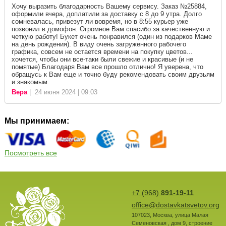
Хочу выразить благодарность Вашему сервису. Заказ №25884,
оформили вчера, доплатили за доставку с 8 до 9 утра. Долго
сомневалась, привезут ли вовремя, но в 8:55 курьер уже
позвонил в домофон. Огромное Вам спасибо за качественную и
четкую работу! Букет очень понравился (один из подарков Маме
на день рождения). В виду очень загруженного рабочего
графика, совсем не остается времени на покупку цветов...
хочется, чтобы они все-таки были свежие и красивые (и не
помятые) Благодаря Вам все прошло отлично! Я уверена, что
обращусь к Вам еще и точно буду рекомендовать своим друзьям
и знакомым.
Вера
| 24 июня 2024 | 09:03
Мы принимаем:
Посмотреть все
+7 (968)
891-19-11
office@dostavkatsvetov.org
107023
,
Москва
,
улица Малая
Семеновская , дом 9, строение