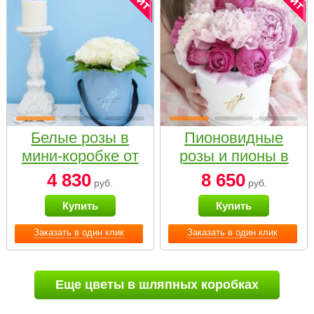
Белые розы в
Пионовидные
мини-коробке от
розы и пионы в
Bella Fiori
белой коробке
4 830
8 650
руб.
руб.
Small
Купить
Купить
Заказать в один клик
Заказать в один клик
Еще цветы в шляпных коробках