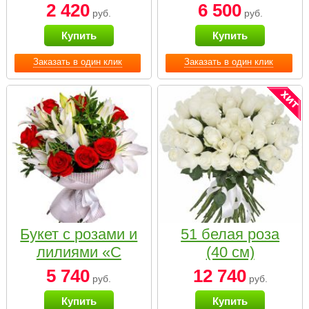
2 420
6 500
руб.
руб.
Купить
Купить
Заказать в один клик
Заказать в один клик
Букет с розами и
51 белая роза
лилиями «С
(40 см)
наилучшими
5 740
12 740
руб.
руб.
пожеланиями»
Купить
Купить