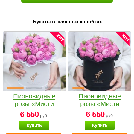
Букеты в шляпных коробках
Пионовидные
Пионовидные
розы «Мисти
розы «Мисти
бабблс» в белой
бабблс» в
6 550
6 550
руб.
руб.
коробке Small
черной коробке
Купить
Купить
Small