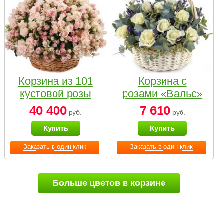
Корзина из 101
Корзина с
кустовой розы
розами «Вальс»
нежных тонов
40 400
7 610
руб.
руб.
Купить
Купить
Заказать в один клик
Заказать в один клик
Больше цветов в корзине