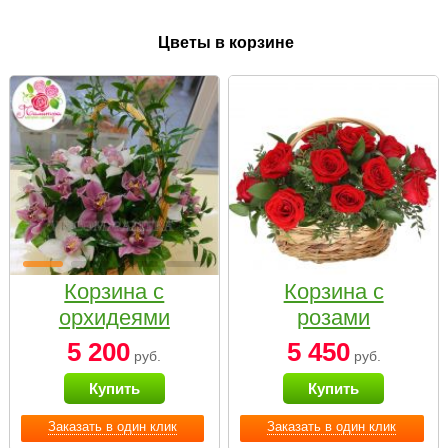
Цветы в корзине
Корзина с
Корзина с
орхидеями
розами
малая
«Красный
5 200
5 450
руб.
руб.
Париж»
Купить
Купить
Заказать в один клик
Заказать в один клик