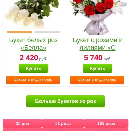
Букет белых роз
Букет с розами и
«Белла»
лилиями «С
наилучшими
2 420
5 740
руб.
руб.
пожеланиями»
Купить
Купить
Заказать в один клик
Заказать в один клик
Больше букетов из роз
25 роз
51 роза
101 роза