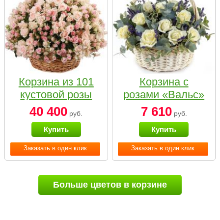
Корзина из 101
Корзина с
кустовой розы
розами «Вальс»
нежных тонов
40 400
7 610
руб.
руб.
Купить
Купить
Заказать в один клик
Заказать в один клик
Больше цветов в корзине