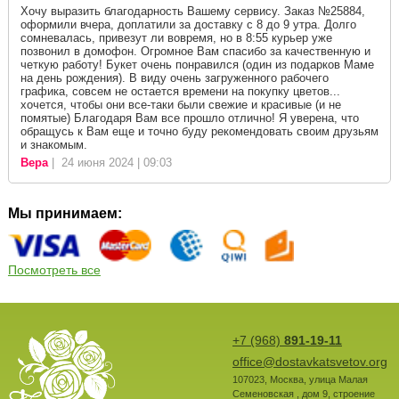
Хочу выразить благодарность Вашему сервису. Заказ №25884,
оформили вчера, доплатили за доставку с 8 до 9 утра. Долго
сомневалась, привезут ли вовремя, но в 8:55 курьер уже
позвонил в домофон. Огромное Вам спасибо за качественную и
четкую работу! Букет очень понравился (один из подарков Маме
на день рождения). В виду очень загруженного рабочего
графика, совсем не остается времени на покупку цветов...
хочется, чтобы они все-таки были свежие и красивые (и не
помятые) Благодаря Вам все прошло отлично! Я уверена, что
обращусь к Вам еще и точно буду рекомендовать своим друзьям
и знакомым.
Вера
| 24 июня 2024 | 09:03
Мы принимаем:
Посмотреть все
+7 (968)
891-19-11
office@dostavkatsvetov.org
107023
,
Москва
,
улица Малая
Семеновская , дом 9, строение