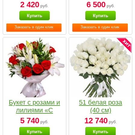
2 420
6 500
руб.
руб.
Купить
Купить
Заказать в один клик
Заказать в один клик
Букет с розами и
51 белая роза
лилиями «С
(40 см)
наилучшими
5 740
12 740
руб.
руб.
пожеланиями»
Купить
Купить