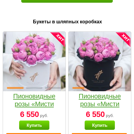
Букеты в шляпных коробках
Пионовидные
Пионовидные
розы «Мисти
розы «Мисти
бабблс» в белой
бабблс» в
6 550
6 550
руб.
руб.
коробке Small
черной коробке
Купить
Купить
Small