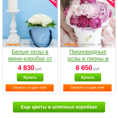
Белые розы в
Пионовидные
мини-коробке от
розы и пионы в
Bella Fiori
белой коробке
4 830
8 650
руб.
руб.
Small
Купить
Купить
Заказать в один клик
Заказать в один клик
Еще цветы в шляпных коробках