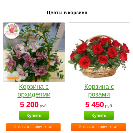
Цветы в корзине
Корзина с
Корзина с
орхидеями
розами
малая
«Красный
5 200
5 450
руб.
руб.
Париж»
Купить
Купить
Заказать в один клик
Заказать в один клик