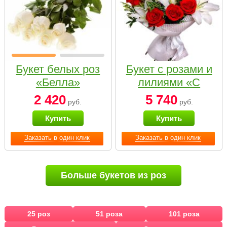
Букет белых роз
Букет с розами и
«Белла»
лилиями «С
наилучшими
2 420
5 740
руб.
руб.
пожеланиями»
Купить
Купить
Заказать в один клик
Заказать в один клик
Больше букетов из роз
25 роз
51 роза
101 роза