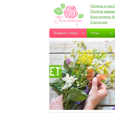
Оплата и дост
Оплата заказа
Конструктор б
Сорта роз
Выбрать повод
Розы