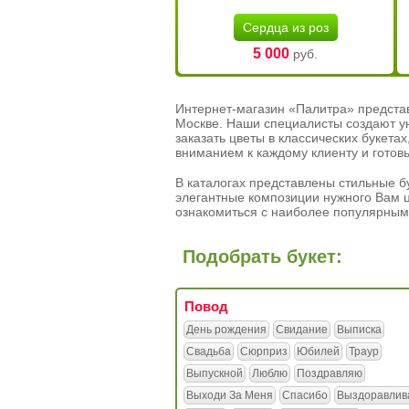
Сердца из роз
5 000
руб.
Интернет-магазин «Палитра» предста
Москве. Наши специалисты создают у
заказать цветы в классических букет
вниманием к каждому клиенту и готов
В каталогах представлены стильные бу
элегантные композиции нужного Вам ц
ознакомиться с наиболее популярным
Подобрать букет:
Повод
День рождения
Свидание
Выписка
Свадьба
Сюрприз
Юбилей
Траур
Выпускной
Люблю
Поздравляю
Выходи За Меня
Спасибо
Выздоравлив