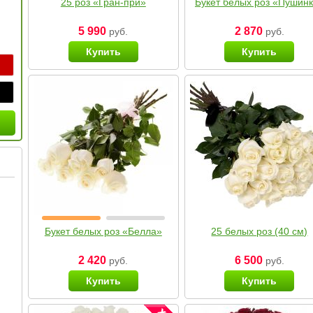
25 роз «Гран-при»
Букет белых роз «Пушин
5 990
2 870
руб.
руб.
Купить
Купить
Букет белых роз «Белла»
25 белых роз (40 см)
2 420
6 500
руб.
руб.
Купить
Купить