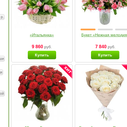
 р.
«Итальянка»
Букет «Нежная мелоди
9 860
7 840
руб.
руб.
Купить
Купить
ши
ки
ой