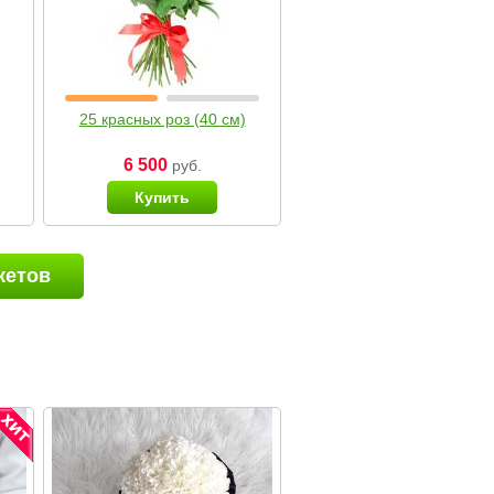
25 красных роз (40 см)
6 500
руб.
Купить
кетов