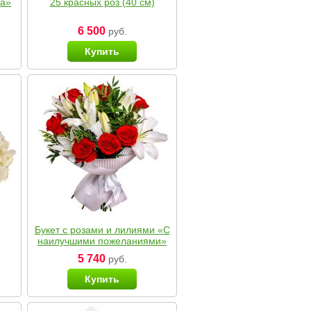
ка»
25 красных роз (40 см)
6 500
руб.
Купить
Букет с розами и лилиями «С
наилучшими пожеланиями»
5 740
руб.
Купить