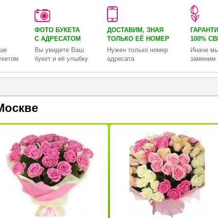
ФОТО БУКЕТА
ДОСТАВИМ, ЗНАЯ
ГАРАНТ
С АДРЕСАТОМ
ТОЛЬКО
ЕЁ НОМЕР
100% С
ше
Вы увидете Ваш
Нужен только номер
Иначе мы
укетом
букет и её улыбку
адресата
заменим 
Москве