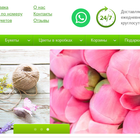
авка
О нас
Доставля
 по номеру
Контакты
ежедневн
укетов
Отзывы
круглосут
Букеты
Цветы в коробках
Корзины
Подарк