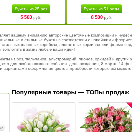
Букеты из 25 роз
Букеты из 51 розы
5 500
8 500
руб.
руб.
вляет вашему вниманию авторские цветочные композиции и чудесн
никальные и стильные букеты в соответствии с новейшими флорис
ах, стильных шляпных коробках, элегантных корзинах или форме се
ы воплотить в жизнь любые ваши идеи!
кеты из роз, тюльпанов, альстромерий, пионов, орхидей и других 
вета для любого важного события: день рождения, 8 марта, 14 фев
и вариантами оформления цветов, приобрести которые вы можете 
Популярные товары — ТОПы продаж
ай