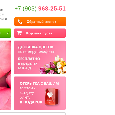
+7 (903)
968-25-51
ем
о и
очно
Обратный звонок
и
Корзина пуста