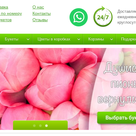
авка
О нас
Доставля
 по номеру
Контакты
ежедневн
укетов
Отзывы
круглосут
Букеты
Цветы в коробках
Корзины
Подарк