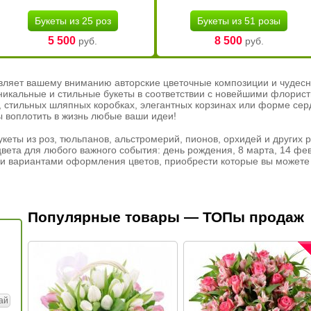
Букеты из 25 роз
Букеты из 51 розы
5 500
8 500
руб.
руб.
вляет вашему вниманию авторские цветочные композиции и чудесн
никальные и стильные букеты в соответствии с новейшими флорис
ах, стильных шляпных коробках, элегантных корзинах или форме се
ы воплотить в жизнь любые ваши идеи!
кеты из роз, тюльпанов, альстромерий, пионов, орхидей и других 
вета для любого важного события: день рождения, 8 марта, 14 фев
и вариантами оформления цветов, приобрести которые вы можете 
Популярные товары — ТОПы продаж
ай