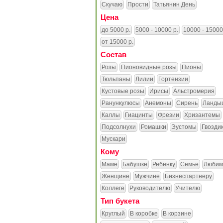
Скучаю
Прости
Татьянин День
Цена
до 5000 р.
5000 - 10000 р.
10000 - 15000
от 15000 р.
Состав
Розы
Пионовидные розы
Пионы
Тюльпаны
Лилии
Гортензии
Кустовые розы
Ирисы
Альстромерия
Ранункулюсы
Анемоны
Сирень
Ланды
Каллы
Гиацинты
Фрезии
Хризантемы
Подсолнухи
Ромашки
Эустомы
Гвозди
Мускари
Кому
Маме
Бабушке
Ребёнку
Семье
Любим
Женщине
Мужчине
Бизнеспартнеру
Коллеге
Руководителю
Учителю
Тип букета
Круглый
В коробке
В корзине