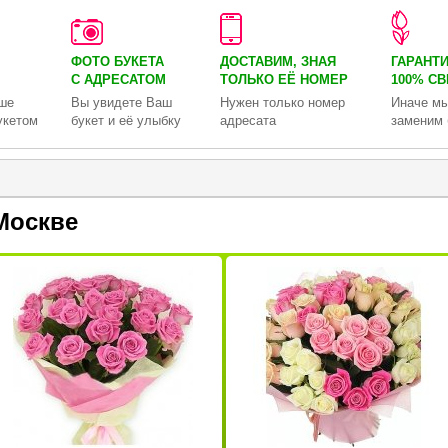
ФОТО БУКЕТА
ДОСТАВИМ, ЗНАЯ
ГАРАНТ
С АДРЕСАТОМ
ТОЛЬКО
ЕЁ НОМЕР
100% С
ше
Вы увидете Ваш
Нужен только номер
Иначе мы
укетом
букет и её улыбку
адресата
заменим 
Москве