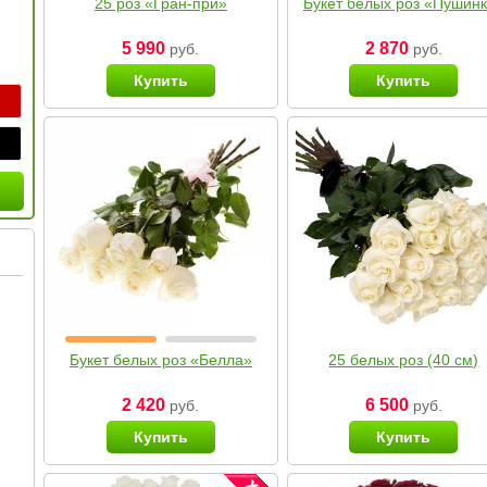
25 роз «Гран-при»
Букет белых роз «Пушин
5 990
2 870
руб.
руб.
Купить
Купить
Букет белых роз «Белла»
25 белых роз (40 см)
2 420
6 500
руб.
руб.
Купить
Купить