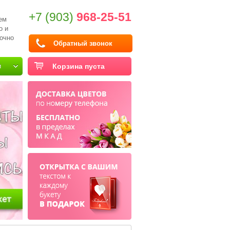
+7 (903)
968-25-51
ем
о и
очно
Обратный звонок
и
Корзина пуста