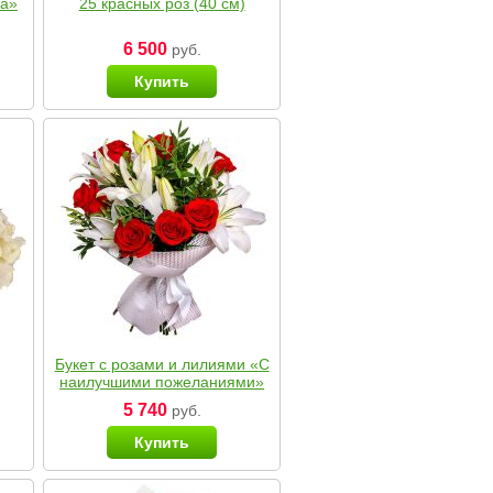
ка»
25 красных роз (40 см)
6 500
руб.
Купить
Букет с розами и лилиями «С
наилучшими пожеланиями»
5 740
руб.
Купить