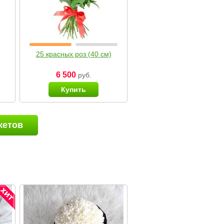
25 красных роз (40 см)
6 500
руб.
Купить
кетов