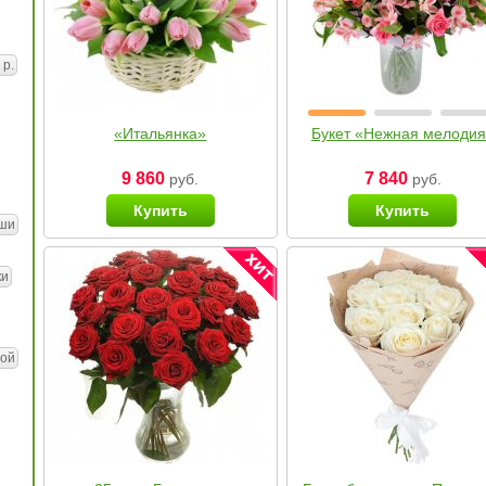
 р.
«Итальянка»
Букет «Нежная мелоди
9 860
7 840
руб.
руб.
Купить
Купить
ши
ки
ой