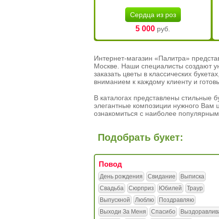
Сердца из роз
5 000
руб.
Интернет-магазин «Палитра» предста
Москве. Наши специалисты создают у
заказать цветы в классических букет
вниманием к каждому клиенту и готов
В каталогах представлены стильные бу
элегантные композиции нужного Вам ц
ознакомиться с наиболее популярным
Подобрать букет:
Повод
День рождения
Свидание
Выписка
Свадьба
Сюрприз
Юбилей
Траур
Выпускной
Люблю
Поздравляю
Выходи За Меня
Спасибо
Выздоравлив