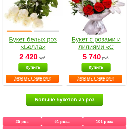
Букет белых роз
Букет с розами и
«Белла»
лилиями «С
наилучшими
2 420
5 740
руб.
руб.
пожеланиями»
Купить
Купить
Заказать в один клик
Заказать в один клик
Больше букетов из роз
25 роз
51 роза
101 роза