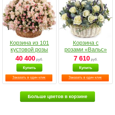
Корзина из 101
Корзина с
кустовой розы
розами «Вальс»
нежных тонов
40 400
7 610
руб.
руб.
Купить
Купить
Заказать в один клик
Заказать в один клик
Больше цветов в корзине