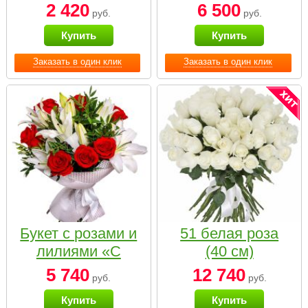
2 420
6 500
руб.
руб.
Купить
Купить
Заказать в один клик
Заказать в один клик
Букет с розами и
51 белая роза
лилиями «С
(40 см)
наилучшими
5 740
12 740
руб.
руб.
пожеланиями»
Купить
Купить