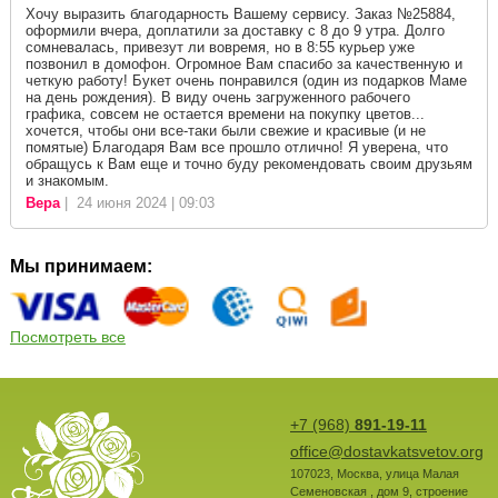
Хочу выразить благодарность Вашему сервису. Заказ №25884,
оформили вчера, доплатили за доставку с 8 до 9 утра. Долго
сомневалась, привезут ли вовремя, но в 8:55 курьер уже
позвонил в домофон. Огромное Вам спасибо за качественную и
четкую работу! Букет очень понравился (один из подарков Маме
на день рождения). В виду очень загруженного рабочего
графика, совсем не остается времени на покупку цветов...
хочется, чтобы они все-таки были свежие и красивые (и не
помятые) Благодаря Вам все прошло отлично! Я уверена, что
обращусь к Вам еще и точно буду рекомендовать своим друзьям
и знакомым.
Вера
| 24 июня 2024 | 09:03
Мы принимаем:
Посмотреть все
+7 (968)
891-19-11
office@dostavkatsvetov.org
107023
,
Москва
,
улица Малая
Семеновская , дом 9, строение