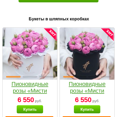
Букеты в шляпных коробках
Пионовидные
Пионовидные
розы «Мисти
розы «Мисти
бабблс» в белой
бабблс» в
6 550
6 550
руб.
руб.
коробке Small
черной коробке
Купить
Купить
Small