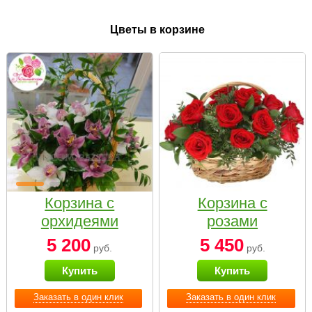
Цветы в корзине
Корзина с
Корзина с
орхидеями
розами
малая
«Красный
5 200
5 450
руб.
руб.
Париж»
Купить
Купить
Заказать в один клик
Заказать в один клик