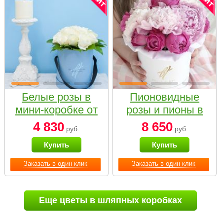
Белые розы в
Пионовидные
мини-коробке от
розы и пионы в
Bella Fiori
белой коробке
4 830
8 650
руб.
руб.
Small
Купить
Купить
Заказать в один клик
Заказать в один клик
Еще цветы в шляпных коробках