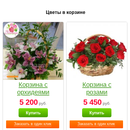
Цветы в корзине
Корзина с
Корзина с
орхидеями
розами
малая
«Красный
5 200
5 450
руб.
руб.
Париж»
Купить
Купить
Заказать в один клик
Заказать в один клик