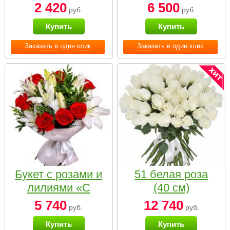
2 420
6 500
руб.
руб.
Купить
Купить
Заказать в один клик
Заказать в один клик
Букет с розами и
51 белая роза
лилиями «С
(40 см)
наилучшими
5 740
12 740
руб.
руб.
пожеланиями»
Купить
Купить