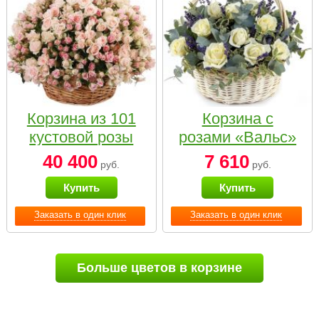
Корзина из 101
Корзина с
кустовой розы
розами «Вальс»
нежных тонов
40 400
7 610
руб.
руб.
Купить
Купить
Заказать в один клик
Заказать в один клик
Больше цветов в корзине