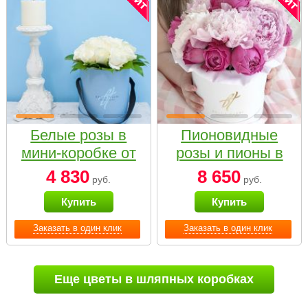
Белые розы в
Пионовидные
мини-коробке от
розы и пионы в
Bella Fiori
белой коробке
4 830
8 650
руб.
руб.
Small
Купить
Купить
Заказать в один клик
Заказать в один клик
Еще цветы в шляпных коробках