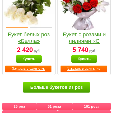
Букет белых роз
Букет с розами и
«Белла»
лилиями «С
наилучшими
2 420
5 740
руб.
руб.
пожеланиями»
Купить
Купить
Заказать в один клик
Заказать в один клик
Больше букетов из роз
25 роз
51 роза
101 роза