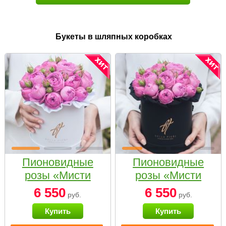
Букеты в шляпных коробках
Пионовидные
Пионовидные
розы «Мисти
розы «Мисти
бабблс» в белой
бабблс» в
6 550
6 550
руб.
руб.
коробке Small
черной коробке
Купить
Купить
Small