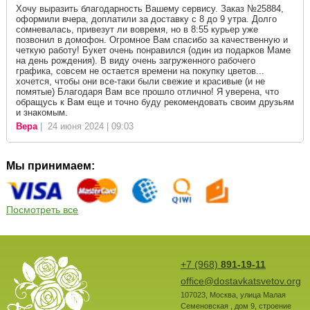
Хочу выразить благодарность Вашему сервису. Заказ №25884,
оформили вчера, доплатили за доставку с 8 до 9 утра. Долго
сомневалась, привезут ли вовремя, но в 8:55 курьер уже
позвонил в домофон. Огромное Вам спасибо за качественную и
четкую работу! Букет очень понравился (один из подарков Маме
на день рождения). В виду очень загруженного рабочего
графика, совсем не остается времени на покупку цветов...
хочется, чтобы они все-таки были свежие и красивые (и не
помятые) Благодаря Вам все прошло отлично! Я уверена, что
обращусь к Вам еще и точно буду рекомендовать своим друзьям
и знакомым.
Вера
| 24 июня 2024 | 09:03
Мы принимаем:
Посмотреть все
+7 (968)
891-19-11
office@dostavkatsvetov.org
107023
,
Москва
,
улица Малая
Семеновская , дом 9, строение