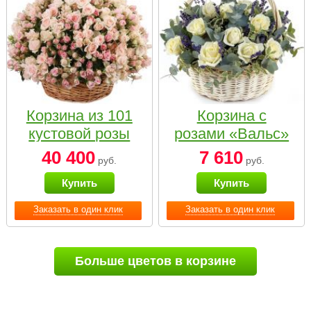
Корзина из 101
Корзина с
кустовой розы
розами «Вальс»
нежных тонов
40 400
7 610
руб.
руб.
Купить
Купить
Заказать в один клик
Заказать в один клик
Больше цветов в корзине