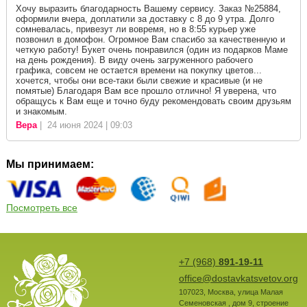
Хочу выразить благодарность Вашему сервису. Заказ №25884,
оформили вчера, доплатили за доставку с 8 до 9 утра. Долго
сомневалась, привезут ли вовремя, но в 8:55 курьер уже
позвонил в домофон. Огромное Вам спасибо за качественную и
четкую работу! Букет очень понравился (один из подарков Маме
на день рождения). В виду очень загруженного рабочего
графика, совсем не остается времени на покупку цветов...
хочется, чтобы они все-таки были свежие и красивые (и не
помятые) Благодаря Вам все прошло отлично! Я уверена, что
обращусь к Вам еще и точно буду рекомендовать своим друзьям
и знакомым.
Вера
| 24 июня 2024 | 09:03
Мы принимаем:
Посмотреть все
+7 (968)
891-19-11
office@dostavkatsvetov.org
107023
,
Москва
,
улица Малая
Семеновская , дом 9, строение