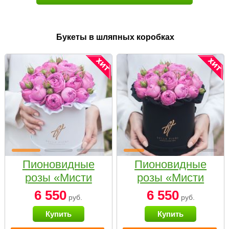
Букеты в шляпных коробках
Пионовидные
Пионовидные
розы «Мисти
розы «Мисти
бабблс» в белой
бабблс» в
6 550
6 550
руб.
руб.
коробке Small
черной коробке
Купить
Купить
Small