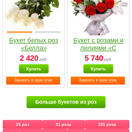
Букет белых роз
Букет с розами и
«Белла»
лилиями «С
наилучшими
2 420
5 740
руб.
руб.
пожеланиями»
Купить
Купить
Заказать в один клик
Заказать в один клик
Больше букетов из роз
25 роз
51 роза
101 роза