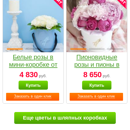
Белые розы в
Пионовидные
мини-коробке от
розы и пионы в
Bella Fiori
белой коробке
4 830
8 650
руб.
руб.
Small
Купить
Купить
Заказать в один клик
Заказать в один клик
Еще цветы в шляпных коробках