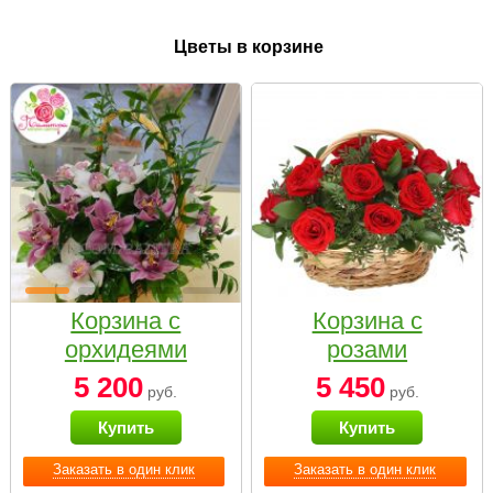
Цветы в корзине
Корзина с
Корзина с
орхидеями
розами
малая
«Красный
5 200
5 450
руб.
руб.
Париж»
Купить
Купить
Заказать в один клик
Заказать в один клик