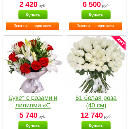
2 420
6 500
руб.
руб.
Купить
Купить
Заказать в один клик
Заказать в один клик
Букет с розами и
51 белая роза
лилиями «С
(40 см)
наилучшими
5 740
12 740
руб.
руб.
пожеланиями»
Купить
Купить