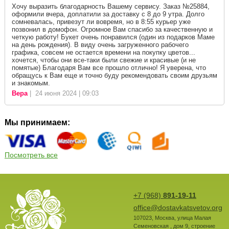
Хочу выразить благодарность Вашему сервису. Заказ №25884,
оформили вчера, доплатили за доставку с 8 до 9 утра. Долго
сомневалась, привезут ли вовремя, но в 8:55 курьер уже
позвонил в домофон. Огромное Вам спасибо за качественную и
четкую работу! Букет очень понравился (один из подарков Маме
на день рождения). В виду очень загруженного рабочего
графика, совсем не остается времени на покупку цветов...
хочется, чтобы они все-таки были свежие и красивые (и не
помятые) Благодаря Вам все прошло отлично! Я уверена, что
обращусь к Вам еще и точно буду рекомендовать своим друзьям
и знакомым.
Вера
| 24 июня 2024 | 09:03
Мы принимаем:
Посмотреть все
+7 (968)
891-19-11
office@dostavkatsvetov.org
107023
,
Москва
,
улица Малая
Семеновская , дом 9, строение