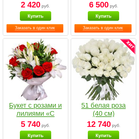
2 420
6 500
руб.
руб.
Купить
Купить
Заказать в один клик
Заказать в один клик
Букет с розами и
51 белая роза
лилиями «С
(40 см)
наилучшими
5 740
12 740
руб.
руб.
пожеланиями»
Купить
Купить