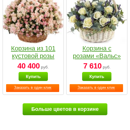
Корзина из 101
Корзина с
кустовой розы
розами «Вальс»
нежных тонов
40 400
7 610
руб.
руб.
Купить
Купить
Заказать в один клик
Заказать в один клик
Больше цветов в корзине