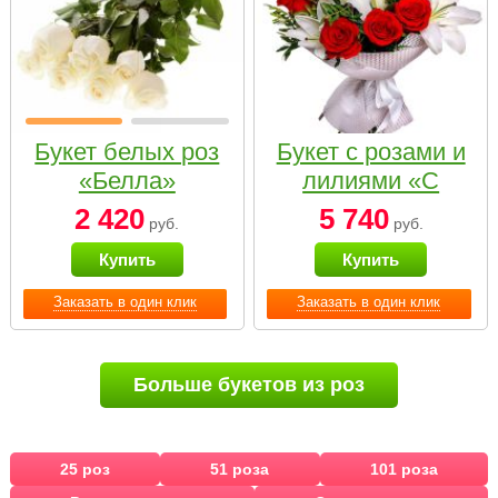
Букет белых роз
Букет с розами и
«Белла»
лилиями «С
наилучшими
2 420
5 740
руб.
руб.
пожеланиями»
Купить
Купить
Заказать в один клик
Заказать в один клик
Больше букетов из роз
25 роз
51 роза
101 роза