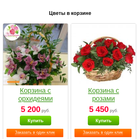
Цветы в корзине
Корзина с
Корзина с
орхидеями
розами
малая
«Красный
5 200
5 450
руб.
руб.
Париж»
Купить
Купить
Заказать в один клик
Заказать в один клик