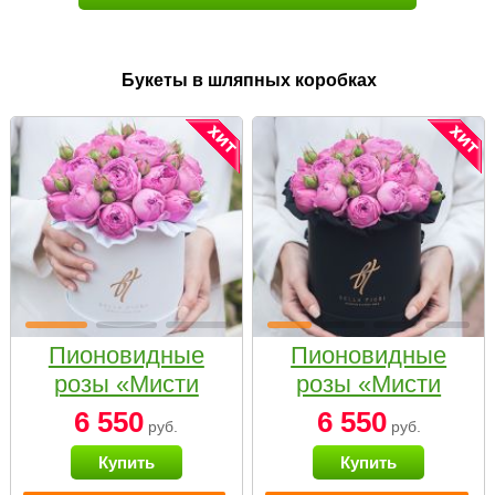
Букеты в шляпных коробках
Пионовидные
Пионовидные
розы «Мисти
розы «Мисти
бабблс» в белой
бабблс» в
6 550
6 550
руб.
руб.
коробке Small
черной коробке
Купить
Купить
Small