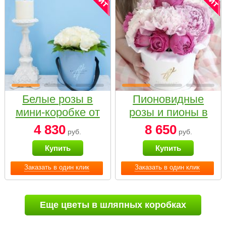
Белые розы в
Пионовидные
мини-коробке от
розы и пионы в
Bella Fiori
белой коробке
4 830
8 650
руб.
руб.
Small
Купить
Купить
Заказать в один клик
Заказать в один клик
Еще цветы в шляпных коробках