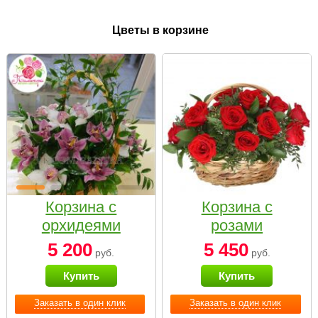
Цветы в корзине
Корзина с
Корзина с
орхидеями
розами
малая
«Красный
5 200
5 450
руб.
руб.
Париж»
Купить
Купить
Заказать в один клик
Заказать в один клик