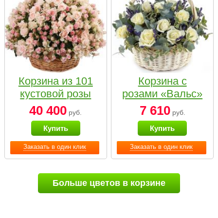
Корзина из 101
Корзина с
кустовой розы
розами «Вальс»
нежных тонов
40 400
7 610
руб.
руб.
Купить
Купить
Заказать в один клик
Заказать в один клик
Больше цветов в корзине