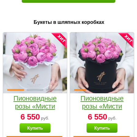
Букеты в шляпных коробках
Пионовидные
Пионовидные
розы «Мисти
розы «Мисти
бабблс» в белой
бабблс» в
6 550
6 550
руб.
руб.
коробке Small
черной коробке
Купить
Купить
Small