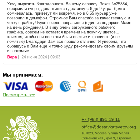
Хочу выразить благодарность Вашему сервису. Заказ №25884,
оформили вчера, доплатили за доставку с 8 до 9 утра. Долго
сомневалась, привезут ли вовремя, но в 8:55 курьер уже
позвонил в домофон. Огромное Вам спасибо за качественную и
четкую работу! Букет очень понравился (один из подарков Маме
на день рождения). В виду очень загруженного рабочего
графика, совсем не остается времени на покупку цветов...
хочется, чтобы они все-таки были свежие и красивые (и не
помятые) Благодаря Вам все прошло отлично! Я уверена, что
обращусь к Вам еще и точно буду рекомендовать своим друзьям
и знакомым.
Вера
| 24 июня 2024 | 09:03
Мы принимаем:
Посмотреть все
+7 (968)
891-19-11
office@dostavkatsvetov.org
107023
,
Москва
,
улица Малая
Семеновская , дом 9, строение