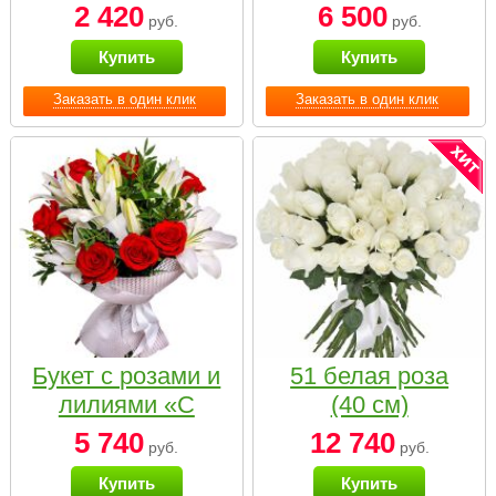
2 420
6 500
руб.
руб.
Купить
Купить
Заказать в один клик
Заказать в один клик
Букет с розами и
51 белая роза
лилиями «С
(40 см)
наилучшими
5 740
12 740
руб.
руб.
пожеланиями»
Купить
Купить