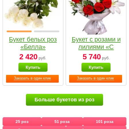
Букет белых роз
Букет с розами и
«Белла»
лилиями «С
наилучшими
2 420
5 740
руб.
руб.
пожеланиями»
Купить
Купить
Заказать в один клик
Заказать в один клик
Больше букетов из роз
25 роз
51 роза
101 роза