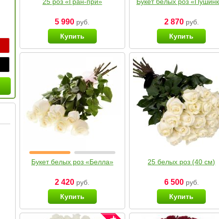
25 роз «Гран-при»
Букет белых роз «Пушин
5 990
2 870
руб.
руб.
Купить
Купить
Букет белых роз «Белла»
25 белых роз (40 см)
2 420
6 500
руб.
руб.
Купить
Купить