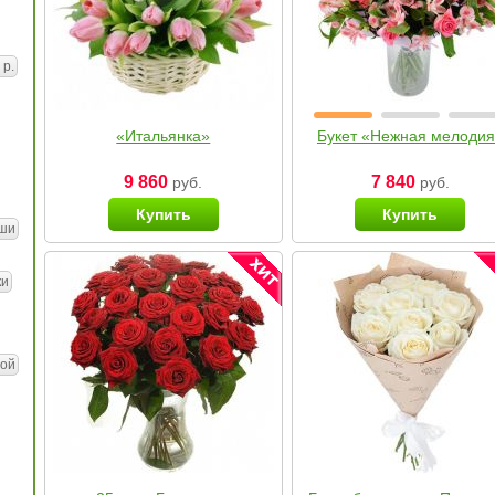
 р.
«Итальянка»
Букет «Нежная мелоди
9 860
7 840
руб.
руб.
Купить
Купить
ши
ки
ой