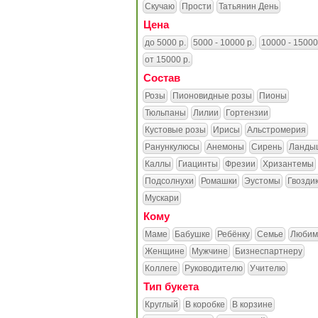
Скучаю
Прости
Татьянин День
Цена
до 5000 р.
5000 - 10000 р.
10000 - 15000
от 15000 р.
Состав
Розы
Пионовидные розы
Пионы
Тюльпаны
Лилии
Гортензии
Кустовые розы
Ирисы
Альстромерия
Ранункулюсы
Анемоны
Сирень
Ланды
Каллы
Гиацинты
Фрезии
Хризантемы
Подсолнухи
Ромашки
Эустомы
Гвозди
Мускари
Кому
Маме
Бабушке
Ребёнку
Семье
Любим
Женщине
Мужчине
Бизнеспартнеру
Коллеге
Руководителю
Учителю
Тип букета
Круглый
В коробке
В корзине