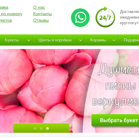
авка
О нас
Доставля
 по номеру
Контакты
ежедневн
укетов
Отзывы
круглосут
Букеты
Цветы в коробках
Корзины
Подарк