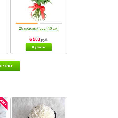
25 красных роз (40 см)
6 500
руб.
Купить
кетов