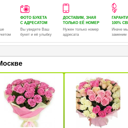
ФОТО БУКЕТА
ДОСТАВИМ, ЗНАЯ
ГАРАНТ
С АДРЕСАТОМ
ТОЛЬКО
ЕЁ НОМЕР
100% С
ше
Вы увидете Ваш
Нужен только номер
Иначе мы
укетом
букет и её улыбку
адресата
заменим 
Москве