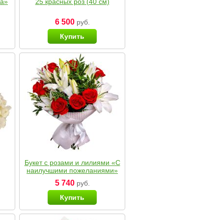
ка»
25 красных роз (40 см)
6 500
руб.
Купить
Букет с розами и лилиями «С
наилучшими пожеланиями»
5 740
руб.
Купить