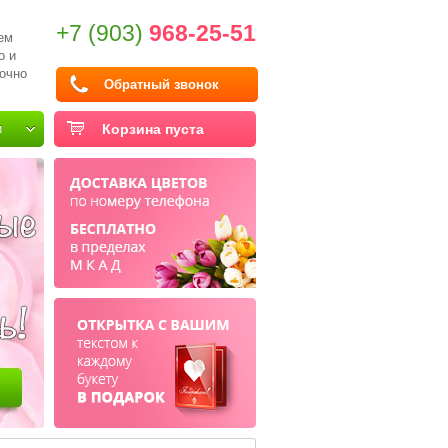
+7 (903)
968-25-51
ем
о и
очно
Обратный звонок
и
Корзина пуста