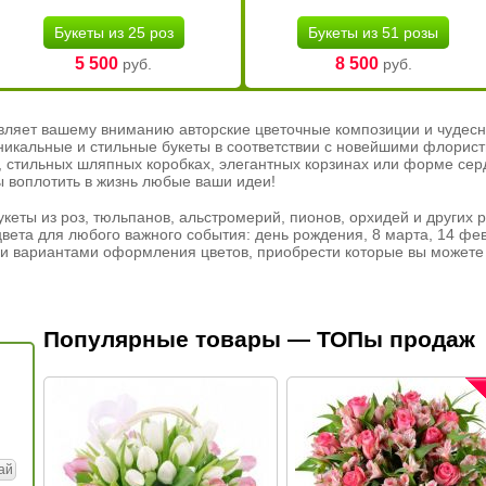
Букеты из 25 роз
Букеты из 51 розы
5 500
8 500
руб.
руб.
вляет вашему вниманию авторские цветочные композиции и чудесн
никальные и стильные букеты в соответствии с новейшими флорис
ах, стильных шляпных коробках, элегантных корзинах или форме се
ы воплотить в жизнь любые ваши идеи!
кеты из роз, тюльпанов, альстромерий, пионов, орхидей и других 
вета для любого важного события: день рождения, 8 марта, 14 фев
и вариантами оформления цветов, приобрести которые вы можете 
Популярные товары — ТОПы продаж
ай