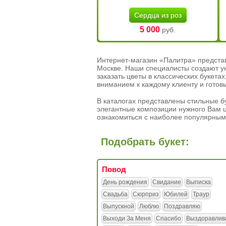
Сердца из роз
5 000
руб.
Интернет-магазин «Палитра» предста
Москве. Наши специалисты создают у
заказать цветы в классических букет
вниманием к каждому клиенту и готов
В каталогах представлены стильные бу
элегантные композиции нужного Вам ц
ознакомиться с наиболее популярным
Подобрать букет:
Повод
День рождения
Свидание
Выписка
Свадьба
Сюрприз
Юбилей
Траур
Выпускной
Люблю
Поздравляю
Выходи За Меня
Спасибо
Выздоравлив