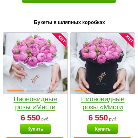
Букеты в шляпных коробках
Пионовидные
Пионовидные
розы «Мисти
розы «Мисти
бабблс» в белой
бабблс» в
6 550
6 550
руб.
руб.
коробке Small
черной коробке
Купить
Купить
Small