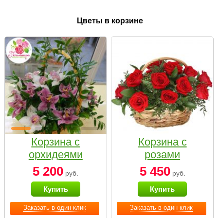
Цветы в корзине
Корзина с
Корзина с
орхидеями
розами
малая
«Красный
5 200
5 450
руб.
руб.
Париж»
Купить
Купить
Заказать в один клик
Заказать в один клик