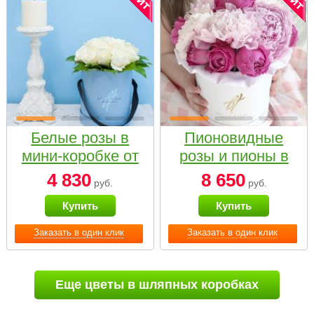
Белые розы в
Пионовидные
мини-коробке от
розы и пионы в
Bella Fiori
белой коробке
4 830
8 650
руб.
руб.
Small
Купить
Купить
Заказать в один клик
Заказать в один клик
Еще цветы в шляпных коробках