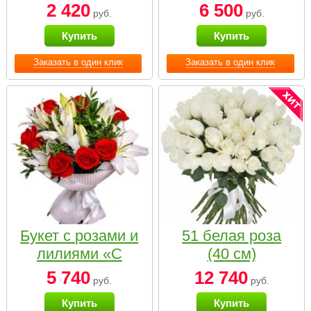
2 420
6 500
руб.
руб.
Купить
Купить
Заказать в один клик
Заказать в один клик
Букет с розами и
51 белая роза
лилиями «С
(40 см)
наилучшими
5 740
12 740
руб.
руб.
пожеланиями»
Купить
Купить