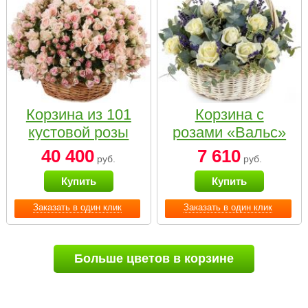
Корзина из 101
Корзина с
кустовой розы
розами «Вальс»
нежных тонов
40 400
7 610
руб.
руб.
Купить
Купить
Заказать в один клик
Заказать в один клик
Больше цветов в корзине