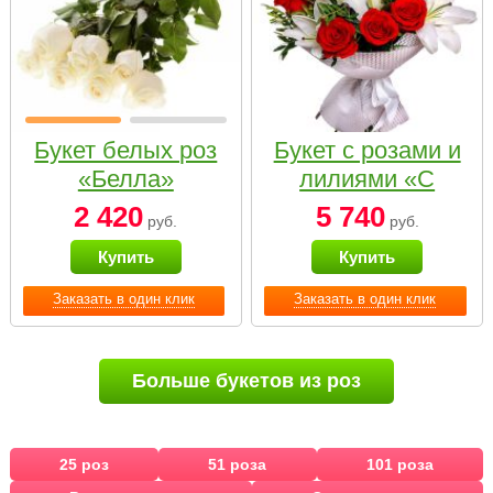
Букет белых роз
Букет с розами и
«Белла»
лилиями «С
наилучшими
2 420
5 740
руб.
руб.
пожеланиями»
Купить
Купить
Заказать в один клик
Заказать в один клик
Больше букетов из роз
25 роз
51 роза
101 роза