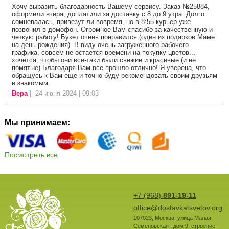
Хочу выразить благодарность Вашему сервису. Заказ №25884,
оформили вчера, доплатили за доставку с 8 до 9 утра. Долго
сомневалась, привезут ли вовремя, но в 8:55 курьер уже
позвонил в домофон. Огромное Вам спасибо за качественную и
четкую работу! Букет очень понравился (один из подарков Маме
на день рождения). В виду очень загруженного рабочего
графика, совсем не остается времени на покупку цветов...
хочется, чтобы они все-таки были свежие и красивые (и не
помятые) Благодаря Вам все прошло отлично! Я уверена, что
обращусь к Вам еще и точно буду рекомендовать своим друзьям
и знакомым.
Вера
| 24 июня 2024 | 09:03
Мы принимаем:
Посмотреть все
+7 (968)
891-19-11
office@dostavkatsvetov.org
107023
,
Москва
,
улица Малая
Семеновская , дом 9, строение