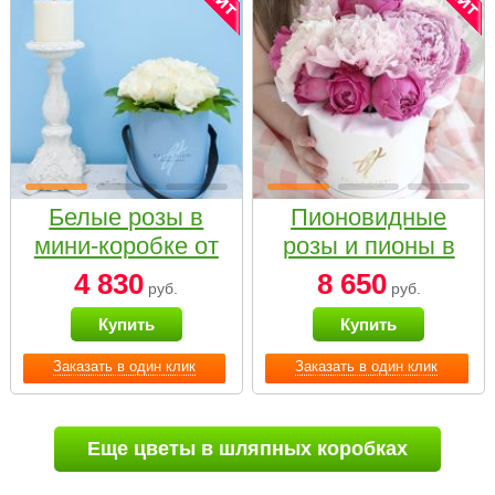
Белые розы в
Пионовидные
мини-коробке от
розы и пионы в
Bella Fiori
белой коробке
4 830
8 650
руб.
руб.
Small
Купить
Купить
Заказать в один клик
Заказать в один клик
Еще цветы в шляпных коробках