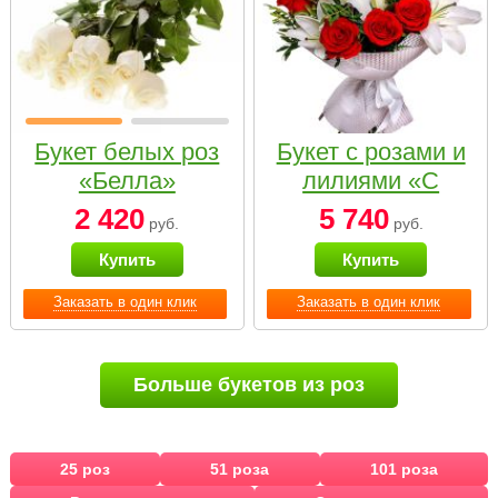
Букет белых роз
Букет с розами и
«Белла»
лилиями «С
наилучшими
2 420
5 740
руб.
руб.
пожеланиями»
Купить
Купить
Заказать в один клик
Заказать в один клик
Больше букетов из роз
25 роз
51 роза
101 роза