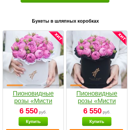
Букеты в шляпных коробках
Пионовидные
Пионовидные
розы «Мисти
розы «Мисти
бабблс» в белой
бабблс» в
6 550
6 550
руб.
руб.
коробке Small
черной коробке
Купить
Купить
Small