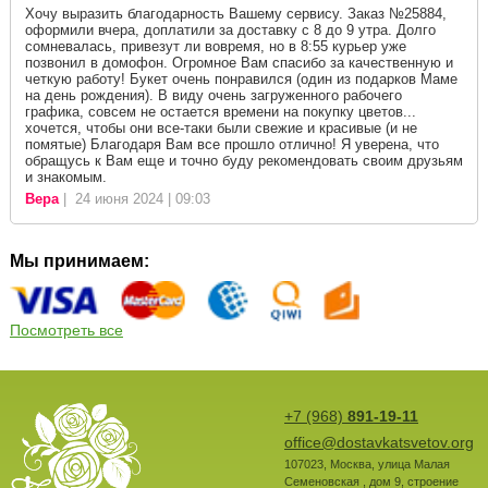
Хочу выразить благодарность Вашему сервису. Заказ №25884,
оформили вчера, доплатили за доставку с 8 до 9 утра. Долго
сомневалась, привезут ли вовремя, но в 8:55 курьер уже
позвонил в домофон. Огромное Вам спасибо за качественную и
четкую работу! Букет очень понравился (один из подарков Маме
на день рождения). В виду очень загруженного рабочего
графика, совсем не остается времени на покупку цветов...
хочется, чтобы они все-таки были свежие и красивые (и не
помятые) Благодаря Вам все прошло отлично! Я уверена, что
обращусь к Вам еще и точно буду рекомендовать своим друзьям
и знакомым.
Вера
| 24 июня 2024 | 09:03
Мы принимаем:
Посмотреть все
+7 (968)
891-19-11
office@dostavkatsvetov.org
107023
,
Москва
,
улица Малая
Семеновская , дом 9, строение