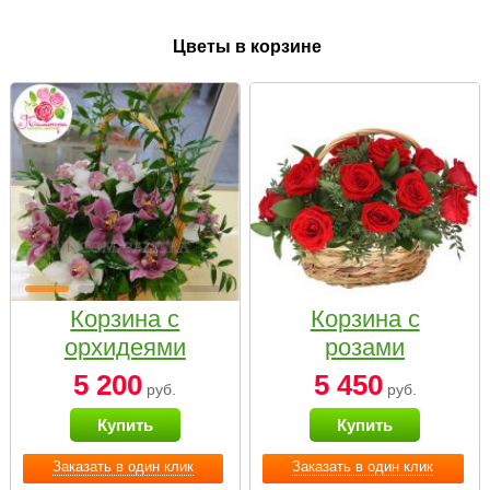
Цветы в корзине
Корзина с
Корзина с
орхидеями
розами
малая
«Красный
5 200
5 450
руб.
руб.
Париж»
Купить
Купить
Заказать в один клик
Заказать в один клик