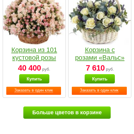
Корзина из 101
Корзина с
кустовой розы
розами «Вальс»
нежных тонов
40 400
7 610
руб.
руб.
Купить
Купить
Заказать в один клик
Заказать в один клик
Больше цветов в корзине