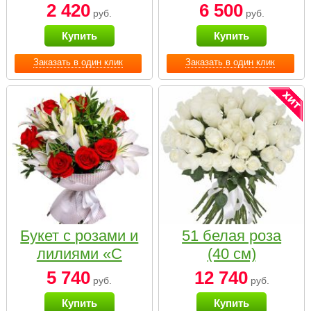
2 420
6 500
руб.
руб.
Купить
Купить
Заказать в один клик
Заказать в один клик
Букет с розами и
51 белая роза
лилиями «С
(40 см)
наилучшими
5 740
12 740
руб.
руб.
пожеланиями»
Купить
Купить