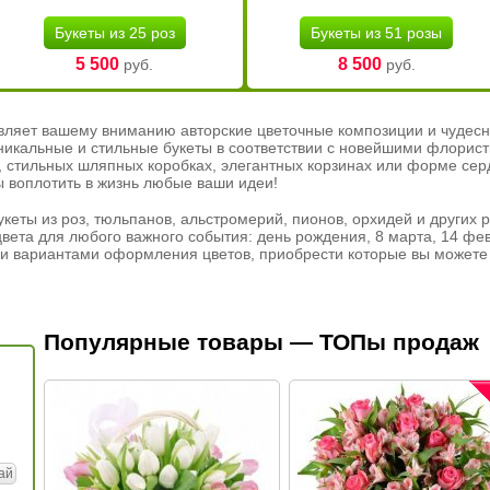
Букеты из 25 роз
Букеты из 51 розы
5 500
8 500
руб.
руб.
вляет вашему вниманию авторские цветочные композиции и чудесн
никальные и стильные букеты в соответствии с новейшими флорис
ах, стильных шляпных коробках, элегантных корзинах или форме се
ы воплотить в жизнь любые ваши идеи!
кеты из роз, тюльпанов, альстромерий, пионов, орхидей и других 
вета для любого важного события: день рождения, 8 марта, 14 фев
и вариантами оформления цветов, приобрести которые вы можете 
Популярные товары — ТОПы продаж
ай