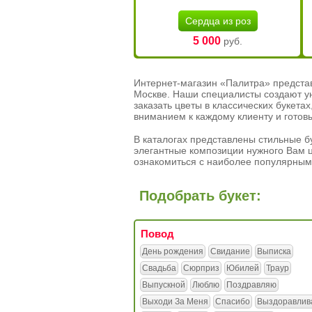
Сердца из роз
5 000
руб.
Интернет-магазин «Палитра» предста
Москве. Наши специалисты создают у
заказать цветы в классических букет
вниманием к каждому клиенту и готов
В каталогах представлены стильные бу
элегантные композиции нужного Вам ц
ознакомиться с наиболее популярным
Подобрать букет:
Повод
День рождения
Свидание
Выписка
Свадьба
Сюрприз
Юбилей
Траур
Выпускной
Люблю
Поздравляю
Выходи За Меня
Спасибо
Выздоравлив