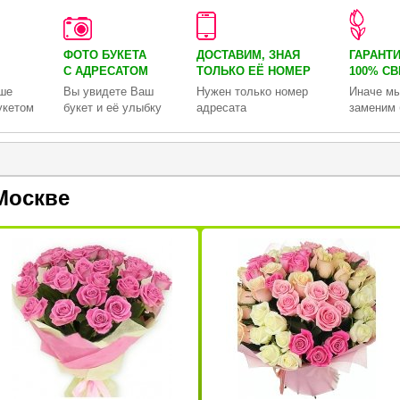
ФОТО БУКЕТА
ДОСТАВИМ, ЗНАЯ
ГАРАНТ
С АДРЕСАТОМ
ТОЛЬКО
ЕЁ НОМЕР
100% С
ше
Вы увидете Ваш
Нужен только номер
Иначе мы
укетом
букет и её улыбку
адресата
заменим 
Москве