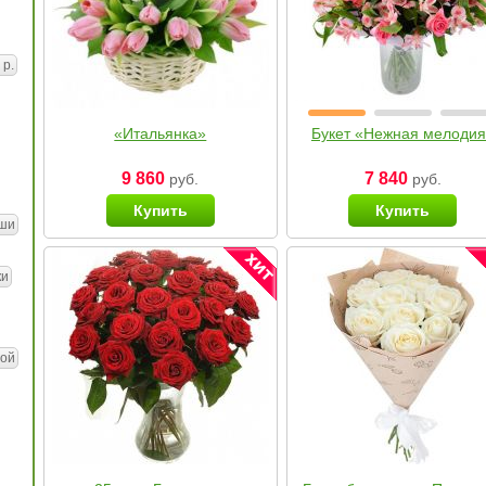
 р.
«Итальянка»
Букет «Нежная мелоди
9 860
7 840
руб.
руб.
Купить
Купить
ши
ки
ой