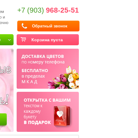
+7 (903)
968-25-51
ем
о и
очно
Обратный звонок
и
Корзина пуста