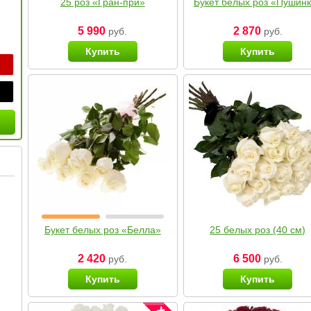
25 роз «Гран-при»
Букет белых роз «Пушин
5 990
2 870
руб.
руб.
Купить
Купить
Букет белых роз «Белла»
25 белых роз (40 см)
2 420
6 500
руб.
руб.
Купить
Купить