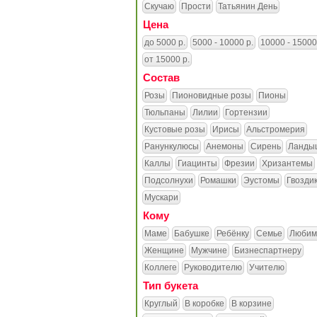
Скучаю
Прости
Татьянин День
Цена
до 5000 р.
5000 - 10000 р.
10000 - 15000
от 15000 р.
Состав
Розы
Пионовидные розы
Пионы
Тюльпаны
Лилии
Гортензии
Кустовые розы
Ирисы
Альстромерия
Ранункулюсы
Анемоны
Сирень
Ланды
Каллы
Гиацинты
Фрезии
Хризантемы
Подсолнухи
Ромашки
Эустомы
Гвозди
Мускари
Кому
Маме
Бабушке
Ребёнку
Семье
Любим
Женщине
Мужчине
Бизнеспартнеру
Коллеге
Руководителю
Учителю
Тип букета
Круглый
В коробке
В корзине