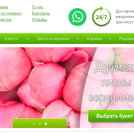
авка
О нас
Доставля
 по номеру
Контакты
ежедневн
укетов
Отзывы
круглосут
Букеты
Цветы в коробках
Корзины
Подарк