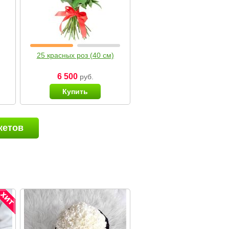
25 красных роз (40 см)
6 500
руб.
Купить
кетов