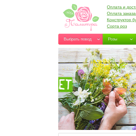
Оплата и дост
Оплата заказа
Конструктор б
Сорта роз
Выбрать повод
Розы