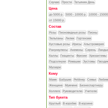
Скучаю
Прости
Татьянин День
Цена
до 5000 р.
5000 - 10000 р.
10000 - 15000
от 15000 р.
Состав
Розы
Пионовидные розы
Пионы
Тюльпаны
Лилии
Гортензии
Кустовые розы
Ирисы
Альстромерия
Ранункулюсы
Анемоны
Сирень
Ланды
Каллы
Гиацинты
Фрезии
Хризантемы
Подсолнухи
Ромашки
Эустомы
Гвозди
Мускари
Кому
Маме
Бабушке
Ребёнку
Семье
Любим
Женщине
Мужчине
Бизнеспартнеру
Коллеге
Руководителю
Учителю
Тип букета
Круглый
В коробке
В корзине