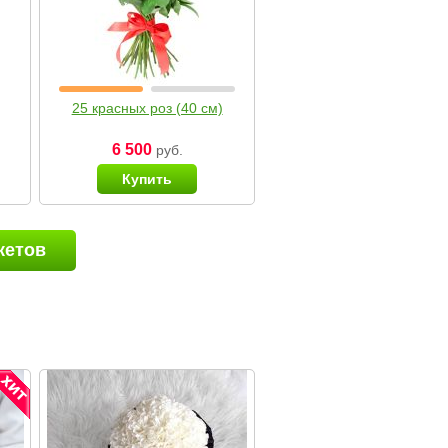
25 красных роз (40 см)
6 500
руб.
Купить
кетов