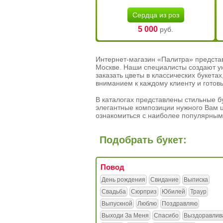
Сердца из роз
5 000
руб.
Интернет-магазин «Палитра» предста
Москве. Наши специалисты создают у
заказать цветы в классических букет
вниманием к каждому клиенту и готов
В каталогах представлены стильные бу
элегантные композиции нужного Вам ц
ознакомиться с наиболее популярным
Подобрать букет:
Повод
День рождения
Свидание
Выписка
Свадьба
Сюрприз
Юбилей
Траур
Выпускной
Люблю
Поздравляю
Выходи За Меня
Спасибо
Выздоравлив