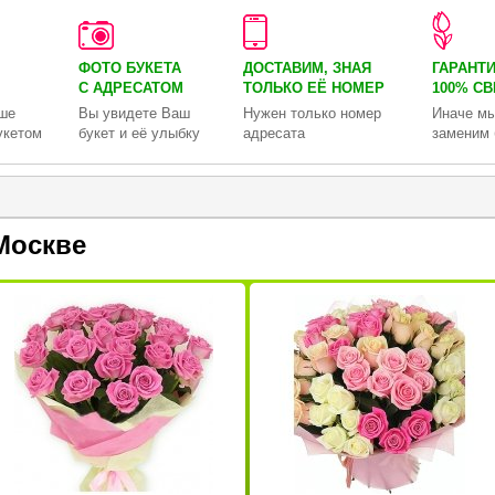
ФОТО БУКЕТА
ДОСТАВИМ, ЗНАЯ
ГАРАНТ
С АДРЕСАТОМ
ТОЛЬКО
ЕЁ НОМЕР
100% С
ше
Вы увидете Ваш
Нужен только номер
Иначе мы
укетом
букет и её улыбку
адресата
заменим 
Москве