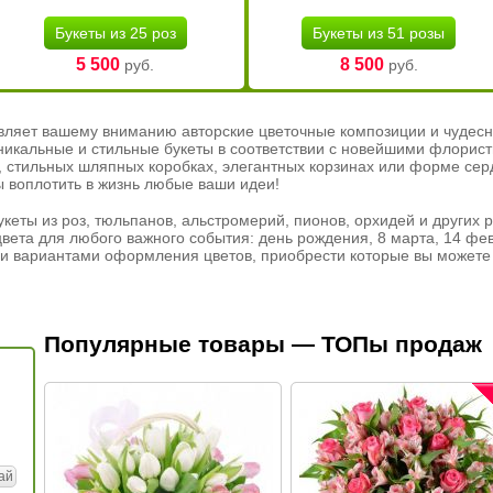
Букеты из 25 роз
Букеты из 51 розы
5 500
8 500
руб.
руб.
вляет вашему вниманию авторские цветочные композиции и чудесн
никальные и стильные букеты в соответствии с новейшими флорис
ах, стильных шляпных коробках, элегантных корзинах или форме се
ы воплотить в жизнь любые ваши идеи!
кеты из роз, тюльпанов, альстромерий, пионов, орхидей и других 
вета для любого важного события: день рождения, 8 марта, 14 фев
и вариантами оформления цветов, приобрести которые вы можете 
Популярные товары — ТОПы продаж
ай