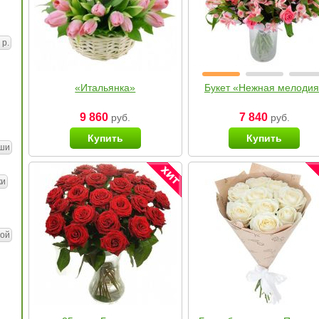
 р.
«Итальянка»
Букет «Нежная мелоди
9 860
7 840
руб.
руб.
Купить
Купить
ши
ки
ой