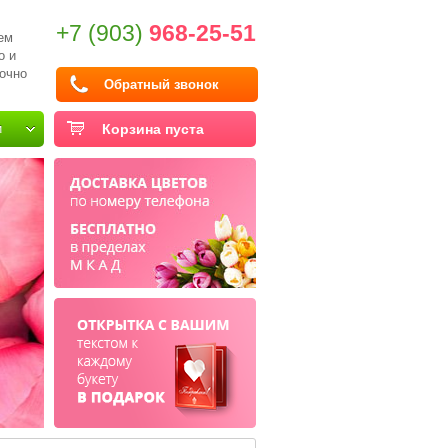
+7 (903)
968-25-51
ем
о и
очно
Обратный звонок
и
Корзина пуста