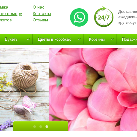
авка
О нас
Доставля
 по номеру
Контакты
ежедневн
укетов
Отзывы
круглосут
Букеты
Цветы в коробках
Корзины
Подарк