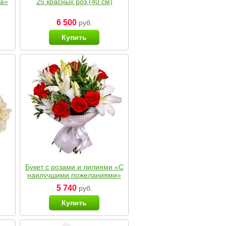
ка»
25 красных роз (40 см)
6 500
руб.
Купить
Букет с розами и лилиями «С
наилучшими пожеланиями»
5 740
руб.
Купить