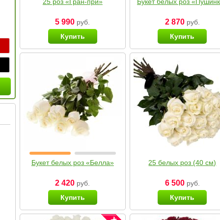
25 роз «Гран-при»
Букет белых роз «Пушин
5 990
2 870
руб.
руб.
Купить
Купить
Букет белых роз «Белла»
25 белых роз (40 см)
2 420
6 500
руб.
руб.
Купить
Купить