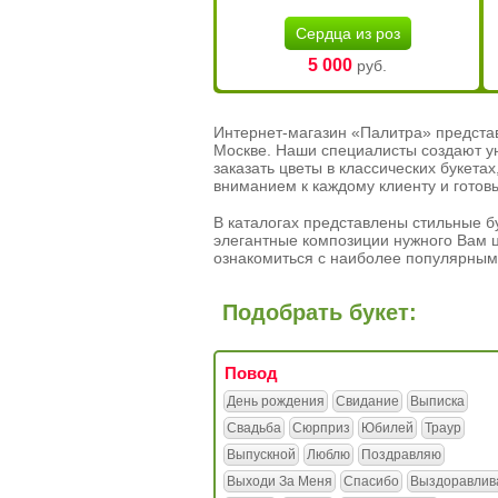
Сердца из роз
5 000
руб.
Интернет-магазин «Палитра» предста
Москве. Наши специалисты создают у
заказать цветы в классических букет
вниманием к каждому клиенту и готов
В каталогах представлены стильные бу
элегантные композиции нужного Вам ц
ознакомиться с наиболее популярным
Подобрать букет:
Повод
День рождения
Свидание
Выписка
Свадьба
Сюрприз
Юбилей
Траур
Выпускной
Люблю
Поздравляю
Выходи За Меня
Спасибо
Выздоравлив