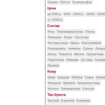
Скучаю
Прости
Татьянин День
Цена
до 5000 р.
5000 - 10000 р.
10000 - 15000
от 15000 р.
Состав
Розы
Пионовидные розы
Пионы
Тюльпаны
Лилии
Гортензии
Кустовые розы
Ирисы
Альстромерия
Ранункулюсы
Анемоны
Сирень
Ланды
Каллы
Гиацинты
Фрезии
Хризантемы
Подсолнухи
Ромашки
Эустомы
Гвозди
Мускари
Кому
Маме
Бабушке
Ребёнку
Семье
Любим
Женщине
Мужчине
Бизнеспартнеру
Коллеге
Руководителю
Учителю
Тип букета
Круглый
В коробке
В корзине