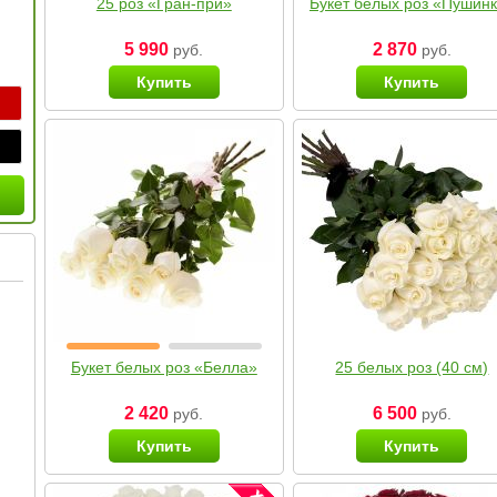
25 роз «Гран-при»
Букет белых роз «Пушин
5 990
2 870
руб.
руб.
Купить
Купить
Букет белых роз «Белла»
25 белых роз (40 см)
2 420
6 500
руб.
руб.
Купить
Купить