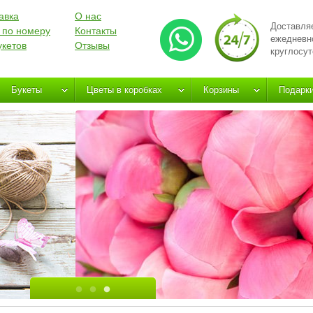
авка
О нас
Доставля
 по номеру
Контакты
ежедневн
укетов
Отзывы
круглосут
Букеты
Цветы в коробках
Корзины
Подарк