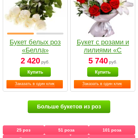
Букет белых роз
Букет с розами и
«Белла»
лилиями «С
наилучшими
2 420
5 740
руб.
руб.
пожеланиями»
Купить
Купить
Заказать в один клик
Заказать в один клик
Больше букетов из роз
25 роз
51 роза
101 роза