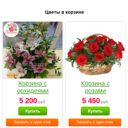
Цветы в корзине
Корзина с
Корзина с
орхидеями
розами
малая
«Красный
5 200
5 450
руб.
руб.
Париж»
Купить
Купить
Заказать в один клик
Заказать в один клик