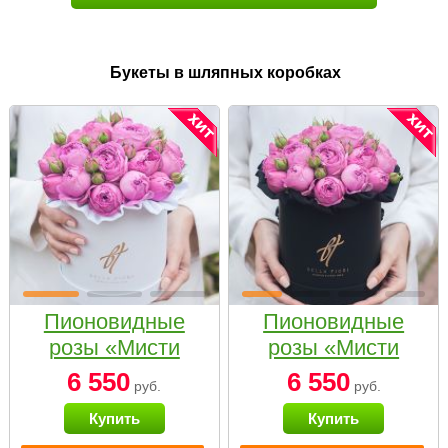
Букеты в шляпных коробках
Пионовидные
Пионовидные
розы «Мисти
розы «Мисти
бабблс» в белой
бабблс» в
6 550
6 550
руб.
руб.
коробке Small
черной коробке
Купить
Купить
Small