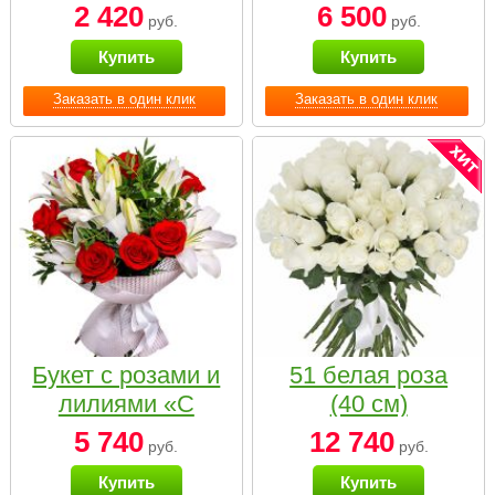
2 420
6 500
руб.
руб.
Купить
Купить
Заказать в один клик
Заказать в один клик
Букет с розами и
51 белая роза
лилиями «С
(40 см)
наилучшими
5 740
12 740
руб.
руб.
пожеланиями»
Купить
Купить