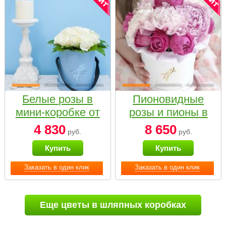
Белые розы в
Пионовидные
мини-коробке от
розы и пионы в
Bella Fiori
белой коробке
4 830
8 650
руб.
руб.
Small
Купить
Купить
Заказать в один клик
Заказать в один клик
Еще цветы в шляпных коробках