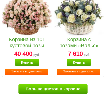
Корзина из 101
Корзина с
кустовой розы
розами «Вальс»
нежных тонов
40 400
7 610
руб.
руб.
Купить
Купить
Заказать в один клик
Заказать в один клик
Больше цветов в корзине