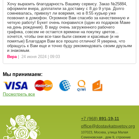
Хочу выразить благодарность Вашему сервису. Заказ №25884,
оформили вчера, доплатили за доставку с 8 до 9 утра. Долго
сомневалась, привезут ли вовремя, но в 8:55 курьер уже
позвонил в домофон. Огромное Вам спасибо за качественную и
четкую работу! Букет очень понравился (один из подарков Маме
на день рождения). В виду очень загруженного рабочего
графика, совсем не остается времени на покупку цветов...
хочется, чтобы они все-таки были свежие и красивые (и не
помятые) Благодаря Вам все прошло отлично! Я уверена, что
обращусь к Вам еще и точно буду рекомендовать своим друзьям
и знакомым.
Вера
| 24 июня 2024 | 09:03
Мы принимаем:
Посмотреть все
+7 (968)
891-19-11
office@dostavkatsvetov.org
107023
,
Москва
,
улица Малая
Семеновская , дом 9, строение