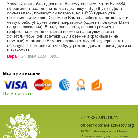
Хочу выразить благодарность Вашему сервису. Заказ №25884,
оформили вчера, доплатили за доставку с 8 до 9 утра. Долго
сомневалась, привезут ли вовремя, но в 8:55 курьер уже
позвонил в домофон. Огромное Вам спасибо за качественную и
четкую работу! Букет очень понравился (один из подарков Маме
на день рождения). В виду очень загруженного рабочего
графика, совсем не остается времени на покупку цветов...
хочется, чтобы они все-таки были свежие и красивые (и не
помятые) Благодаря Вам все прошло отлично! Я уверена, что
обращусь к Вам еще и точно буду рекомендовать своим друзьям
и знакомым.
Вера
| 24 июня 2024 | 09:03
Мы принимаем:
Посмотреть все
+7 (968)
891-19-11
office@dostavkatsvetov.org
107023
,
Москва
,
улица Малая
Семеновская , дом 9, строение