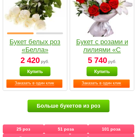
Букет белых роз
Букет с розами и
«Белла»
лилиями «С
наилучшими
2 420
5 740
руб.
руб.
пожеланиями»
Купить
Купить
Заказать в один клик
Заказать в один клик
Больше букетов из роз
25 роз
51 роза
101 роза