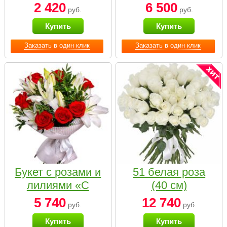
2 420
6 500
руб.
руб.
Купить
Купить
Заказать в один клик
Заказать в один клик
Букет с розами и
51 белая роза
лилиями «С
(40 см)
наилучшими
5 740
12 740
руб.
руб.
пожеланиями»
Купить
Купить