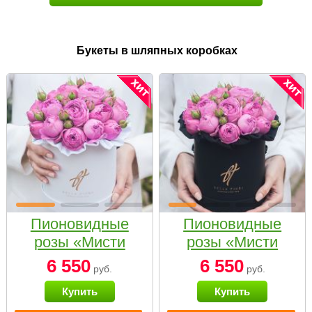
Букеты в шляпных коробках
Пионовидные
Пионовидные
розы «Мисти
розы «Мисти
бабблс» в белой
бабблс» в
6 550
6 550
руб.
руб.
коробке Small
черной коробке
Купить
Купить
Small