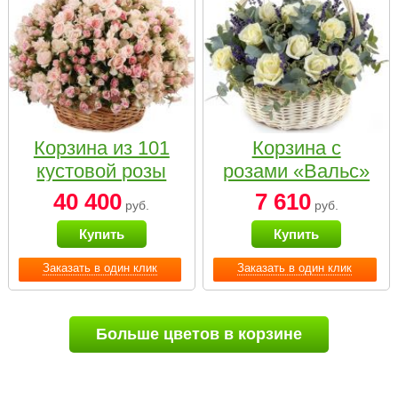
Корзина из 101
Корзина с
кустовой розы
розами «Вальс»
нежных тонов
40 400
7 610
руб.
руб.
Купить
Купить
Заказать в один клик
Заказать в один клик
Больше цветов в корзине