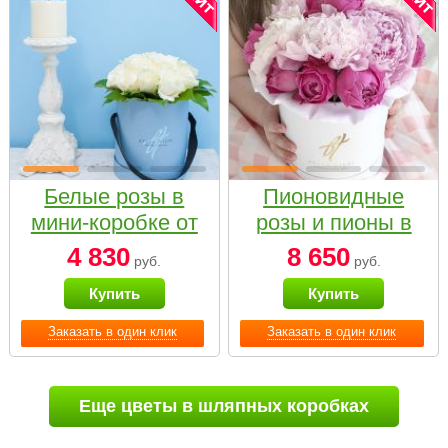
Белые розы в
Пионовидные
мини-коробке от
розы и пионы в
Bella Fiori
белой коробке
4 830
8 650
руб.
руб.
Small
Купить
Купить
Заказать в один клик
Заказать в один клик
Еще цветы в шляпных коробках