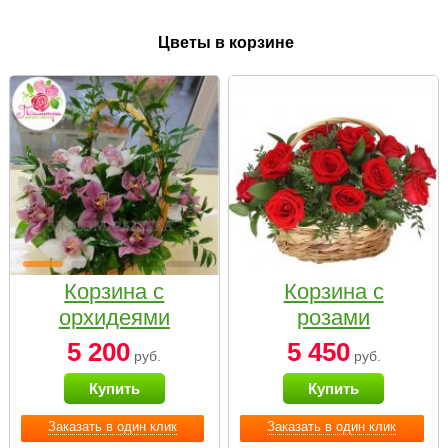
Цветы в корзине
Корзина с
Корзина с
орхидеями
розами
малая
«Красный
5 200
5 450
руб.
руб.
Париж»
Купить
Купить
Заказать в один клик
Заказать в один клик