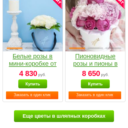
Белые розы в
Пионовидные
мини-коробке от
розы и пионы в
Bella Fiori
белой коробке
4 830
8 650
руб.
руб.
Small
Купить
Купить
Заказать в один клик
Заказать в один клик
Еще цветы в шляпных коробках