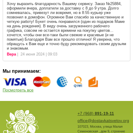
Хочу выразить благодарность Вашему сервису. Заказ №25884,
оформили вчера, доплатили за доставку с 8 до 9 утра. Долго
сомневалась, привезут ли вовремя, но в 8:55 курьер уже
позвонил в домофон. Огромное Вам спасибо за качественную и
четкую работу! Букет очень понравился (один из подарков Маме
на день рождения). В виду очень загруженного рабочего
графика, совсем не остается времени на покупку цветов...
хочется, чтобы они все-таки были свежие и красивые (и не
помятые) Благодаря Вам все прошло отлично! Я уверена, что
обращусь к Вам еще и точно буду рекомендовать своим друзьям
и знакомым.
Вера
| 24 июня 2024 | 09:03
Мы принимаем:
Посмотреть все
+7 (968)
891-19-11
office@dostavkatsvetov.org
107023
,
Москва
,
улица Малая
Семеновская , дом 9, строение