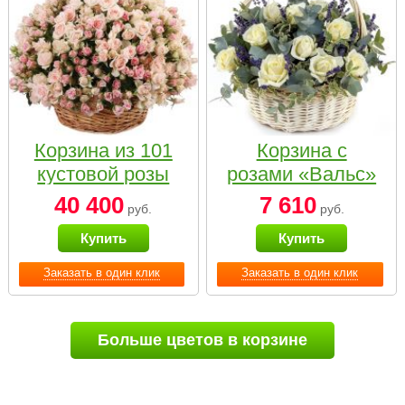
Корзина из 101
Корзина с
кустовой розы
розами «Вальс»
нежных тонов
40 400
7 610
руб.
руб.
Купить
Купить
Заказать в один клик
Заказать в один клик
Больше цветов в корзине