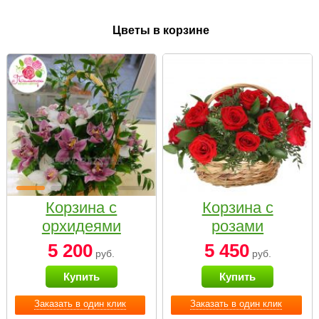
Цветы в корзине
Корзина с
Корзина с
орхидеями
розами
малая
«Красный
5 200
5 450
руб.
руб.
Париж»
Купить
Купить
Заказать в один клик
Заказать в один клик