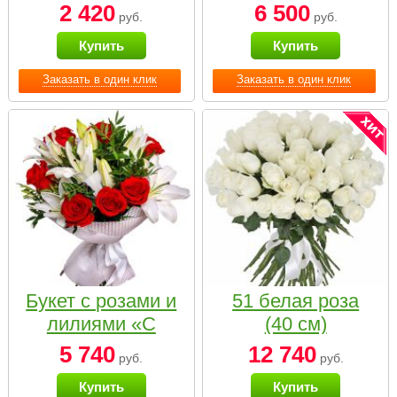
2 420
6 500
руб.
руб.
Купить
Купить
Заказать в один клик
Заказать в один клик
Букет с розами и
51 белая роза
лилиями «С
(40 см)
наилучшими
5 740
12 740
руб.
руб.
пожеланиями»
Купить
Купить