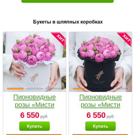
Букеты в шляпных коробках
Пионовидные
Пионовидные
розы «Мисти
розы «Мисти
бабблс» в белой
бабблс» в
6 550
6 550
руб.
руб.
коробке Small
черной коробке
Купить
Купить
Small