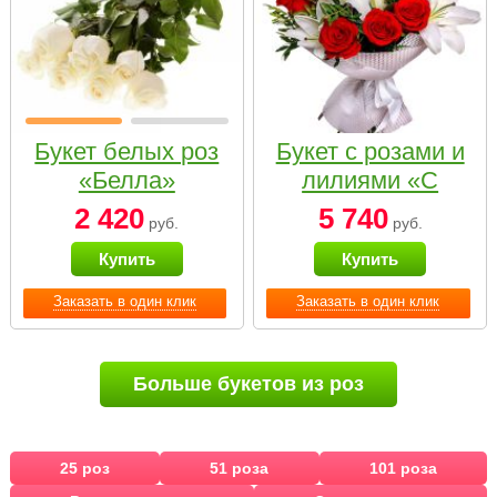
Букет белых роз
Букет с розами и
«Белла»
лилиями «С
наилучшими
2 420
5 740
руб.
руб.
пожеланиями»
Купить
Купить
Заказать в один клик
Заказать в один клик
Больше букетов из роз
25 роз
51 роза
101 роза