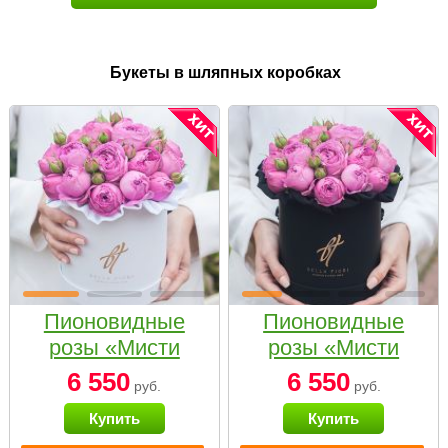
Букеты в шляпных коробках
Пионовидные
Пионовидные
розы «Мисти
розы «Мисти
бабблс» в белой
бабблс» в
6 550
6 550
руб.
руб.
коробке Small
черной коробке
Купить
Купить
Small