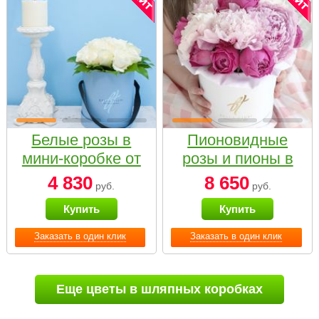
Белые розы в
Пионовидные
мини-коробке от
розы и пионы в
Bella Fiori
белой коробке
4 830
8 650
руб.
руб.
Small
Купить
Купить
Заказать в один клик
Заказать в один клик
Еще цветы в шляпных коробках