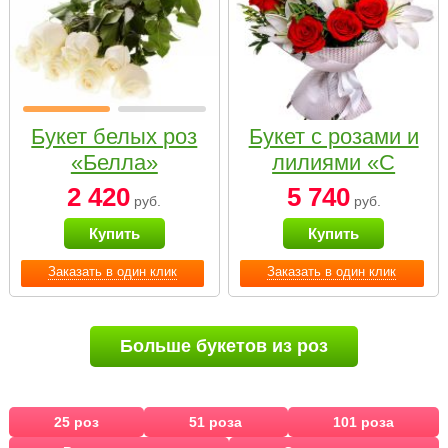
Букет белых роз
Букет с розами и
«Белла»
лилиями «С
наилучшими
2 420
5 740
руб.
руб.
пожеланиями»
Купить
Купить
Заказать в один клик
Заказать в один клик
Больше букетов из роз
25 роз
51 роза
101 роза