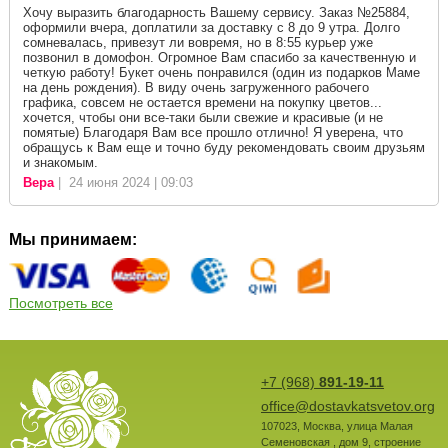
Хочу выразить благодарность Вашему сервису. Заказ №25884,
оформили вчера, доплатили за доставку с 8 до 9 утра. Долго
сомневалась, привезут ли вовремя, но в 8:55 курьер уже
позвонил в домофон. Огромное Вам спасибо за качественную и
четкую работу! Букет очень понравился (один из подарков Маме
на день рождения). В виду очень загруженного рабочего
графика, совсем не остается времени на покупку цветов...
хочется, чтобы они все-таки были свежие и красивые (и не
помятые) Благодаря Вам все прошло отлично! Я уверена, что
обращусь к Вам еще и точно буду рекомендовать своим друзьям
и знакомым.
Вера
| 24 июня 2024 | 09:03
Мы принимаем:
Посмотреть все
+7 (968)
891-19-11
office@dostavkatsvetov.org
107023
,
Москва
,
улица Малая
Семеновская , дом 9, строение