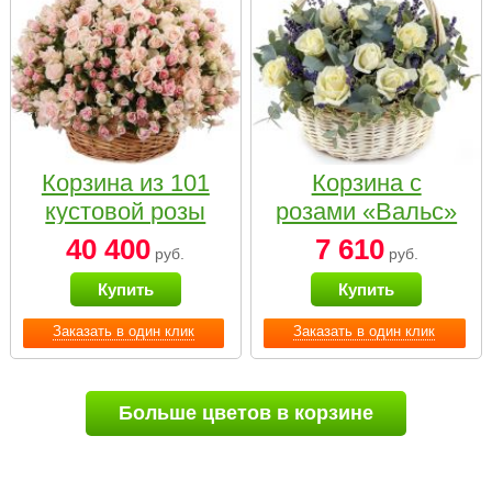
Корзина из 101
Корзина с
кустовой розы
розами «Вальс»
нежных тонов
40 400
7 610
руб.
руб.
Купить
Купить
Заказать в один клик
Заказать в один клик
Больше цветов в корзине