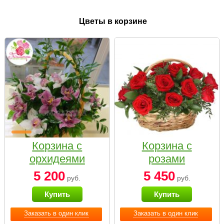
Цветы в корзине
Корзина с
Корзина с
орхидеями
розами
малая
«Красный
5 200
5 450
руб.
руб.
Париж»
Купить
Купить
Заказать в один клик
Заказать в один клик