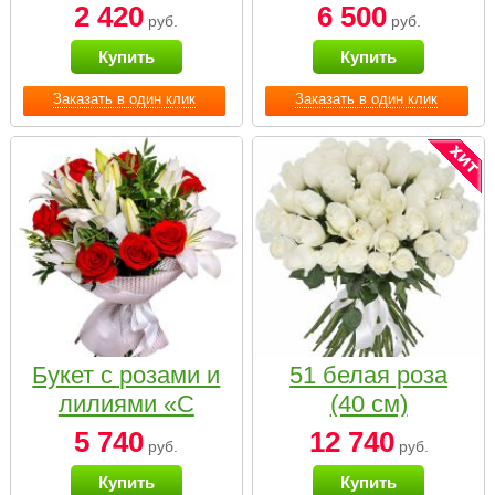
2 420
6 500
руб.
руб.
Купить
Купить
Заказать в один клик
Заказать в один клик
Букет с розами и
51 белая роза
лилиями «С
(40 см)
наилучшими
5 740
12 740
руб.
руб.
пожеланиями»
Купить
Купить