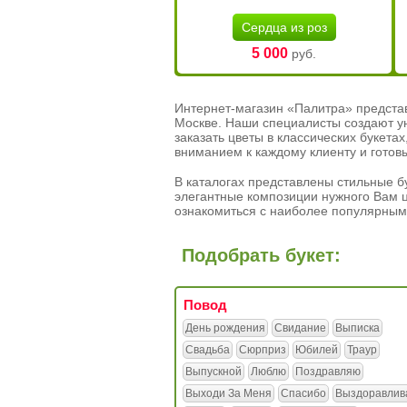
Сердца из роз
5 000
руб.
Интернет-магазин «Палитра» предста
Москве. Наши специалисты создают у
заказать цветы в классических букет
вниманием к каждому клиенту и готов
В каталогах представлены стильные бу
элегантные композиции нужного Вам ц
ознакомиться с наиболее популярным
Подобрать букет:
Повод
День рождения
Свидание
Выписка
Свадьба
Сюрприз
Юбилей
Траур
Выпускной
Люблю
Поздравляю
Выходи За Меня
Спасибо
Выздоравлив