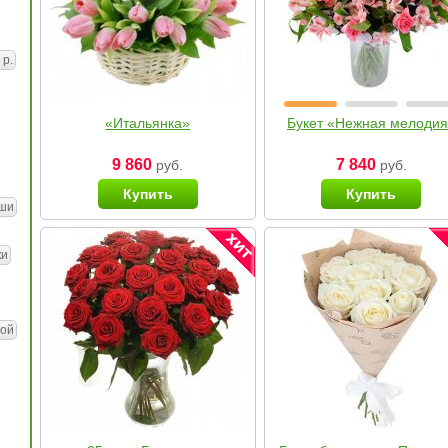
 р.
«Итальянка»
Букет «Нежная мелоди
9 860
7 840
руб.
руб.
Купить
Купить
ши
ки
ой