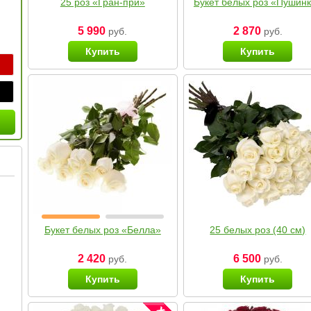
25 роз «Гран-при»
Букет белых роз «Пушин
5 990
2 870
руб.
руб.
Купить
Купить
Букет белых роз «Белла»
25 белых роз (40 см)
2 420
6 500
руб.
руб.
Купить
Купить