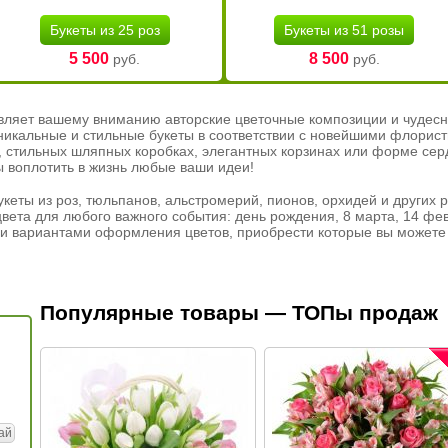
Букеты из 25 роз
Букеты из 51 розы
5 500
8 500
руб.
руб.
вляет вашему вниманию авторские цветочные композиции и чудесн
никальные и стильные букеты в соответствии с новейшими флорис
ах, стильных шляпных коробках, элегантных корзинах или форме се
ы воплотить в жизнь любые ваши идеи!
кеты из роз, тюльпанов, альстромерий, пионов, орхидей и других 
вета для любого важного события: день рождения, 8 марта, 14 фев
и вариантами оформления цветов, приобрести которые вы можете 
Популярные товары — ТОПы продаж
ай