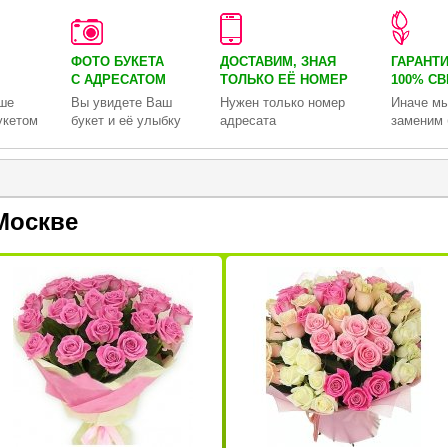
ФОТО БУКЕТА
ДОСТАВИМ, ЗНАЯ
ГАРАНТ
С АДРЕСАТОМ
ТОЛЬКО
ЕЁ НОМЕР
100% С
ше
Вы увидете Ваш
Нужен только номер
Иначе мы
укетом
букет и её улыбку
адресата
заменим 
Москве