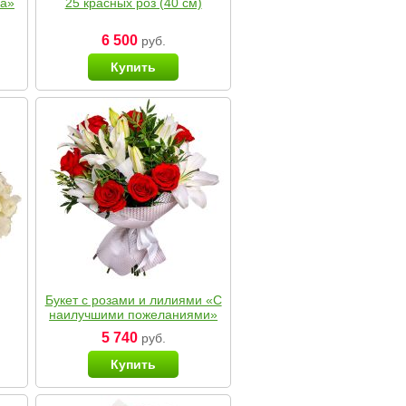
ка»
25 красных роз (40 см)
6 500
руб.
Купить
Букет с розами и лилиями «С
наилучшими пожеланиями»
5 740
руб.
Купить