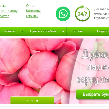
авка
О нас
Доставля
 по номеру
Контакты
ежедневн
укетов
Отзывы
круглосут
Букеты
Цветы в коробках
Корзины
Подарк