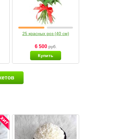
25 красных роз (40 см)
6 500
руб.
Купить
кетов