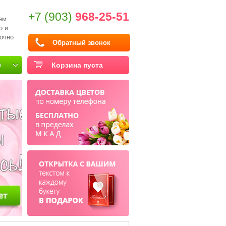
+7 (903)
968-25-51
ем
о и
очно
Обратный звонок
и
Корзина пуста