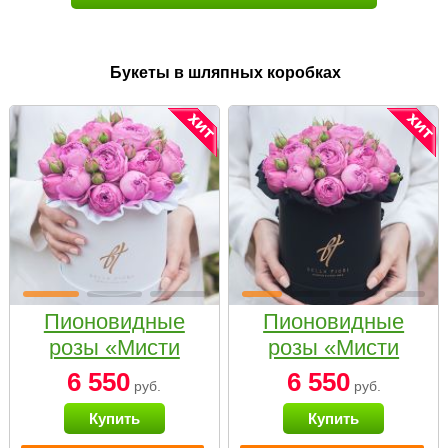
Букеты в шляпных коробках
Пионовидные
Пионовидные
розы «Мисти
розы «Мисти
бабблс» в белой
бабблс» в
6 550
6 550
руб.
руб.
коробке Small
черной коробке
Купить
Купить
Small