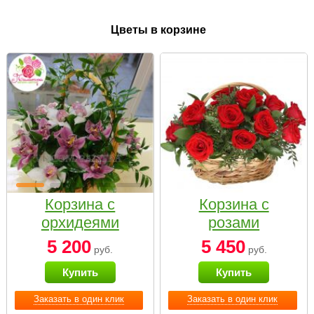
Цветы в корзине
Корзина с
Корзина с
орхидеями
розами
малая
«Красный
5 200
5 450
руб.
руб.
Париж»
Купить
Купить
Заказать в один клик
Заказать в один клик