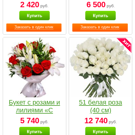
2 420
6 500
руб.
руб.
Купить
Купить
Заказать в один клик
Заказать в один клик
Букет с розами и
51 белая роза
лилиями «С
(40 см)
наилучшими
5 740
12 740
руб.
руб.
пожеланиями»
Купить
Купить