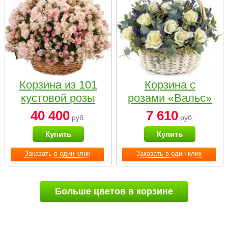
Корзина из 101
Корзина с
кустовой розы
розами «Вальс»
нежных тонов
40 400
7 610
руб.
руб.
Купить
Купить
Заказать в один клик
Заказать в один клик
Больше цветов в корзине