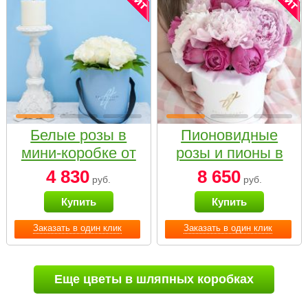
Белые розы в
Пионовидные
мини-коробке от
розы и пионы в
Bella Fiori
белой коробке
4 830
8 650
руб.
руб.
Small
Купить
Купить
Заказать в один клик
Заказать в один клик
Еще цветы в шляпных коробках