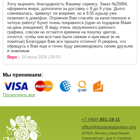
Хочу выразить благодарность Вашему сервису. Заказ №25884,
оформили вчера, доплатили за доставку с 8 до 9 утра. Долго
сомневалась, привезут ли вовремя, но в 8:55 курьер уже
позвонил в домофон. Огромное Вам спасибо за качественную и
четкую работу! Букет очень понравился (один из подарков Маме
на день рождения). В виду очень загруженного рабочего
графика, совсем не остается времени на покупку цветов...
хочется, чтобы они все-таки были свежие и красивые (и не
помятые) Благодаря Вам все прошло отлично! Я уверена, что
обращусь к Вам еще и точно буду рекомендовать своим друзьям
и знакомым.
Вера
| 24 июня 2024 | 09:03
Мы принимаем:
Посмотреть все
+7 (968)
891-19-11
office@dostavkatsvetov.org
107023
,
Москва
,
улица Малая
Семеновская , дом 9, строение