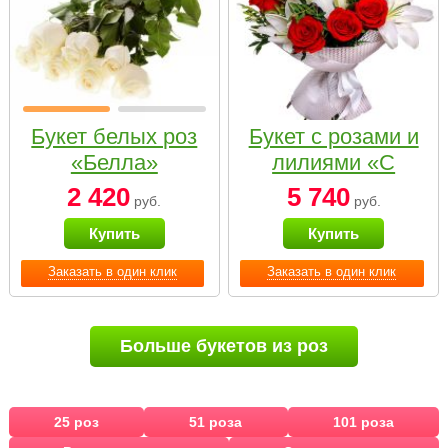
Букет белых роз
Букет с розами и
«Белла»
лилиями «С
наилучшими
2 420
5 740
руб.
руб.
пожеланиями»
Купить
Купить
Заказать в один клик
Заказать в один клик
Больше букетов из роз
25 роз
51 роза
101 роза