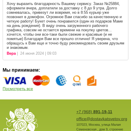
Хочу выразить благодарность Вашему сервису. Заказ №25884,
оформили вчера, доплатили за доставку с 8 до 9 утра. Долго
сомневалась, привезут ли вовремя, но в 8:55 курьер уже
позвонил в домофон. Огромное Вам спасибо за качественную и
четкую работу! Букет очень понравился (один из подарков Маме
на день рождения). В виду очень загруженного рабочего
графика, совсем не остается времени на покупку цветов...
хочется, чтобы они все-таки были свежие и красивые (и не
помятые) Благодаря Вам все прошло отлично! Я уверена, что
обращусь к Вам еще и точно буду рекомендовать своим друзьям
и знакомым.
Вера
| 24 июня 2024 | 09:03
Мы принимаем:
Посмотреть все
+7 (968)
891-19-11
office@dostavkatsvetov.org
107023
,
Москва
,
улица Малая
Семеновская , дом 9, строение