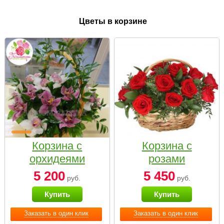
Цветы в корзине
Корзина с
Корзина с
орхидеями
розами
малая
«Красный
5 200
5 450
руб.
руб.
Париж»
Купить
Купить
Заказать в один клик
Заказать в один клик