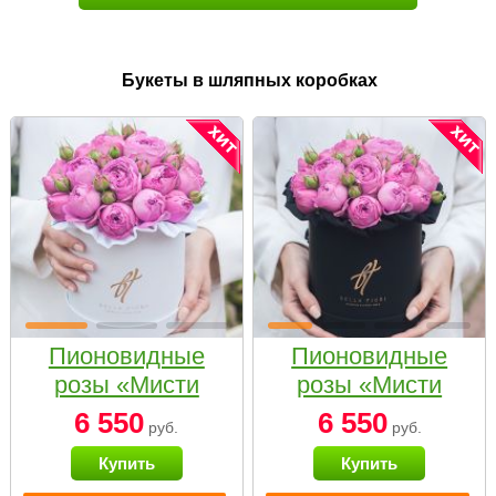
Букеты в шляпных коробках
Пионовидные
Пионовидные
розы «Мисти
розы «Мисти
бабблс» в белой
бабблс» в
6 550
6 550
руб.
руб.
коробке Small
черной коробке
Купить
Купить
Small