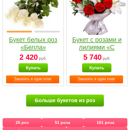
Букет белых роз
Букет с розами и
«Белла»
лилиями «С
наилучшими
2 420
5 740
руб.
руб.
пожеланиями»
Купить
Купить
Заказать в один клик
Заказать в один клик
Больше букетов из роз
25 роз
51 роза
101 роза