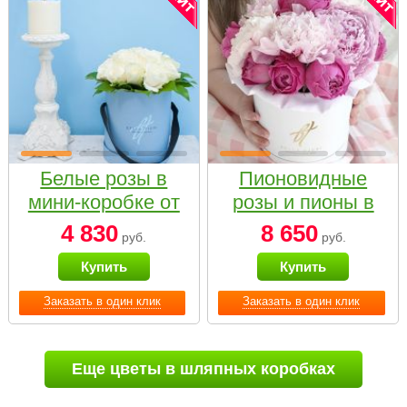
Белые розы в
Пионовидные
мини-коробке от
розы и пионы в
Bella Fiori
белой коробке
4 830
8 650
руб.
руб.
Small
Купить
Купить
Заказать в один клик
Заказать в один клик
Еще цветы в шляпных коробках