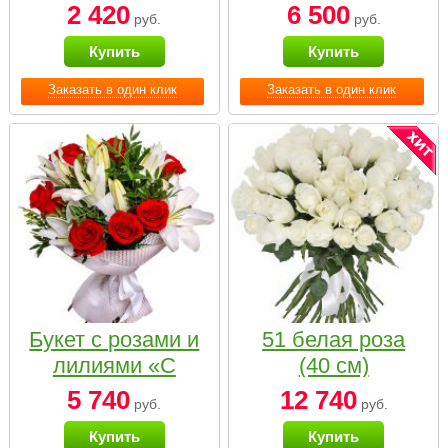
2 420
6 500
руб.
руб.
Купить
Купить
Заказать в один клик
Заказать в один клик
Букет с розами и
51 белая роза
лилиями «С
(40 см)
наилучшими
5 740
12 740
руб.
руб.
пожеланиями»
Купить
Купить