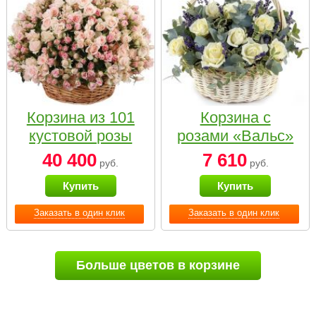
Корзина из 101
Корзина с
кустовой розы
розами «Вальс»
нежных тонов
40 400
7 610
руб.
руб.
Купить
Купить
Заказать в один клик
Заказать в один клик
Больше цветов в корзине