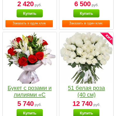
2 420
6 500
руб.
руб.
Купить
Купить
Заказать в один клик
Заказать в один клик
Букет с розами и
51 белая роза
лилиями «С
(40 см)
наилучшими
5 740
12 740
руб.
руб.
пожеланиями»
Купить
Купить