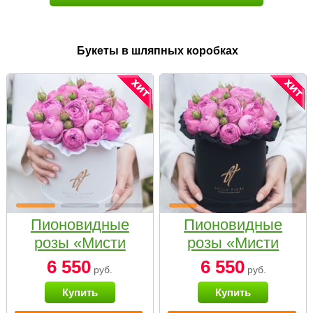
Букеты в шляпных коробках
Пионовидные
Пионовидные
розы «Мисти
розы «Мисти
бабблс» в белой
бабблс» в
6 550
6 550
руб.
руб.
коробке Small
черной коробке
Купить
Купить
Small