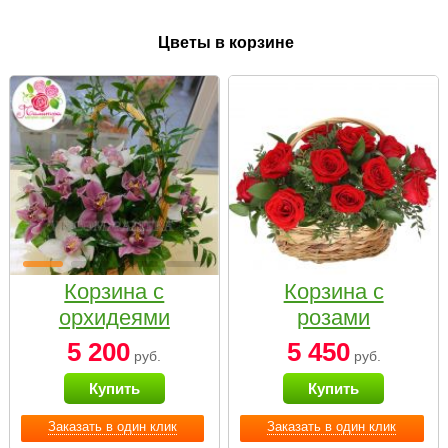
Цветы в корзине
Корзина с
Корзина с
орхидеями
розами
малая
«Красный
5 200
5 450
руб.
руб.
Париж»
Купить
Купить
Заказать в один клик
Заказать в один клик