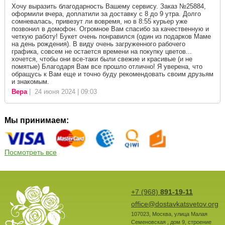
Хочу выразить благодарность Вашему сервису. Заказ №25884,
оформили вчера, доплатили за доставку с 8 до 9 утра. Долго
сомневалась, привезут ли вовремя, но в 8:55 курьер уже
позвонил в домофон. Огромное Вам спасибо за качественную и
четкую работу! Букет очень понравился (один из подарков Маме
на день рождения). В виду очень загруженного рабочего
графика, совсем не остается времени на покупку цветов...
хочется, чтобы они все-таки были свежие и красивые (и не
помятые) Благодаря Вам все прошло отлично! Я уверена, что
обращусь к Вам еще и точно буду рекомендовать своим друзьям
и знакомым.
Вера
| 24 июня 2024 | 09:03
Мы принимаем:
Посмотреть все
+7 (968)
891-19-11
office@dostavkatsvetov.org
107023
,
Москва
,
улица Малая
Семеновская , дом 9, строение