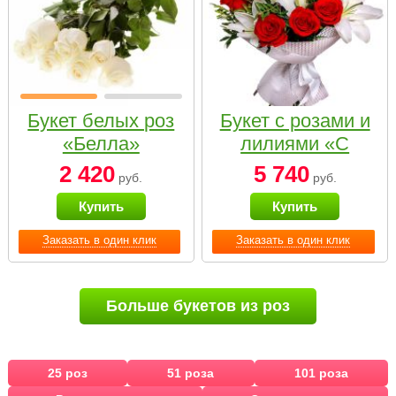
Букет белых роз
Букет с розами и
«Белла»
лилиями «С
наилучшими
2 420
5 740
руб.
руб.
пожеланиями»
Купить
Купить
Заказать в один клик
Заказать в один клик
Больше букетов из роз
25 роз
51 роза
101 роза