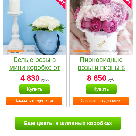
Белые розы в
Пионовидные
мини-коробке от
розы и пионы в
Bella Fiori
белой коробке
4 830
8 650
руб.
руб.
Small
Купить
Купить
Заказать в один клик
Заказать в один клик
Еще цветы в шляпных коробках