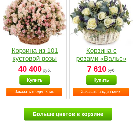
Корзина из 101
Корзина с
кустовой розы
розами «Вальс»
нежных тонов
40 400
7 610
руб.
руб.
Купить
Купить
Заказать в один клик
Заказать в один клик
Больше цветов в корзине