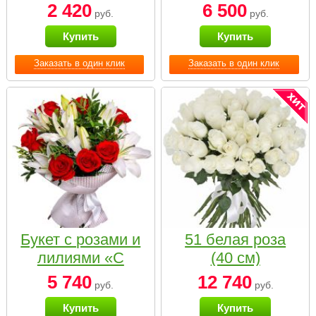
2 420
6 500
руб.
руб.
Купить
Купить
Заказать в один клик
Заказать в один клик
Букет с розами и
51 белая роза
лилиями «С
(40 см)
наилучшими
5 740
12 740
руб.
руб.
пожеланиями»
Купить
Купить