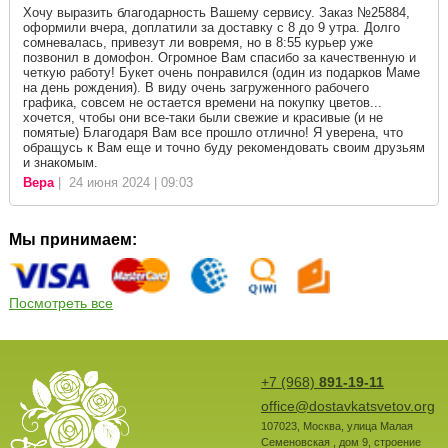
Хочу выразить благодарность Вашему сервису. Заказ №25884,
оформили вчера, доплатили за доставку с 8 до 9 утра. Долго
сомневалась, привезут ли вовремя, но в 8:55 курьер уже
позвонил в домофон. Огромное Вам спасибо за качественную и
четкую работу! Букет очень понравился (один из подарков Маме
на день рождения). В виду очень загруженного рабочего
графика, совсем не остается времени на покупку цветов...
хочется, чтобы они все-таки были свежие и красивые (и не
помятые) Благодаря Вам все прошло отлично! Я уверена, что
обращусь к Вам еще и точно буду рекомендовать своим друзьям
и знакомым.
Вера
| 24 июня 2024 | 09:03
Мы принимаем:
Посмотреть все
+7 (968)
891-19-11
office@dostavkatsvetov.org
107023
,
Москва
,
улица Малая
Семеновская , дом 9, строение