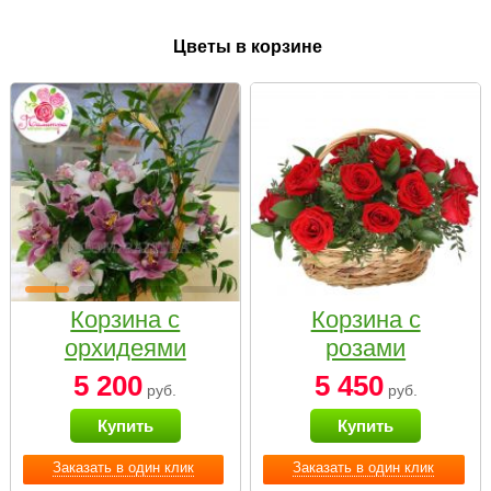
Цветы в корзине
Корзина с
Корзина с
орхидеями
розами
малая
«Красный
5 200
5 450
руб.
руб.
Париж»
Купить
Купить
Заказать в один клик
Заказать в один клик