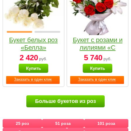
Букет белых роз
Букет с розами и
«Белла»
лилиями «С
наилучшими
2 420
5 740
руб.
руб.
пожеланиями»
Купить
Купить
Заказать в один клик
Заказать в один клик
Больше букетов из роз
25 роз
51 роза
101 роза