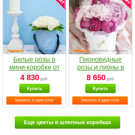
Белые розы в
Пионовидные
мини-коробке от
розы и пионы в
Bella Fiori
белой коробке
4 830
8 650
руб.
руб.
Small
Купить
Купить
Заказать в один клик
Заказать в один клик
Еще цветы в шляпных коробках