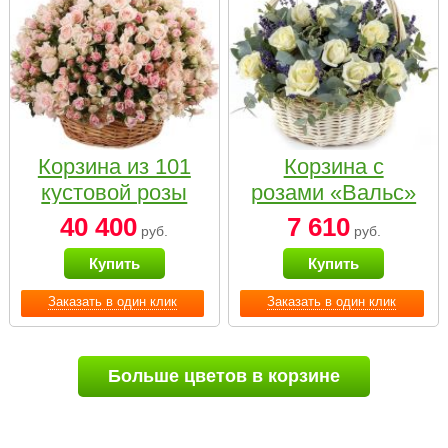
Корзина из 101
Корзина с
кустовой розы
розами «Вальс»
нежных тонов
40 400
7 610
руб.
руб.
Купить
Купить
Заказать в один клик
Заказать в один клик
Больше цветов в корзине