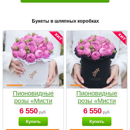
Букеты в шляпных коробках
Пионовидные
Пионовидные
розы «Мисти
розы «Мисти
бабблс» в белой
бабблс» в
6 550
6 550
руб.
руб.
коробке Small
черной коробке
Купить
Купить
Small