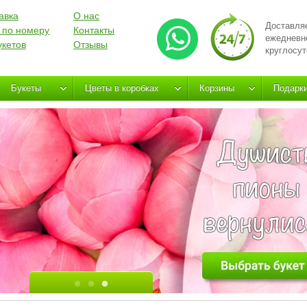
авка
О нас
Доставля
 по номеру
Контакты
ежедневн
укетов
Отзывы
круглосут
Букеты
Цветы в коробках
Корзины
Подарк