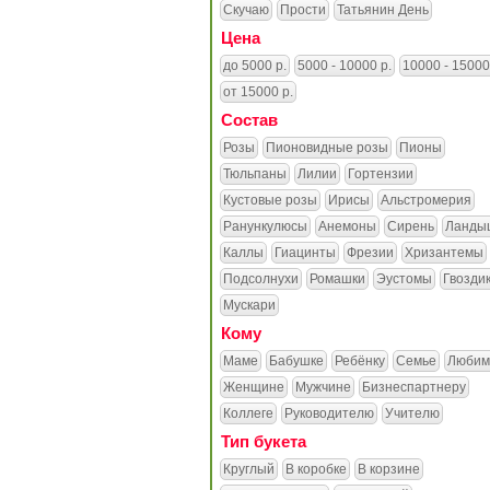
Скучаю
Прости
Татьянин День
Цена
до 5000 р.
5000 - 10000 р.
10000 - 15000
от 15000 р.
Состав
Розы
Пионовидные розы
Пионы
Тюльпаны
Лилии
Гортензии
Кустовые розы
Ирисы
Альстромерия
Ранункулюсы
Анемоны
Сирень
Ланды
Каллы
Гиацинты
Фрезии
Хризантемы
Подсолнухи
Ромашки
Эустомы
Гвозди
Мускари
Кому
Маме
Бабушке
Ребёнку
Семье
Любим
Женщине
Мужчине
Бизнеспартнеру
Коллеге
Руководителю
Учителю
Тип букета
Круглый
В коробке
В корзине