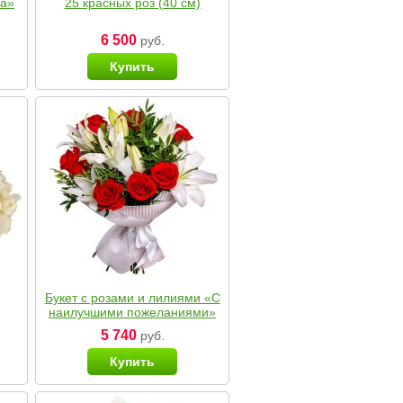
ка»
25 красных роз (40 см)
6 500
руб.
Купить
Букет с розами и лилиями «С
наилучшими пожеланиями»
5 740
руб.
Купить