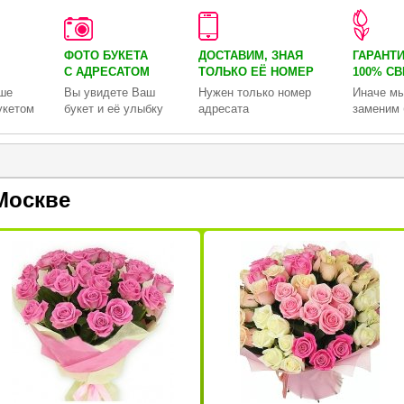
ФОТО БУКЕТА
ДОСТАВИМ, ЗНАЯ
ГАРАНТ
С АДРЕСАТОМ
ТОЛЬКО
ЕЁ НОМЕР
100% С
ше
Вы увидете Ваш
Нужен только номер
Иначе мы
укетом
букет и её улыбку
адресата
заменим 
Москве