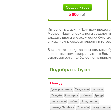
Сердца из роз
5 000
руб.
Интернет-магазин «Палитра» предста
Москве. Наши специалисты создают у
заказать цветы в классических букет
вниманием к каждому клиенту и готов
В каталогах представлены стильные бу
элегантные композиции нужного Вам ц
ознакомиться с наиболее популярным
Подобрать букет:
Повод
День рождения
Свидание
Выписка
Свадьба
Сюрприз
Юбилей
Траур
Выпускной
Люблю
Поздравляю
Выходи За Меня
Спасибо
Выздоравлив