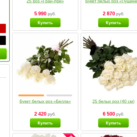
25 роз «Гран-при»
Букет белых роз «Пушин
5 990
2 870
руб.
руб.
Купить
Купить
Букет белых роз «Белла»
25 белых роз (40 см)
2 420
6 500
руб.
руб.
Купить
Купить