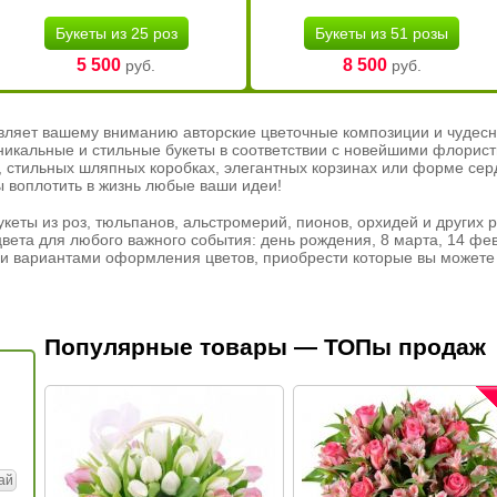
Букеты из 25 роз
Букеты из 51 розы
5 500
8 500
руб.
руб.
вляет вашему вниманию авторские цветочные композиции и чудесн
никальные и стильные букеты в соответствии с новейшими флорис
ах, стильных шляпных коробках, элегантных корзинах или форме се
ы воплотить в жизнь любые ваши идеи!
кеты из роз, тюльпанов, альстромерий, пионов, орхидей и других 
вета для любого важного события: день рождения, 8 марта, 14 фев
и вариантами оформления цветов, приобрести которые вы можете 
Популярные товары — ТОПы продаж
ай