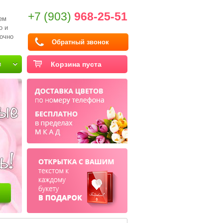
+7 (903)
968-25-51
ем
о и
очно
Обратный звонок
и
Корзина пуста