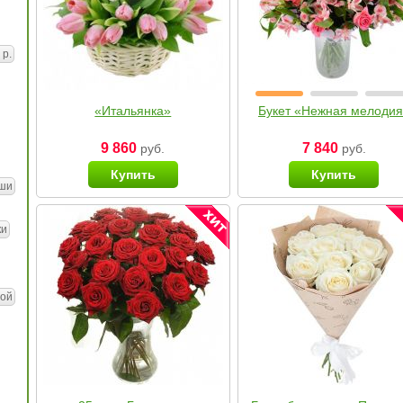
 р.
«Итальянка»
Букет «Нежная мелоди
9 860
7 840
руб.
руб.
Купить
Купить
ши
ки
ой