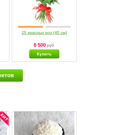
25 красных роз (40 см)
6 500
руб.
Купить
кетов